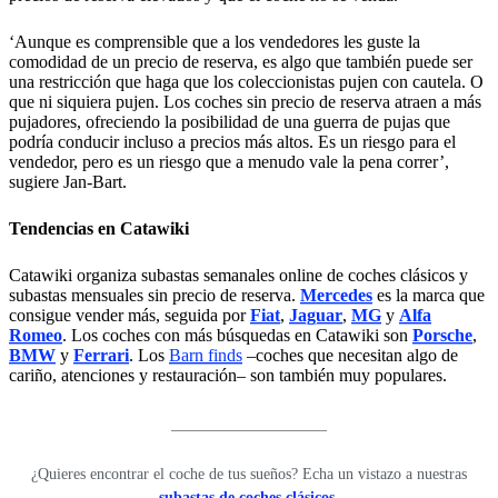
‘Aunque es comprensible que a los vendedores les guste la
comodidad de un precio de reserva, es algo que también puede ser
una restricción que haga que los coleccionistas pujen con cautela. O
que ni siquiera pujen. Los coches sin precio de reserva atraen a más
pujadores, ofreciendo la posibilidad de una guerra de pujas que
podría conducir incluso a precios más altos. Es un riesgo para el
vendedor, pero es un riesgo que a menudo vale la pena correr’,
sugiere Jan-Bart.
Tendencias en Catawiki
Catawiki organiza subastas semanales online de coches clásicos y
subastas mensuales sin precio de reserva.
Mercedes
es la marca que
consigue vender más, seguida por
Fiat
,
Jaguar
,
MG
y
Alfa
Romeo
. Los coches con más búsquedas en Catawiki son
Porsche
,
BMW
y
Ferrari
. Los
Barn finds
–coches que necesitan algo de
cariño, atenciones y restauración– son también muy populares.
____________________
¿Quieres encontrar el coche de tus sueños? Echa un vistazo a nuestras
subastas de coches clásicos
.