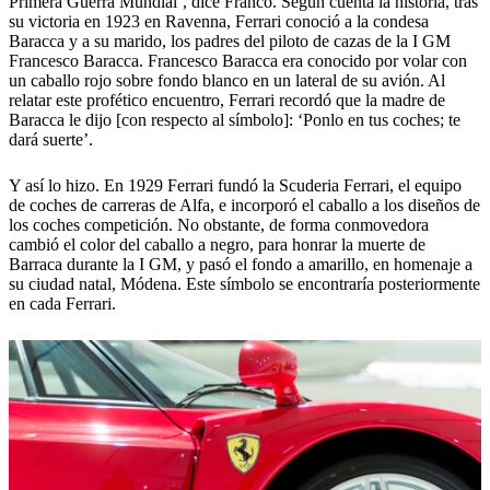
Primera Guerra Mundial’, dice Franco. Según cuenta la historia, tras
su victoria en 1923 en Ravenna, Ferrari conoció a la condesa
Baracca y a su marido, los padres del piloto de cazas de la I GM
Francesco Baracca. Francesco Baracca era conocido por volar con
un caballo rojo sobre fondo blanco en un lateral de su avión. Al
relatar este profético encuentro, Ferrari recordó que la madre de
Baracca le dijo [con respecto al símbolo]: ‘Ponlo en tus coches; te
dará suerte’.
Y así lo hizo. En 1929 Ferrari fundó la Scuderia Ferrari, el equipo
de coches de carreras de Alfa, e incorporó el caballo a los diseños de
los coches competición. No obstante, de forma conmovedora
cambió el color del caballo a negro, para honrar la muerte de
Barraca durante la I GM, y pasó el fondo a amarillo, en homenaje a
su ciudad natal, Módena. Este símbolo se encontraría posteriormente
en cada Ferrari.