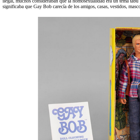
ilegal, muchos consideraban que la homosexualidad era un tema tabú pa
significaba que Gay Bob carecía de los amigos, casas, vestidos, masc