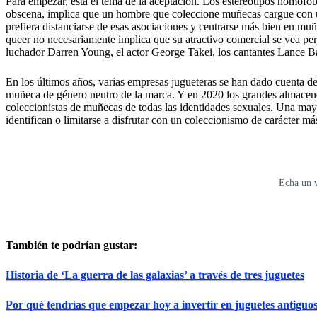
Para empezar, está el tema de la aceptación. Los estereotipos homóf
obscena, implica que un hombre que coleccione muñecas cargue con u
prefiera distanciarse de esas asociaciones y centrarse más bien en 
queer no necesariamente implica que su atractivo comercial se vea pe
luchador Darren Young, el actor George Takei, los cantantes Lance Ba
En los últimos años, varias empresas jugueteras se han dado cuenta de
muñeca de género neutro de la marca. Y en 2020 los grandes almacene
coleccionistas de muñecas de todas las identidades sexuales. Una may
identifican o limitarse a disfrutar con un coleccionismo de carácter má
Echa un v
También te podrían gustar:
Historia de ‘La guerra de las galaxias’ a través de tres juguetes
Por qué tendrías que empezar hoy a invertir en juguetes antiguo