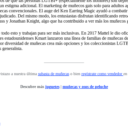
obos de que las personas LGTBI+ (especialmente los hombres) son depr
n estigma adicional. El marketing de muñecos gais solo para adultos
muñecas convencionales. El auge del Ken Earring Magic ayudó a combati
rjudicado. Del mismo modo, los entusiastas disfrutan identificando retr
ss y Jonathan Knight, algo que ha contribuido a ver más los muñecos g
 todo esto y trabajan para ser más inclusivas. En 2017 Mattel le dio of
s estadounidenses Kmart lanzaron una línea de familias de muñecas de
or diversidad de muñecas crea más opciones y los coleccionistas LGTBI+
s generalista.
____________________
istazo a nuestra última
subasta de muñecas
o bien
regístrate como vendedor
en
Descubre más
juguetes
|
muñecas y osos de peluche
s