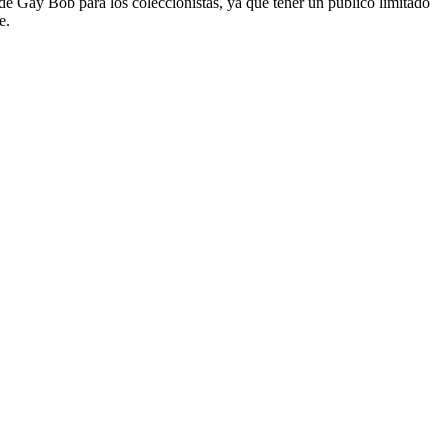
de Gay Bob para los coleccionistas, ya que tener un público limitado
e.