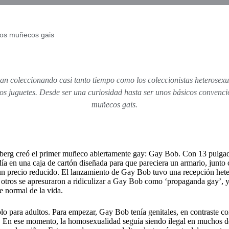
los muñecos gais
evan coleccionando casi tanto tiempo como los coleccionistas heterosex
 juguetes. Desde ser una curiosidad hasta ser unos básicos convencion
muñecos gais.
erg creó el primer muñeco abiertamente gay: Gay Bob. Con 13 pulgadas
a en una caja de cartón diseñada para que pareciera un armario, junto con
un precio reducido. El lanzamiento de Gay Bob tuvo una recepción het
, otros se apresuraron a ridiculizar a Gay Bob como ‘propaganda gay’, 
e normal de la vida.
ara adultos. Para empezar, Gay Bob tenía genitales, en contraste con l
ia. En ese momento, la homosexualidad seguía siendo ilegal en muchos 