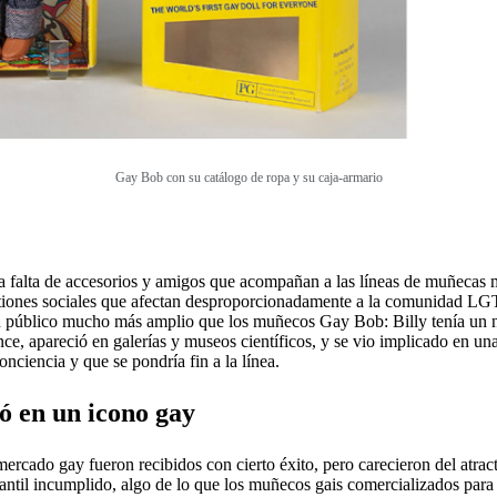
Gay Bob con su catálogo de ropa y su caja-armario
a falta de accesorios y amigos que acompañan a las líneas de muñecas m
tiones sociales que afectan desproporcionadamente a la comunidad LGTB
un público mucho más amplio que los muñecos Gay Bob: Billy tenía un n
e, apareció en galerías y museos científicos, y se vio implicado en un
nciencia y que se pondría fin a la línea.
ó en un icono gay
 mercado gay fueron recibidos con cierto éxito, pero carecieron del atr
antil incumplido, algo de lo que los muñecos gais comercializados par