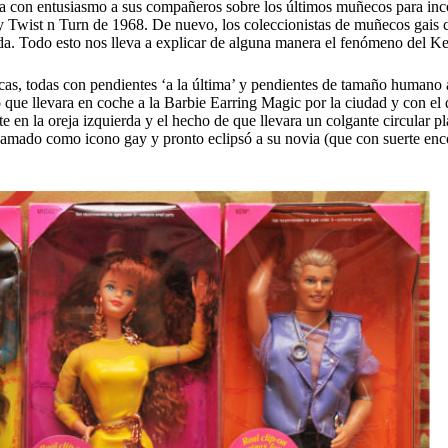
 con entusiasmo a sus compañeros sobre los últimos muñecos para inco
ey Twist n Turn de 1968. De nuevo, los coleccionistas de muñecos gais
da. Todo esto nos lleva a explicar de alguna manera el fenómeno del 
cas, todas con pendientes ‘a la última’ y pendientes de tamaño humano 
ue llevara en coche a la Barbie Earring Magic por la ciudad y con el q
e en la oreja izquierda y el hecho de que llevara un colgante circular p
amado como icono gay y pronto eclipsó a su novia (que con suerte enco