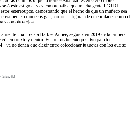
edadoras de niños o que la homosexualidad es en cierto modo
 agravó este estigma, y es comprensible que mucha gente LGTBI+
r estos estereotipos, demostrando que el hecho de que un muñeco sea
oactivamente a muñecos gais, como las figuras de celebridades como el
ais con otros ojos.
icialmente una novia a Barbie, Aimee, seguida en 2019 de la primera
 género mixto y neutro. Es un movimiento positivo para los
 ya no tienen que elegir entre coleccionar juguetes con los que se
 Catawiki.