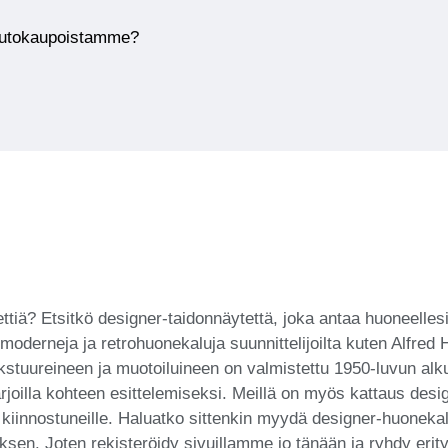
huutokaupoistamme?
ettiä? Etsitkö designer-taidonnäytettä, joka antaa huoneelle
moderneja ja retrohuonekaluja suunnittelijoilta kuten Alfre
stuureineen ja muotoiluineen on valmistettu 1950-luvun alk
joilla kohteen esittelemiseksi. Meillä on myös kattaus design
ta kiinnostuneille. Haluatko sittenkin myydä designer-huoneka
en. Joten rekisteröidy sivuillamme jo tänään ja ryhdy erityi