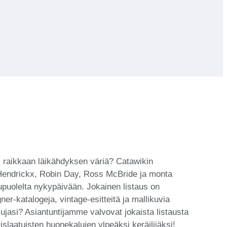
si raikkaan läikähdyksen väriä? Catawikin
d Hendrickx, Robin Day, Ross McBride ja monta
upuolelta nykypäivään. Jokainen listaus on
er-katalogeja, vintage-esitteitä ja mallikuvia
lujasi? Asiantuntijamme valvovat jokaista listausta
slaatuisten huonekalujen ylpeäksi keräilijäksi!