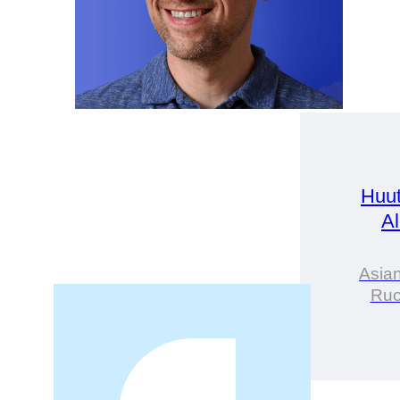
Huut
A
Asian
Ruoa