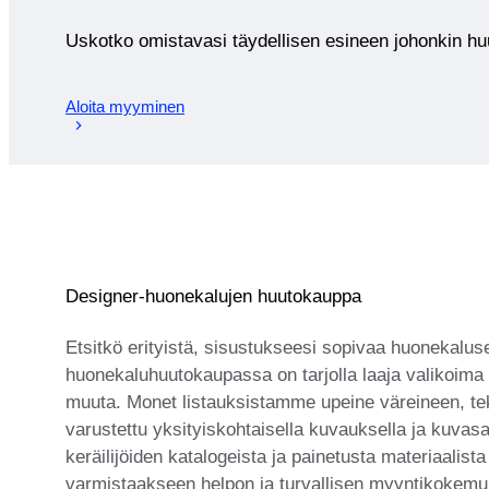
Uskotko omistavasi täydellisen esineen johonkin 
Aloita myyminen
Designer-huonekalujen huutokauppa
Etsitkö erityistä, sisustukseesi sopivaa huonekalus
huonekaluhuutokaupassa on tarjolla laaja valikoima 
muuta. Monet listauksistamme upeine väreineen, tek
varustettu yksityiskohtaisella kuvauksella ja kuvasar
keräilijöiden katalogeista ja painetusta materiaalis
varmistaakseen helpon ja turvallisen myyntikokemuks