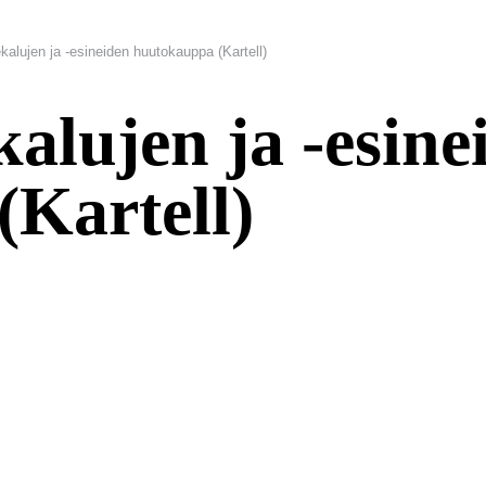
alujen ja -esineiden huutokauppa (Kartell)
alujen ja -esine
Kartell)