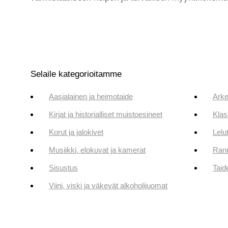
Selaile kategorioitamme
Aasialainen ja heimotaide
Arke
Kirjat ja historialliset muistoesineet
Klas
Korut ja jalokivet
Lelut
Musiikki, elokuvat ja kamerat
Rann
Sisustus
Taid
Viini, viski ja väkevät alkoholijuomat