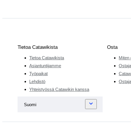
Tietoa Catawikista
Osta
Tietoa Catawikista
Miten 
Asiantuntijamme
Ostaja
Työpaikat
Catawi
Lehdistö
Ostaja
Yhteistyössä Catawikin kanssa