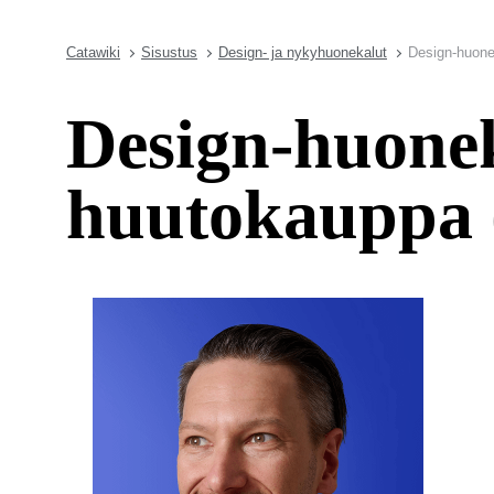
Catawiki
Sisustus
Design- ja nykyhuonekalut
Design-huonek
Design-huonek
huutokauppa (