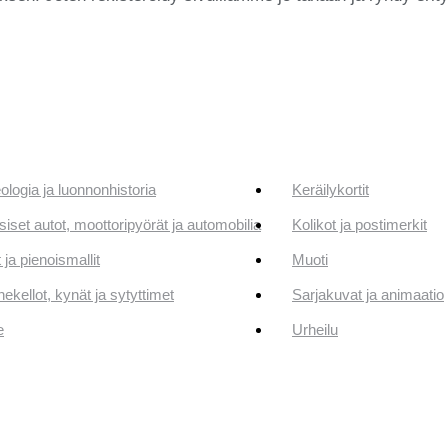
ologia ja luonnonhistoria
Keräilykortit
siset autot, moottoripyörät ja automobilia
Kolikot ja postimerkit
 ja pienoismallit
Muoti
ekellot, kynät ja sytyttimet
Sarjakuvat ja animaatio
e
Urheilu