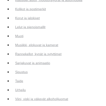
Kolikot ja postimerkit
Korut ja jalokivet
Lelut ja pienoismallit
Muoti
Musiikki, elokuvat ja kamerat
Rannekellot, kynät ja sytyttimet
Sarjakuvat ja animaatio
Sisustus
Taide
Urheilu
Viini, viski ja väkevät alkoholijuomat