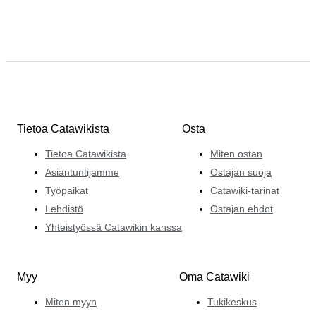
Tietoa Catawikista
Osta
Tietoa Catawikista
Miten ostan
Asiantuntijamme
Ostajan suoja
Työpaikat
Catawiki-tarinat
Lehdistö
Ostajan ehdot
Yhteistyössä Catawikin kanssa
Myy
Oma Catawiki
Miten myyn
Tukikeskus