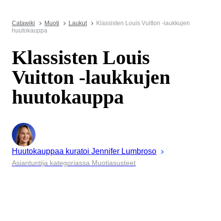
Catawiki
Muoti
Laukut
Klassisten Louis Vuitton -laukkujen
huutokauppa
Klassisten Louis
Vuitton -laukkujen
huutokauppa
Huutokauppaa kuratoi
Jennifer
Lumbroso
Asiantuntija kategoriassa Muotiasusteet