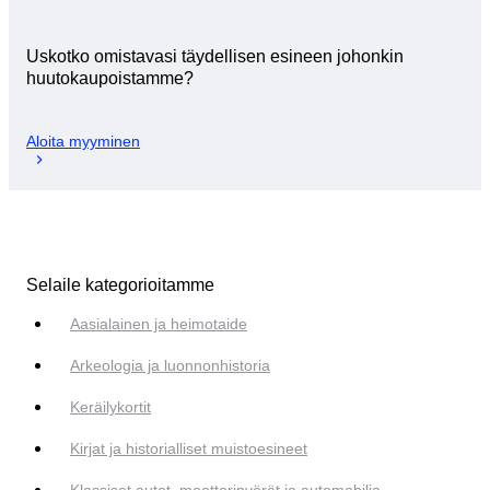
Uskotko omistavasi täydellisen esineen johonkin
huutokaupoistamme?
Aloita myyminen
Selaile kategorioitamme
Aasialainen ja heimotaide
Arkeologia ja luonnonhistoria
Keräilykortit
Kirjat ja historialliset muistoesineet
Klassiset autot, moottoripyörät ja automobilia