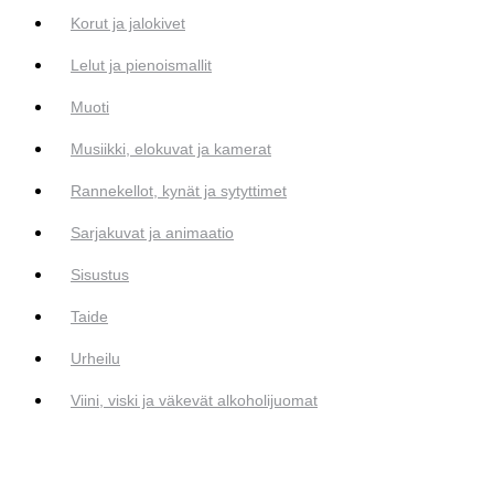
Korut ja jalokivet
Lelut ja pienoismallit
Muoti
Musiikki, elokuvat ja kamerat
Rannekellot, kynät ja sytyttimet
Sarjakuvat ja animaatio
Sisustus
Taide
Urheilu
Viini, viski ja väkevät alkoholijuomat