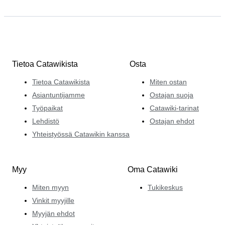
Tietoa Catawikista
Osta
Tietoa Catawikista
Miten ostan
Asiantuntijamme
Ostajan suoja
Työpaikat
Catawiki-tarinat
Lehdistö
Ostajan ehdot
Yhteistyössä Catawikin kanssa
Myy
Oma Catawiki
Miten myyn
Tukikeskus
Vinkit myyjille
Myyjän ehdot