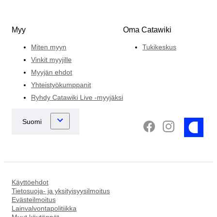
Myy
Oma Catawiki
Miten myyn
Tukikeskus
Vinkit myyjille
Myyjän ehdot
Yhteistyökumppanit
Ryhdy Catawiki Live -myyjäksi
Käyttöehdot
Tietosuoja- ja yksityisyysilmoitus
Evästeilmoitus
Lainvalvontapolitiikka
Muut käytännöt