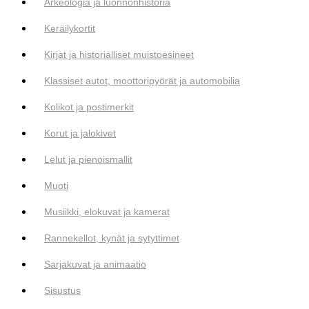
Arkeologia ja luonnonhistoria
Keräilykortit
Kirjat ja historialliset muistoesineet
Klassiset autot, moottoripyörät ja automobilia
Kolikot ja postimerkit
Korut ja jalokivet
Lelut ja pienoismallit
Muoti
Musiikki, elokuvat ja kamerat
Rannekellot, kynät ja sytyttimet
Sarjakuvat ja animaatio
Sisustus