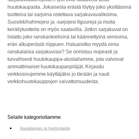
huutokaupasta. Jokaisesta erästä löytyy joko yksittäisinä
tuotteina tai sarjoina ostettava sarjakuvavalikoima.
Suosikkihahmojesi ja -sarjojesi figuureja ja muita
keräilytuotteita on myös saatavilla. Jotkin sarjakuvat on
listattu joko ranskankielisinä tai käännettyinä versioina,
erän alkuperästä riippuen. Haluaisitko myydä omia
ranskalaisia sarjakuviasi? Se onnistuu nopeasti ja
turvallisesti huutokauppa-alustallamme, jota valvovat
ammattimaiset huutokaupanpitäjät. Kirjaudu
verkkosivujemme käyttäjäksi jo tänään ja nauti
verkkohuutokauppojen vaivattomuudesta.
Selaile kategorioitamme
Aasialainen ja heimotaide