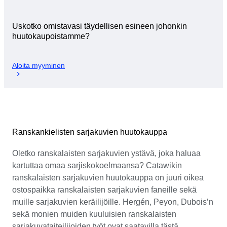
Uskotko omistavasi täydellisen esineen johonkin
huutokaupoistamme?
Aloita myyminen
Ranskankielisten sarjakuvien huutokauppa
Oletko ranskalaisten sarjakuvien ystävä, joka haluaa
kartuttaa omaa sarjiskokoelmaansa? Catawikin
ranskalaisten sarjakuvien huutokauppa on juuri oikea
ostospaikka ranskalaisten sarjakuvien faneille sekä
muille sarjakuvien keräilijöille. Hergén, Peyon, Dubois’n
sekä monien muiden kuuluisien ranskalaisten
sarjakuvataiteilijoiden työt ovat saatavilla tästä