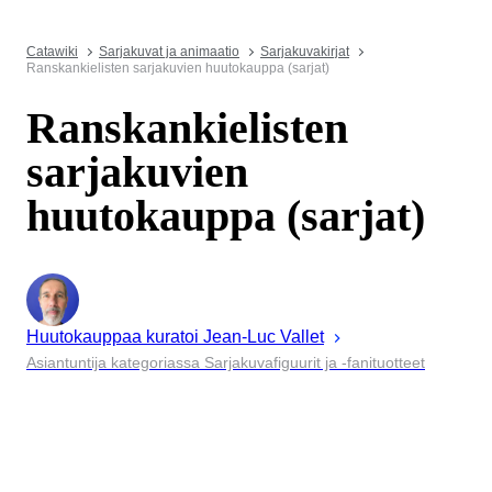
Catawiki
Sarjakuvat ja animaatio
Sarjakuvakirjat
Ranskankielisten sarjakuvien huutokauppa (sarjat)
Ranskankielisten
sarjakuvien
huutokauppa (sarjat)
Huutokauppaa kuratoi
Jean-Luc
Vallet
Asiantuntija kategoriassa Sarjakuvafiguurit ja -fanituotteet