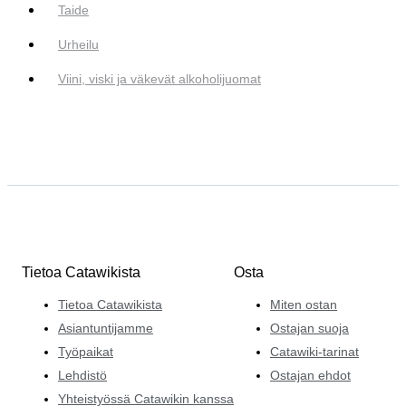
Taide
Urheilu
Viini, viski ja väkevät alkoholijuomat
Tietoa Catawikista
Osta
Tietoa Catawikista
Miten ostan
Asiantuntijamme
Ostajan suoja
Työpaikat
Catawiki-tarinat
Lehdistö
Ostajan ehdot
Yhteistyössä Catawikin kanssa