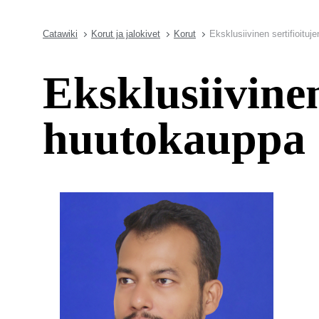
Catawiki
Korut ja jalokivet
Korut
Eksklusiivinen sertifioitu
Eksklusiivinen
huutokauppa