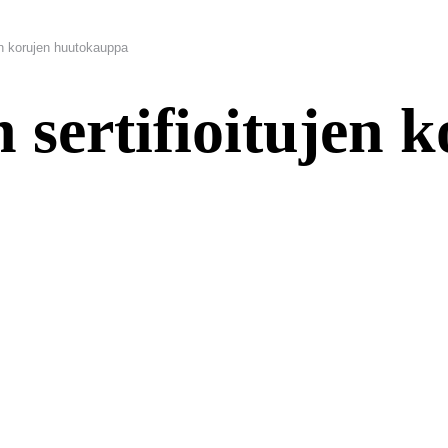
jen korujen huutokauppa
 sertifioitujen 