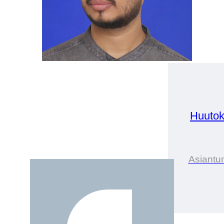
Huutok
Asiantun