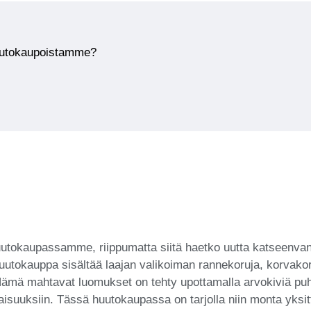
huutokaupoistamme?
uutokaupassamme, riippumatta siitä haetko uutta katseenvang
utokauppa sisältää laajan valikoiman rannekoruja, korvakoru
mä mahtavat luomukset on tehty upottamalla arvokiviä puhta
tilaisuuksiin. Tässä huutokaupassa on tarjolla niin monta yks