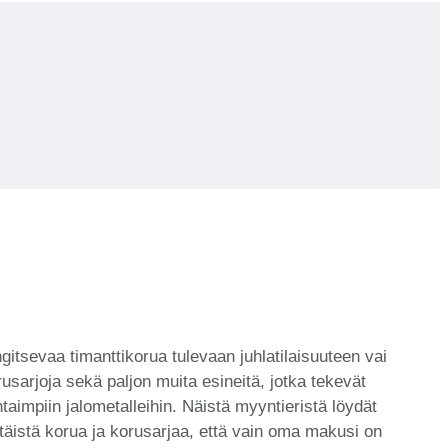
itsevaa timanttikorua tulevaan juhlatilaisuuteen vai
sarjoja sekä paljon muita esineitä, jotka tekevät
impiin jalometalleihin. Näistä myyntieristä löydät
ittäistä korua ja korusarjaa, että vain oma makusi on