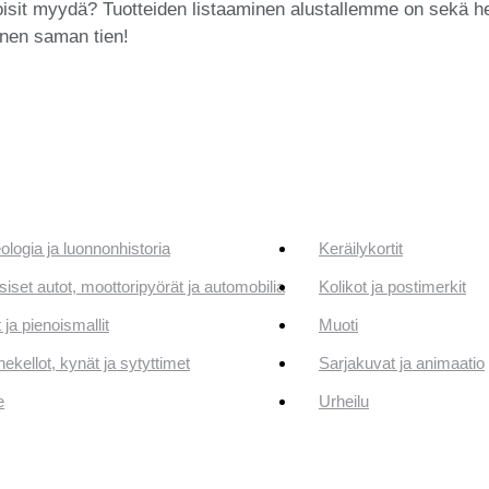
isit myydä? Tuotteiden listaaminen alustallemme on sekä hel
inen saman tien!
ologia ja luonnonhistoria
Keräilykortit
siset autot, moottoripyörät ja automobilia
Kolikot ja postimerkit
 ja pienoismallit
Muoti
ekellot, kynät ja sytyttimet
Sarjakuvat ja animaatio
e
Urheilu