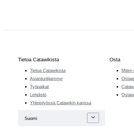
Tietoa Catawikista
Osta
Tietoa Catawikista
Miten 
Asiantuntijamme
Ostaja
Työpaikat
Catawi
Lehdistö
Ostaja
Yhteistyössä Catawikin kanssa