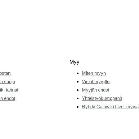
Myy
ostan
Miten myyn
n suoja
Vinkit myyjille
ki-tarinat
Myyjän ehdot
n ehdot
Yhteistyökumppanit
Ryhdy Catawiki Live -myyjä