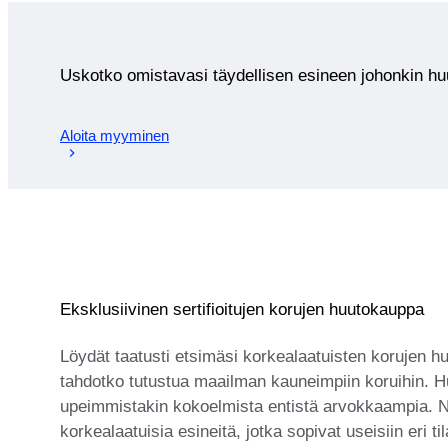
Uskotko omistavasi täydellisen esineen johonkin 
Aloita myyminen
Eksklusiivinen sertifioitujen korujen huutokauppa
Löydät taatusti etsimäsi korkealaatuisten korujen h
tahdotko tutustua maailman kauneimpiin koruihin. Hu
upeimmistakin kokoelmista entistä arvokkaampia. Nä
korkealaatuisia esineitä, jotka sopivat useisiin eri 