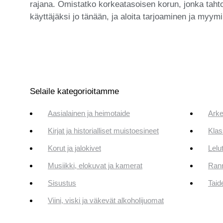
rajana. Omistatko korkeatasoisen korun, jonka tahto
käyttäjäksi jo tänään, ja aloita tarjoaminen ja myym
Selaile kategorioitamme
Aasialainen ja heimotaide
Arke
Kirjat ja historialliset muistoesineet
Klas
Korut ja jalokivet
Lelut
Musiikki, elokuvat ja kamerat
Rann
Sisustus
Taid
Viini, viski ja väkevät alkoholijuomat