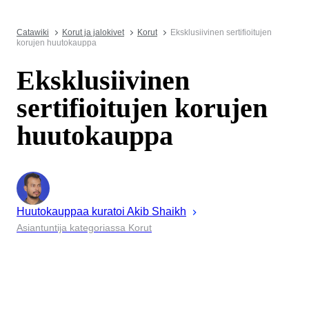
Catawiki
Korut ja jalokivet
Korut
Eksklusiivinen sertifioitujen
korujen huutokauppa
Eksklusiivinen
sertifioitujen korujen
huutokauppa
Huutokauppaa kuratoi
Akib
Shaikh
Asiantuntija kategoriassa Korut