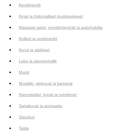
Keräilykortit
Kirjat ja historialliset muistoesineet
Klassiset autot, moottoripyörät ja automobilia
Kolikot ja postimerkit
Korut ja jalokivet
Lelut ja pienoismallit
Muoti
Musiikki, elokuvat ja kamerat
Rannekellot, kynät ja sytyttimet
Sarjakuvat ja animaatio
Sisustus
Taide