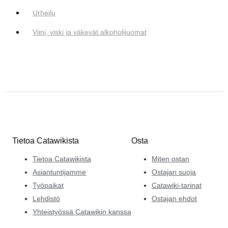
Urheilu
Viini, viski ja väkevät alkoholijuomat
Tietoa Catawikista
Osta
Tietoa Catawikista
Miten ostan
Asiantuntijamme
Ostajan suoja
Työpaikat
Catawiki-tarinat
Lehdistö
Ostajan ehdot
Yhteistyössä Catawikin kanssa