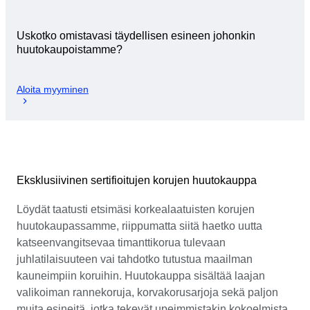
Uskotko omistavasi täydellisen esineen johonkin
huutokaupoistamme?
Aloita myyminen
Eksklusiivinen sertifioitujen korujen huutokauppa
Löydät taatusti etsimäsi korkealaatuisten korujen
huutokaupassamme, riippumatta siitä haetko uutta
katseenvangitsevaa timanttikorua tulevaan
juhlatilaisuuteen vai tahdotko tutustua maailman
kauneimpiin koruihin. Huutokauppa sisältää laajan
valikoiman rannekoruja, korvakorusarjoja sekä paljon
muita esineitä, jotka tekevät upeimmistakin kokoelmista