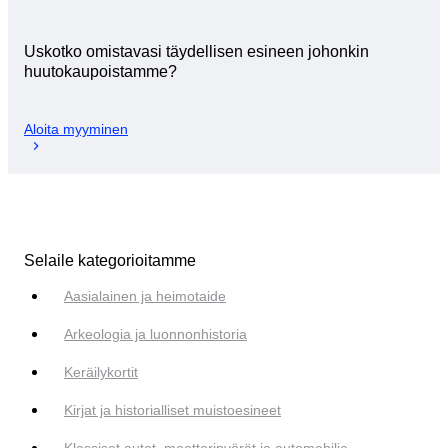
Uskotko omistavasi täydellisen esineen johonkin
huutokaupoistamme?
Aloita myyminen
Selaile kategorioitamme
Aasialainen ja heimotaide
Arkeologia ja luonnonhistoria
Keräilykortit
Kirjat ja historialliset muistoesineet
Klassiset autot, moottoripyörät ja automobilia