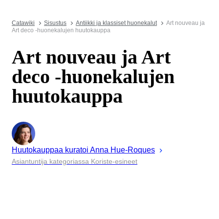
Catawiki
Sisustus
Antiikki ja klassiset huonekalut
Art nouveau ja
Art deco -huonekalujen huutokauppa
Art nouveau ja Art
deco -huonekalujen
huutokauppa
Huutokauppaa kuratoi
Anna
Hue-Roques
Asiantuntija kategoriassa Koriste-esineet