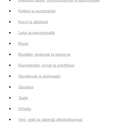
Kolikot ja postimerkit
Korut ja jalokivet
Lelut ja pienoismallit
Muoti
Musiikki, elokuvat ja kamerat
Rannekellot, kynät ja sytyttimet
Sarjakuvat ja animaatio
Sisustus
Taide
Urheilu
Viini, viski ja väkevät alkoholijuomat