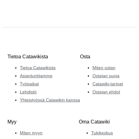
Tietoa Catawikista
Osta
Tietoa Catawikista
Miten ostan
Asiantuntijamme
Ostajan suoja
Työpaikat
Catawiki-tarinat
Lehdistö
Ostajan ehdot
Yhteistyössä Catawikin kanssa
Myy
Oma Catawiki
Miten myyn
Tukikeskus