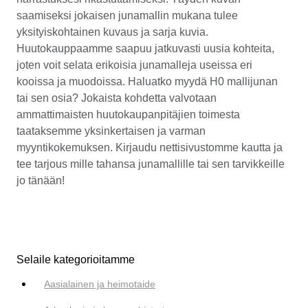
saamiseksi jokaisen junamallin mukana tulee
yksityiskohtainen kuvaus ja sarja kuvia.
Huutokauppaamme saapuu jatkuvasti uusia kohteita,
joten voit selata erikoisia junamalleja useissa eri
kooissa ja muodoissa. Haluatko myydä H0 mallijunan
tai sen osia? Jokaista kohdetta valvotaan
ammattimaisten huutokaupanpitäjien toimesta
taataksemme yksinkertaisen ja varman
myyntikokemuksen. Kirjaudu nettisivustomme kautta ja
tee tarjous mille tahansa junamallille tai sen tarvikkeille
jo tänään!
Selaile kategorioitamme
Aasialainen ja heimotaide