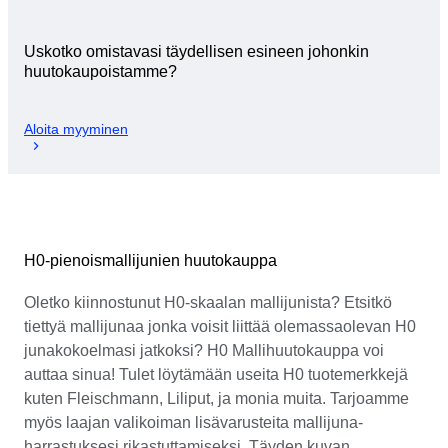
Uskotko omistavasi täydellisen esineen johonkin
huutokaupoistamme?
Aloita myyminen
H0-pienoismallijunien huutokauppa
Oletko kiinnostunut H0-skaalan mallijunista? Etsitkö
tiettyä mallijunaa jonka voisit liittää olemassaolevan H0
junakokoelmasi jatkoksi? H0 Mallihuutokauppa voi
auttaa sinua! Tulet löytämään useita H0 tuotemerkkejä
kuten Fleischmann, Liliput, ja monia muita. Tarjoamme
myös laajan valikoiman lisävarusteita mallijuna-
harrastuksesi rikastuttamiseksi. Täyden kuvan