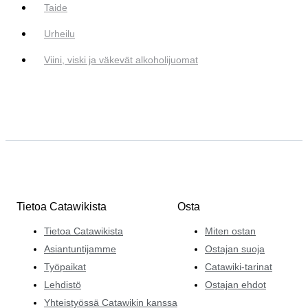
Taide
Urheilu
Viini, viski ja väkevät alkoholijuomat
Tietoa Catawikista
Osta
Tietoa Catawikista
Miten ostan
Asiantuntijamme
Ostajan suoja
Työpaikat
Catawiki-tarinat
Lehdistö
Ostajan ehdot
Yhteistyössä Catawikin kanssa