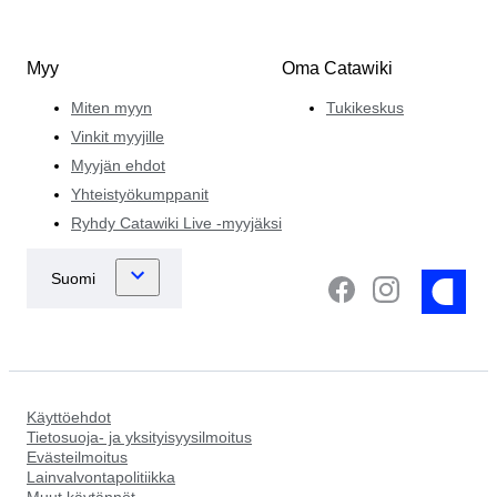
Myy
Oma Catawiki
Miten myyn
Tukikeskus
Vinkit myyjille
Myyjän ehdot
Yhteistyökumppanit
Ryhdy Catawiki Live -myyjäksi
Käyttöehdot
Tietosuoja- ja yksityisyysilmoitus
Evästeilmoitus
Lainvalvontapolitiikka
Muut käytännöt