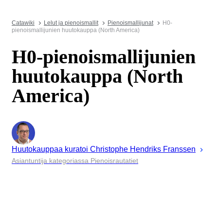
Catawiki
Lelut ja pienoismallit
Pienoismallijunat
H0-
pienoismallijunien huutokauppa (North America)
H0-pienoismallijunien
huutokauppa (North
America)
Huutokauppaa kuratoi
Christophe
Hendriks Franssen
Asiantuntija kategoriassa Pienoisrautatiet