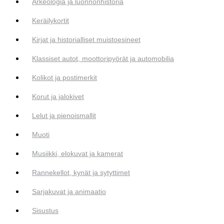
Arkeologia ja luonnonhistoria
Keräilykortit
Kirjat ja historialliset muistoesineet
Klassiset autot, moottoripyörät ja automobilia
Kolikot ja postimerkit
Korut ja jalokivet
Lelut ja pienoismallit
Muoti
Musiikki, elokuvat ja kamerat
Rannekellot, kynät ja sytyttimet
Sarjakuvat ja animaatio
Sisustus