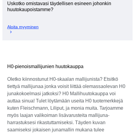
Uskotko omistavasi täydellisen esineen johonkin
huutokaupoistamme?
Aloita myyminen
H0-pienoismallijunien huutokauppa
Oletko kiinnostunut H0-skaalan mallijunista? Etsitkö
tiettyä mallijunaa jonka voisit liittää olemassaolevan H0
junakokoelmasi jatkoksi? H0 Mallihuutokauppa voi
auttaa sinua! Tulet löytämään useita H0 tuotemerkkejä
kuten Fleischmann, Liliput, ja monia muita. Tarjoamme
myös laajan valikoiman lisävarusteita mallijuna-
harrastuksesi rikastuttamiseksi. Täyden kuvan
saamiseksi jokaisen junamallin mukana tulee