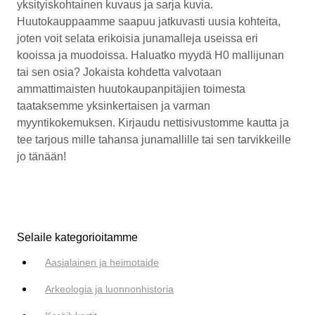
yksityiskohtainen kuvaus ja sarja kuvia.
Huutokauppaamme saapuu jatkuvasti uusia kohteita,
joten voit selata erikoisia junamalleja useissa eri
kooissa ja muodoissa. Haluatko myydä H0 mallijunan
tai sen osia? Jokaista kohdetta valvotaan
ammattimaisten huutokaupanpitäjien toimesta
taataksemme yksinkertaisen ja varman
myyntikokemuksen. Kirjaudu nettisivustomme kautta ja
tee tarjous mille tahansa junamallille tai sen tarvikkeille
jo tänään!
Selaile kategorioitamme
Aasialainen ja heimotaide
Arkeologia ja luonnonhistoria