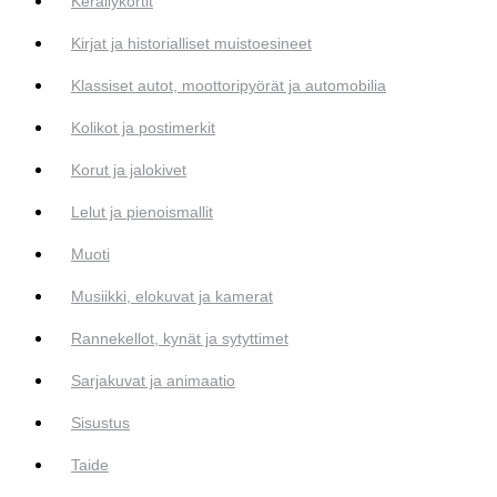
Keräilykortit
Kirjat ja historialliset muistoesineet
Klassiset autot, moottoripyörät ja automobilia
Kolikot ja postimerkit
Korut ja jalokivet
Lelut ja pienoismallit
Muoti
Musiikki, elokuvat ja kamerat
Rannekellot, kynät ja sytyttimet
Sarjakuvat ja animaatio
Sisustus
Taide