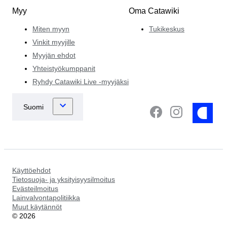
Myy
Oma Catawiki
Miten myyn
Tukikeskus
Vinkit myyjille
Myyjän ehdot
Yhteistyökumppanit
Ryhdy Catawiki Live -myyjäksi
Käyttöehdot
Tietosuoja- ja yksityisyysilmoitus
Evästeilmoitus
Lainvalvontapolitiikka
Muut käytännöt
©
2026