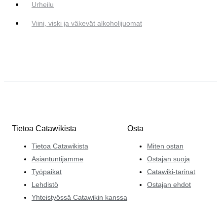
Urheilu
Viini, viski ja väkevät alkoholijuomat
Tietoa Catawikista
Osta
Tietoa Catawikista
Miten ostan
Asiantuntijamme
Ostajan suoja
Työpaikat
Catawiki-tarinat
Lehdistö
Ostajan ehdot
Yhteistyössä Catawikin kanssa