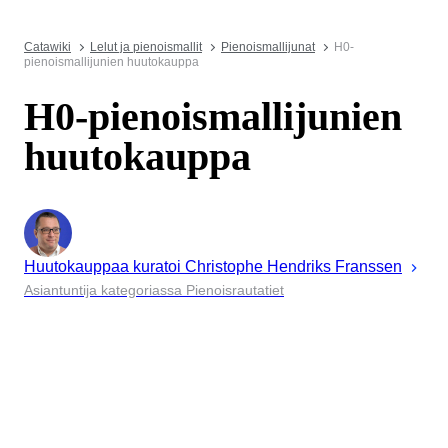
Catawiki
Lelut ja pienoismallit
Pienoismallijunat
H0-
pienoismallijunien huutokauppa
H0-pienoismallijunien
huutokauppa
Huutokauppaa kuratoi
Christophe
Hendriks Franssen
Asiantuntija kategoriassa Pienoisrautatiet