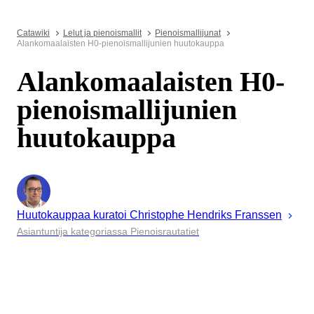
Catawiki
Lelut ja pienoismallit
Pienoismallijunat
Alankomaalaisten H0-pienoismallijunien huutokauppa
Alankomaalaisten H0-
pienoismallijunien
huutokauppa
Huutokauppaa kuratoi
Christophe
Hendriks Franssen
Asiantuntija kategoriassa Pienoisrautatiet