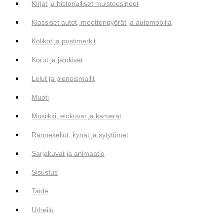
Kirjat ja historialliset muistoesineet
Klassiset autot, moottoripyörät ja automobilia
Kolikot ja postimerkit
Korut ja jalokivet
Lelut ja pienoismallit
Muoti
Musiikki, elokuvat ja kamerat
Rannekellot, kynät ja sytyttimet
Sarjakuvat ja animaatio
Sisustus
Taide
Urheilu