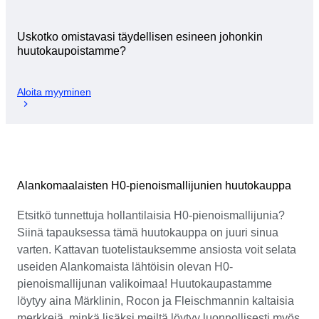
Uskotko omistavasi täydellisen esineen johonkin
huutokaupoistamme?
Aloita myyminen
Alankomaalaisten H0-pienoismallijunien huutokauppa
Etsitkö tunnettuja hollantilaisia H0-pienoismallijunia?
Siinä tapauksessa tämä huutokauppa on juuri sinua
varten. Kattavan tuotelistauksemme ansiosta voit selata
useiden Alankomaista lähtöisin olevan H0-
pienoismallijunan valikoimaa! Huutokaupastamme
löytyy aina Märklinin, Rocon ja Fleischmannin kaltaisia
merkkejä, minkä lisäksi meiltä löytyy luonnollisesti myös