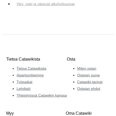
Viini, viski ja väkevät alkoholijuomat
Tietoa Catawikista
Osta
Tietoa Catawikista
Miten ostan
Asiantuntijamme
Ostajan suoja
Työpaikat
Catawiki-tarinat
Lehdistö
Ostajan ehdot
Yhteistyössä Catawikin kanssa
Myy
Oma Catawiki