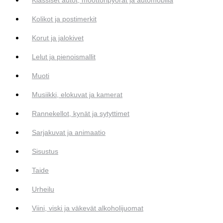
Kolikot ja postimerkit
Korut ja jalokivet
Lelut ja pienoismallit
Muoti
Musiikki, elokuvat ja kamerat
Rannekellot, kynät ja sytyttimet
Sarjakuvat ja animaatio
Sisustus
Taide
Urheilu
Viini, viski ja väkevät alkoholijuomat