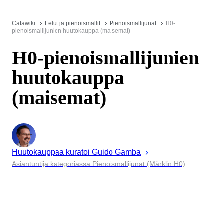
Catawiki
Lelut ja pienoismallit
Pienoismallijunat
H0-
pienoismallijunien huutokauppa (maisemat)
H0-pienoismallijunien
huutokauppa
(maisemat)
Huutokauppaa kuratoi
Guido
Gamba
Asiantuntija kategoriassa Pienoismallijunat (Märklin H0)