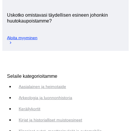
Uskotko omistavasi täydellisen esineen johonkin
huutokaupoistamme?
Aloita myyminen
Selaile kategorioitamme
Aasialainen ja heimotaide
Arkeologia ja luonnonhistoria
Keräilykortit
Kirjat ja historialliset muistoesineet
Klassiset autot, moottoripyörät ja automobilia