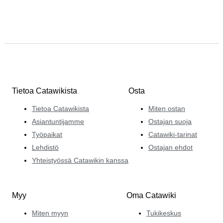
Tietoa Catawikista
Osta
Tietoa Catawikista
Miten ostan
Asiantuntijamme
Ostajan suoja
Työpaikat
Catawiki-tarinat
Lehdistö
Ostajan ehdot
Yhteistyössä Catawikin kanssa
Myy
Oma Catawiki
Miten myyn
Tukikeskus