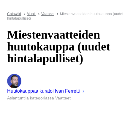
Catawiki
Muoti
Vaatteet
Miestenvaatteiden huutokauppa (uudet
hintalapulliset)
Miestenvaatteiden
huutokauppa (uudet
hintalapulliset)
Huutokauppaa kuratoi
Ivan
Ferretti
Asiantuntija kategoriassa Vaatteet