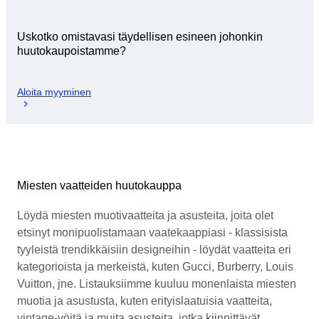
Uskotko omistavasi täydellisen esineen johonkin
huutokaupoistamme?
Aloita myyminen
Miesten vaatteiden huutokauppa
Löydä miesten muotivaatteita ja asusteita, joita olet
etsinyt monipuolistamaan vaatekaappiasi - klassisista
tyyleistä trendikkäisiin designeihin - löydät vaatteita eri
kategorioista ja merkeistä, kuten Gucci, Burberry, Louis
Vuitton, jne. Listauksiimme kuuluu monenlaista miesten
muotia ja asustusta, kuten erityislaatuisia vaatteita,
vintage-vöitä ja muita asusteita, jotka kiinnittävät