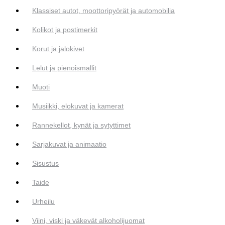
Klassiset autot, moottoripyörät ja automobilia
Kolikot ja postimerkit
Korut ja jalokivet
Lelut ja pienoismallit
Muoti
Musiikki, elokuvat ja kamerat
Rannekellot, kynät ja sytyttimet
Sarjakuvat ja animaatio
Sisustus
Taide
Urheilu
Viini, viski ja väkevät alkoholijuomat