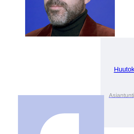
Huutok
Asiantunt