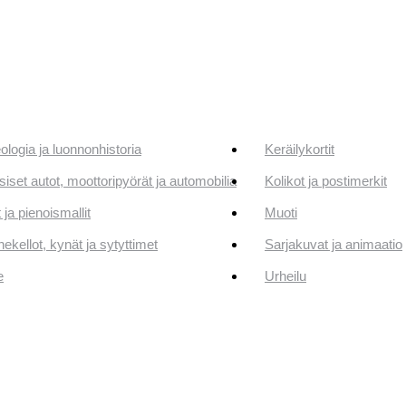
ologia ja luonnonhistoria
Keräilykortit
siset autot, moottoripyörät ja automobilia
Kolikot ja postimerkit
 ja pienoismallit
Muoti
ekellot, kynät ja sytyttimet
Sarjakuvat ja animaatio
e
Urheilu