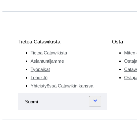
Tietoa Catawikista
Osta
Tietoa Catawikista
Miten 
Asiantuntijamme
Ostaja
Työpaikat
Catawi
Lehdistö
Ostaja
Yhteistyössä Catawikin kanssa