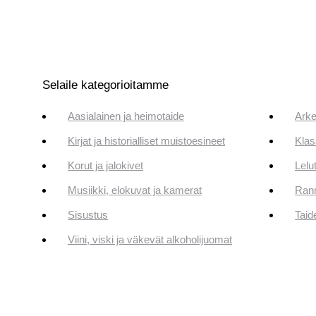
Selaile kategorioitamme
Aasialainen ja heimotaide
Arke
Kirjat ja historialliset muistoesineet
Klas
Korut ja jalokivet
Lelut
Musiikki, elokuvat ja kamerat
Rann
Sisustus
Taid
Viini, viski ja väkevät alkoholijuomat