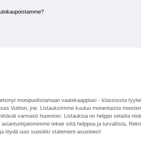
huutokaupoistamme?
 etsinyt monipuolistamaan vaatekaappiasi - klassisista tyyleis
ouis Vuitton, jne. Listauksiimme kuuluu monenlaista miesten 
iinnittävät varmasti huomiosi. Listauksia on helppo selailla 
asiantuntijatiimimme tekee siitä helppoa ja turvallista, Rekis
 löydä uusi suosikki statement-asusteesi!