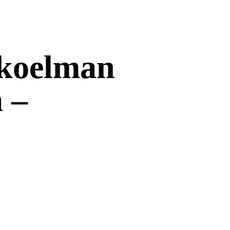
okoelman
 –