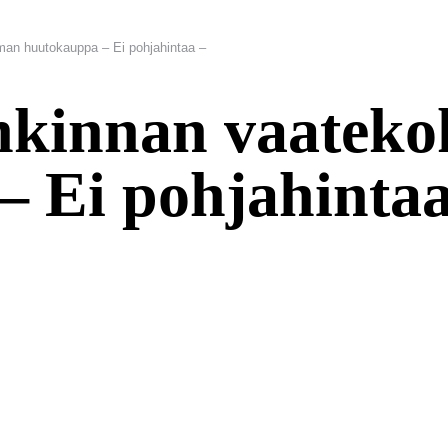
man huutokauppa – Ei pohjahintaa –
ankinnan vaatek
 Ei pohjahintaa