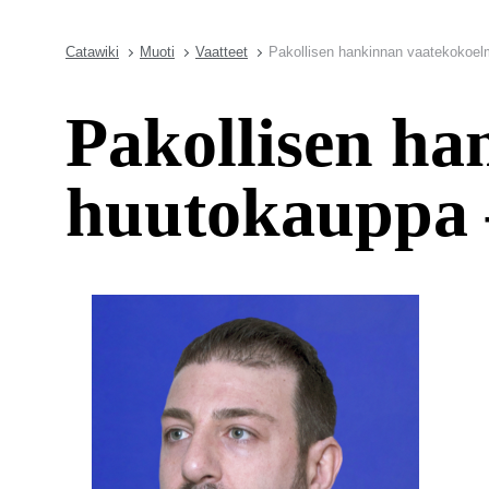
Catawiki
Muoti
Vaatteet
Pakollisen hankinnan vaatekokoel
Pakollisen h
huutokauppa –