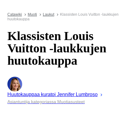
Catawiki
Muoti
Laukut
Klassisten Louis Vuitton -laukkujen
huutokauppa
Klassisten Louis
Vuitton -laukkujen
huutokauppa
Huutokauppaa kuratoi
Jennifer
Lumbroso
Asiantuntija kategoriassa Muotiasusteet