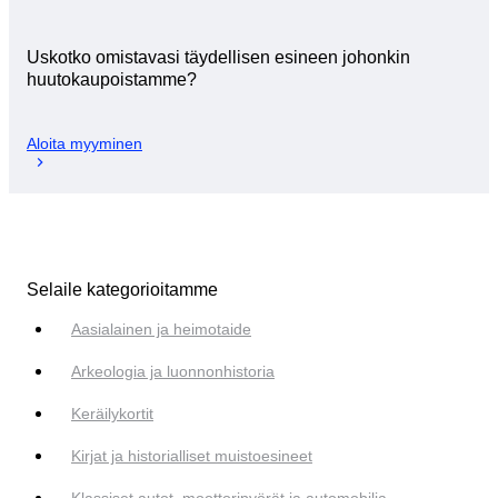
Uskotko omistavasi täydellisen esineen johonkin
huutokaupoistamme?
Aloita myyminen
Selaile kategorioitamme
Aasialainen ja heimotaide
Arkeologia ja luonnonhistoria
Keräilykortit
Kirjat ja historialliset muistoesineet
Klassiset autot, moottoripyörät ja automobilia