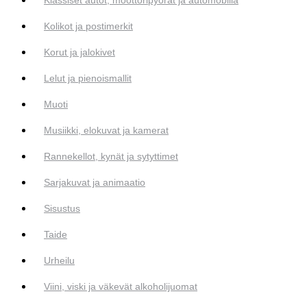
Kolikot ja postimerkit
Korut ja jalokivet
Lelut ja pienoismallit
Muoti
Musiikki, elokuvat ja kamerat
Rannekellot, kynät ja sytyttimet
Sarjakuvat ja animaatio
Sisustus
Taide
Urheilu
Viini, viski ja väkevät alkoholijuomat