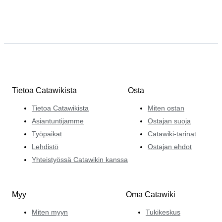
Tietoa Catawikista
Osta
Tietoa Catawikista
Miten ostan
Asiantuntijamme
Ostajan suoja
Työpaikat
Catawiki-tarinat
Lehdistö
Ostajan ehdot
Yhteistyössä Catawikin kanssa
Myy
Oma Catawiki
Miten myyn
Tukikeskus