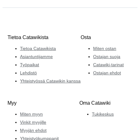
Tietoa Catawikista
Osta
Tietoa Catawikista
Miten ostan
Asiantuntijamme
Ostajan suoja
Työpaikat
Catawiki-tarinat
Lehdistö
Ostajan ehdot
Yhteistyössä Catawikin kanssa
Myy
Oma Catawiki
Miten myyn
Tukikeskus
Vinkit myyjille
Myyjän ehdot
Yhteistyökumppanit