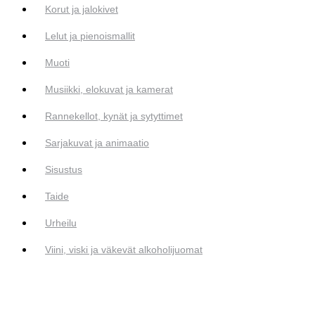
Korut ja jalokivet
Lelut ja pienoismallit
Muoti
Musiikki, elokuvat ja kamerat
Rannekellot, kynät ja sytyttimet
Sarjakuvat ja animaatio
Sisustus
Taide
Urheilu
Viini, viski ja väkevät alkoholijuomat