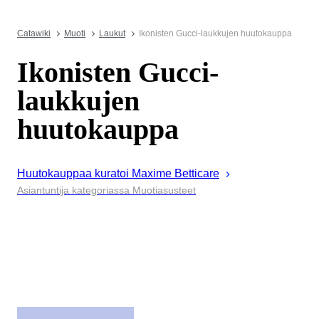
Catawiki
Muoti
Laukut
Ikonisten Gucci-laukkujen huutokauppa
Ikonisten Gucci-
laukkujen
huutokauppa
Huutokauppaa kuratoi
Maxime
Betticare
Asiantuntija kategoriassa Muotiasusteet