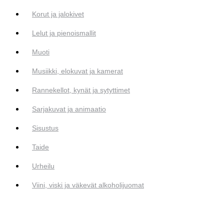
Korut ja jalokivet
Lelut ja pienoismallit
Muoti
Musiikki, elokuvat ja kamerat
Rannekellot, kynät ja sytyttimet
Sarjakuvat ja animaatio
Sisustus
Taide
Urheilu
Viini, viski ja väkevät alkoholijuomat