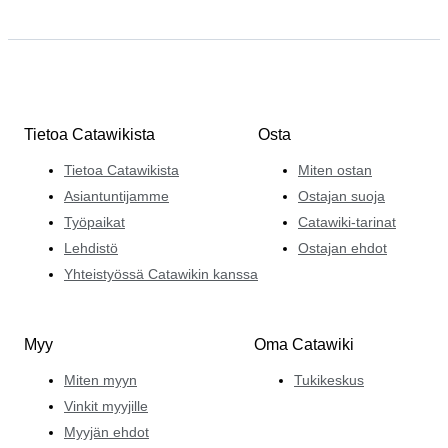
Tietoa Catawikista
Osta
Tietoa Catawikista
Miten ostan
Asiantuntijamme
Ostajan suoja
Työpaikat
Catawiki-tarinat
Lehdistö
Ostajan ehdot
Yhteistyössä Catawikin kanssa
Myy
Oma Catawiki
Miten myyn
Tukikeskus
Vinkit myyjille
Myyjän ehdot