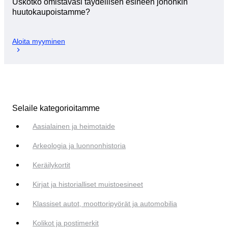
Uskotko omistavasi täydellisen esineen johonkin
huutokaupoistamme?
Aloita myyminen
Selaile kategorioitamme
Aasialainen ja heimotaide
Arkeologia ja luonnonhistoria
Keräilykortit
Kirjat ja historialliset muistoesineet
Klassiset autot, moottoripyörät ja automobilia
Kolikot ja postimerkit