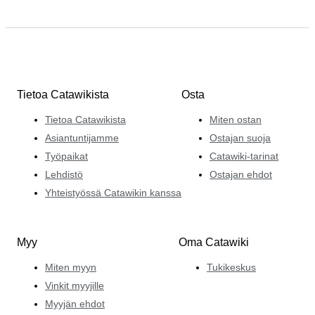
Tietoa Catawikista
Osta
Tietoa Catawikista
Miten ostan
Asiantuntijamme
Ostajan suoja
Työpaikat
Catawiki-tarinat
Lehdistö
Ostajan ehdot
Yhteistyössä Catawikin kanssa
Myy
Oma Catawiki
Miten myyn
Tukikeskus
Vinkit myyjille
Myyjän ehdot