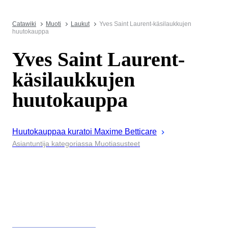
Catawiki
Muoti
Laukut
Yves Saint Laurent-käsilaukkujen
huutokauppa
Yves Saint Laurent-
käsilaukkujen
huutokauppa
Huutokauppaa kuratoi
Maxime
Betticare
Asiantuntija kategoriassa Muotiasusteet