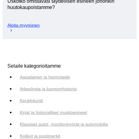
Uskotko omistavasi täydellisen esineen johonkin
huutokaupoistamme?
Aloita myyminen
Selaile kategorioitamme
Aasialainen ja heimotaide
Arkeologia ja luonnonhistoria
Keräilykortit
Kirjat ja historialliset muistoesineet
Klassiset autot, moottoripyörät ja automobilia
Kolikot ja postimerkit