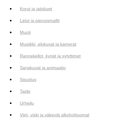
Korut ja jalokivet
Lelut ja pienoismallit
Muoti
Musiikki, elokuvat ja kamerat
Rannekellot, kynät ja sytyttimet
Sarjakuvat ja animaatio
Sisustus
Taide
Urheilu
Viini, viski ja väkevät alkoholijuomat