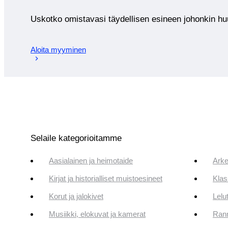
Uskotko omistavasi täydellisen esineen johonkin 
Aloita myyminen
Selaile kategorioitamme
Aasialainen ja heimotaide
Arke
Kirjat ja historialliset muistoesineet
Klas
Korut ja jalokivet
Lelut
Musiikki, elokuvat ja kamerat
Rann