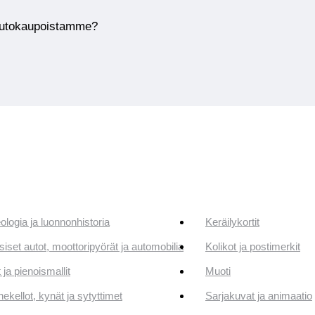
huutokaupoistamme?
ologia ja luonnonhistoria
Keräilykortit
siset autot, moottoripyörät ja automobilia
Kolikot ja postimerkit
 ja pienoismallit
Muoti
ekellot, kynät ja sytyttimet
Sarjakuvat ja animaatio