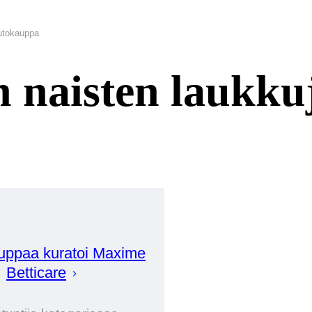
uutokauppa
n naisten laukku
uppaa kuratoi
Maxime
Betticare