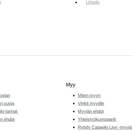
e
Urheilu
Myy
ostan
Miten myyn
n suoja
Vinkit myyjille
ki-tarinat
Myyjän ehdot
n ehdot
Yhteistyökumppanit
Ryhdy Catawiki Live -myyjä