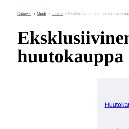
Catawiki
Muoti
Laukut
Eksklusiivinen naisten laukkujen h
Eksklusiivine
huutokauppa
Huutoka