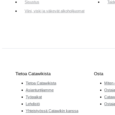
Sisustus
Taid
Viini, viski ja väkevät alkoholijuomat
Tietoa Catawikista
Osta
Tietoa Catawikista
Miten 
Asiantuntijamme
Ostaja
Työpaikat
Catawi
Lehdistö
Ostaja
Yhteistyössä Catawikin kanssa