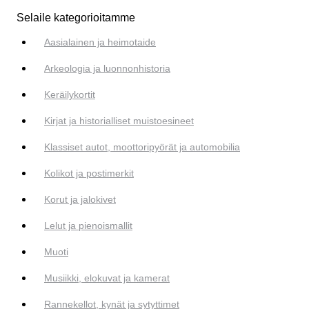
Selaile kategorioitamme
Aasialainen ja heimotaide
Arkeologia ja luonnonhistoria
Keräilykortit
Kirjat ja historialliset muistoesineet
Klassiset autot, moottoripyörät ja automobilia
Kolikot ja postimerkit
Korut ja jalokivet
Lelut ja pienoismallit
Muoti
Musiikki, elokuvat ja kamerat
Rannekellot, kynät ja sytyttimet