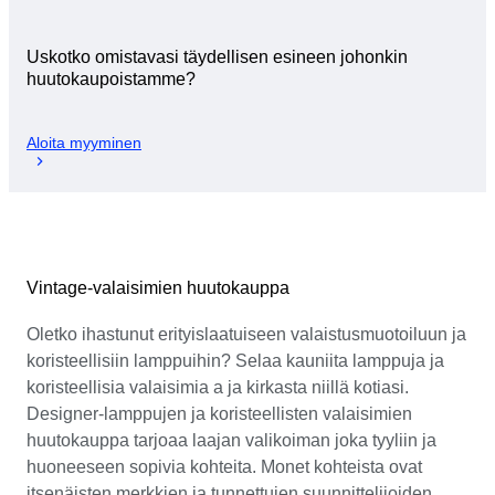
Uskotko omistavasi täydellisen esineen johonkin
huutokaupoistamme?
Aloita myyminen
Vintage-valaisimien huutokauppa
Oletko ihastunut erityislaatuiseen valaistusmuotoiluun ja
koristeellisiin lamppuihin? Selaa kauniita lamppuja ja
koristeellisia valaisimia a ja kirkasta niillä kotiasi.
Designer-lamppujen ja koristeellisten valaisimien
huutokauppa tarjoaa laajan valikoiman joka tyyliin ja
huoneeseen sopivia kohteita. Monet kohteista ovat
itsenäisten merkkien ja tunnettujen suunnittelijoiden,