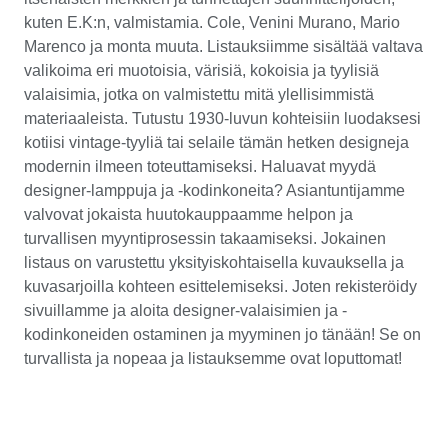
kuten E.K:n, valmistamia. Cole, Venini Murano, Mario
Marenco ja monta muuta. Listauksiimme sisältää valtava
valikoima eri muotoisia, värisiä, kokoisia ja tyylisiä
valaisimia, jotka on valmistettu mitä ylellisimmistä
materiaaleista. Tutustu 1930-luvun kohteisiin luodaksesi
kotiisi vintage-tyyliä tai selaile tämän hetken designeja
modernin ilmeen toteuttamiseksi. Haluavat myydä
designer-lamppuja ja -kodinkoneita? Asiantuntijamme
valvovat jokaista huutokauppaamme helpon ja
turvallisen myyntiprosessin takaamiseksi. Jokainen
listaus on varustettu yksityiskohtaisella kuvauksella ja
kuvasarjoilla kohteen esittelemiseksi. Joten rekisteröidy
sivuillamme ja aloita designer-valaisimien ja -
kodinkoneiden ostaminen ja myyminen jo tänään! Se on
turvallista ja nopeaa ja listauksemme ovat loputtomat!