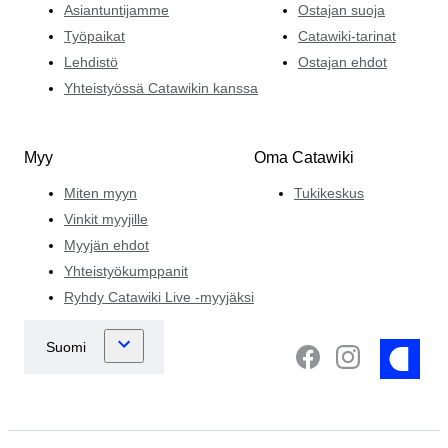
Asiantuntijamme
Ostajan suoja
Työpaikat
Catawiki-tarinat
Lehdistö
Ostajan ehdot
Yhteistyössä Catawikin kanssa
Myy
Oma Catawiki
Miten myyn
Tukikeskus
Vinkit myyjille
Myyjän ehdot
Yhteistyökumppanit
Ryhdy Catawiki Live -myyjäksi