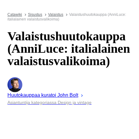
Catawiki
Sisustus
Valaistus
Valaistushuutokauppa (AnniLuce:
italialainen valaistusvalikoima)
Valaistushuutokauppa
(AnniLuce: italialainen
valaistusvalikoima)
Huutokauppaa kuratoi
John
Bolt
Asiantuntija kategoriassa Design ja vintage