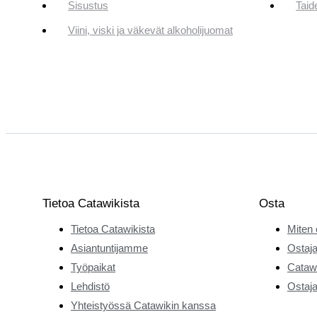
Sisustus
Taid
Viini, viski ja väkevät alkoholijuomat
Tietoa Catawikista
Osta
Tietoa Catawikista
Miten 
Asiantuntijamme
Ostaja
Työpaikat
Catawi
Lehdistö
Ostaja
Yhteistyössä Catawikin kanssa