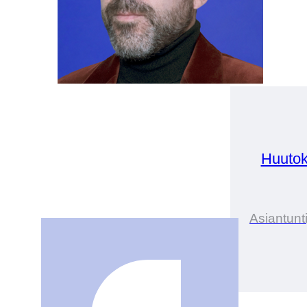
Huutok
Asiantunt