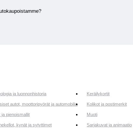
huutokaupoistamme?
ologia ja luonnonhistoria
Keräilykortit
siset autot, moottoripyörät ja automobilia
Kolikot ja postimerkit
 ja pienoismallit
Muoti
ekellot, kynät ja sytyttimet
Sarjakuvat ja animaatio