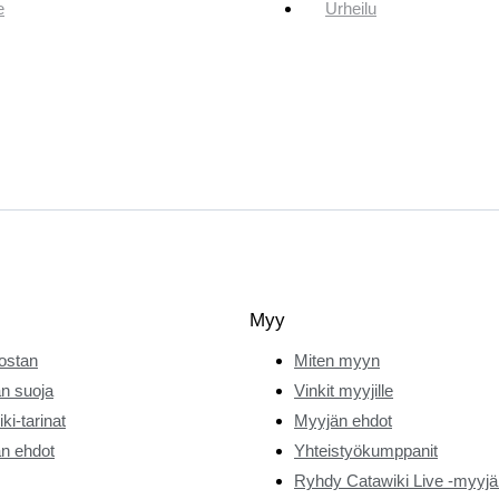
e
Urheilu
Myy
ostan
Miten myyn
n suoja
Vinkit myyjille
ki-tarinat
Myyjän ehdot
n ehdot
Yhteistyökumppanit
Ryhdy Catawiki Live -myyjä