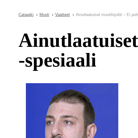
Catawiki
Muoti
Vaatteet
Ainutlaatuiset muotilöydöt – Ei poh
Ainutlaatuise
-spesiaali