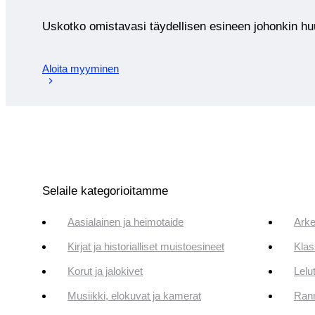
Uskotko omistavasi täydellisen esineen johonkin 
Aloita myyminen
Selaile kategorioitamme
Aasialainen ja heimotaide
Arke
Kirjat ja historialliset muistoesineet
Klas
Korut ja jalokivet
Lelut
Musiikki, elokuvat ja kamerat
Rann