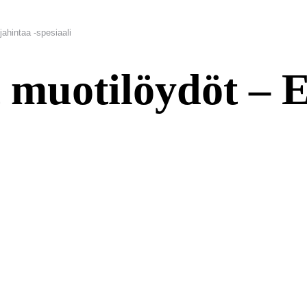
jahintaa -spesiaali
t muotilöydöt – 