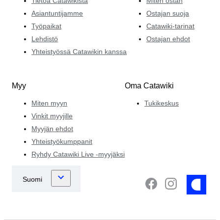
Tietoa Catawikista
Miten ostan
Asiantuntijamme
Ostajan suoja
Työpaikat
Catawiki-tarinat
Lehdistö
Ostajan ehdot
Yhteistyössä Catawikin kanssa
Myy
Oma Catawiki
Miten myyn
Tukikeskus
Vinkit myyjille
Myyjän ehdot
Yhteistyökumppanit
Ryhdy Catawiki Live -myyjäksi