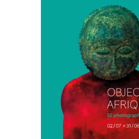
phenomenal selection of work - including a new series
‘Dakar la Nuit’ by Senegalese photographer Mabeye
Deme, and sought-after works by the late icon Malick
Sidibé.