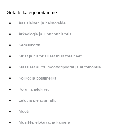
Selaile kategorioitamme
Aasialainen ja heimotaide
Arkeologia ja luonnonhistoria
Keräilykortit
Kirjat ja historialliset muistoesineet
Klassiset autot, moottoripyörät ja automobilia
Kolikot ja postimerkit
Korut ja jalokivet
Lelut ja pienoismallit
Muoti
Musiikki, elokuvat ja kamerat