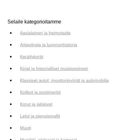
Selaile kategorioitamme
Aasialainen ja heimotaide
Arkeologia ja luonnonhistoria
Keräilykortit
Kirjat ja historialliset muistoesineet
Klassiset autot, moottoripyörät ja automobilia
Kolikot ja postimerkit
Korut ja jalokivet
Lelut ja pienoismallit
Muoti
Musiikki, elokuvat ja kamerat