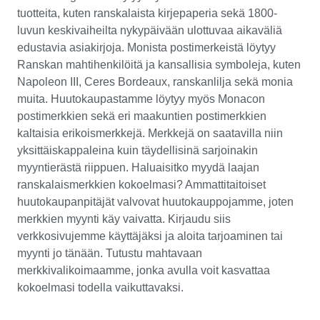
tuotteita, kuten ranskalaista kirjepaperia sekä 1800-
luvun keskivaiheilta nykypäivään ulottuvaa aikaväliä
edustavia asiakirjoja. Monista postimerkeistä löytyy
Ranskan mahtihenkilöitä ja kansallisia symboleja, kuten
Napoleon III, Ceres Bordeaux, ranskanlilja sekä monia
muita. Huutokaupastamme löytyy myös Monacon
postimerkkien sekä eri maakuntien postimerkkien
kaltaisia erikoismerkkejä. Merkkejä on saatavilla niin
yksittäiskappaleina kuin täydellisinä sarjoinakin
myyntierästä riippuen. Haluaisitko myydä laajan
ranskalaismerkkien kokoelmasi? Ammattitaitoiset
huutokaupanpitäjät valvovat huutokauppojamme, joten
merkkien myynti käy vaivatta. Kirjaudu siis
verkkosivujemme käyttäjäksi ja aloita tarjoaminen tai
myynti jo tänään. Tutustu mahtavaan
merkkivalikoimaamme, jonka avulla voit kasvattaa
kokoelmasi todella vaikuttavaksi.