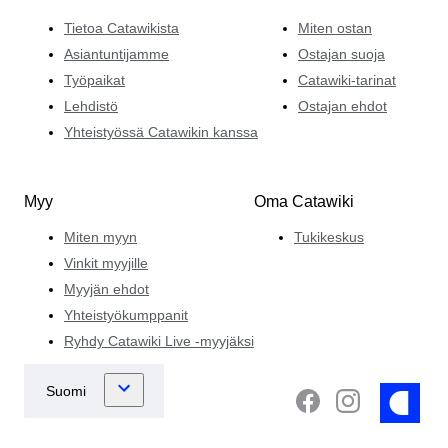
Tietoa Catawikista
Miten ostan
Asiantuntijamme
Ostajan suoja
Työpaikat
Catawiki-tarinat
Lehdistö
Ostajan ehdot
Yhteistyössä Catawikin kanssa
Myy
Oma Catawiki
Miten myyn
Tukikeskus
Vinkit myyjille
Myyjän ehdot
Yhteistyökumppanit
Ryhdy Catawiki Live -myyjäksi