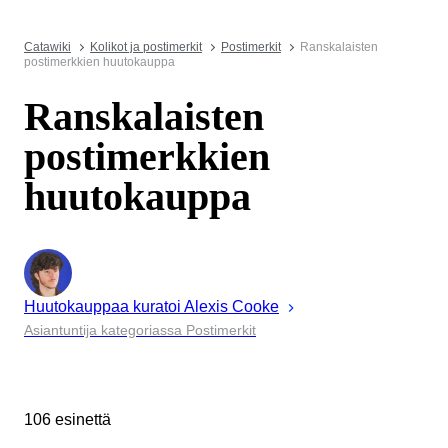
Catawiki
Kolikot ja postimerkit
Postimerkit
Ranskalaisten
postimerkkien huutokauppa
Ranskalaisten
postimerkkien
huutokauppa
Huutokauppaa kuratoi
Alexis
Cooke
Asiantuntija kategoriassa Postimerkit
106 esinettä