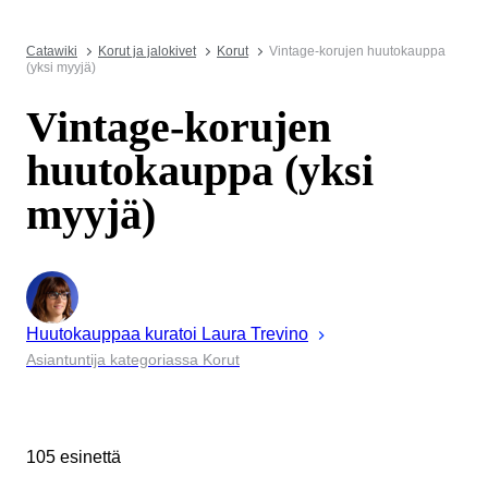
Catawiki
Korut ja jalokivet
Korut
Vintage-korujen huutokauppa
(yksi myyjä)
Vintage-korujen
huutokauppa (yksi
myyjä)
Huutokauppaa kuratoi
Laura
Trevino
Asiantuntija kategoriassa Korut
105 esinettä