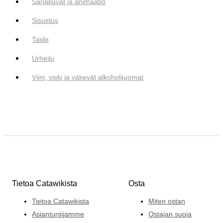
Sarjakuvat ja animaatio
Sisustus
Taide
Urheilu
Viini, viski ja väkevät alkoholijuomat
Tietoa Catawikista
Osta
Tietoa Catawikista
Miten ostan
Asiantuntijamme
Ostajan suoja