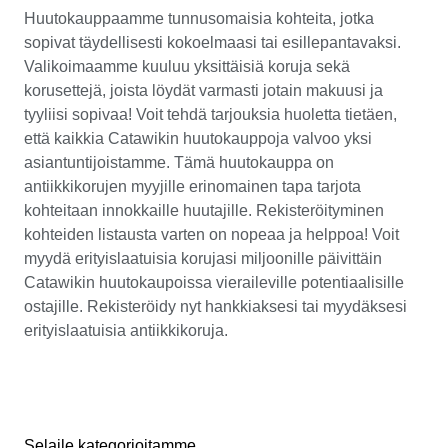
Huutokauppaamme tunnusomaisia kohteita, jotka
sopivat täydellisesti kokoelmaasi tai esillepantavaksi.
Valikoimaamme kuuluu yksittäisiä koruja sekä
korusettejä, joista löydät varmasti jotain makuusi ja
tyyliisi sopivaa! Voit tehdä tarjouksia huoletta tietäen,
että kaikkia Catawikin huutokauppoja valvoo yksi
asiantuntijoistamme. Tämä huutokauppa on
antiikkikorujen myyjille erinomainen tapa tarjota
kohteitaan innokkaille huutajille. Rekisteröityminen
kohteiden listausta varten on nopeaa ja helppoa! Voit
myydä erityislaatuisia korujasi miljoonille päivittäin
Catawikin huutokaupoissa vieraileville potentiaalisille
ostajille. Rekisteröidy nyt hankkiaksesi tai myydäksesi
erityislaatuisia antiikkikoruja.
Selaile kategorioitamme