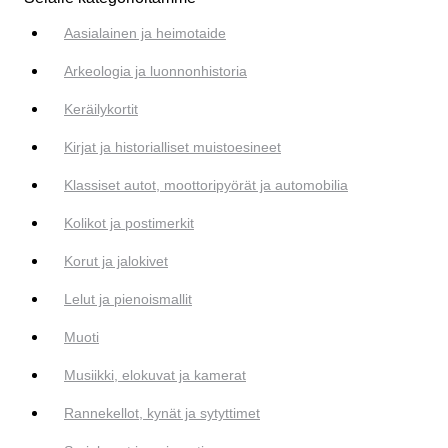
Aasialainen ja heimotaide
Arkeologia ja luonnonhistoria
Keräilykortit
Kirjat ja historialliset muistoesineet
Klassiset autot, moottoripyörät ja automobilia
Kolikot ja postimerkit
Korut ja jalokivet
Lelut ja pienoismallit
Muoti
Musiikki, elokuvat ja kamerat
Rannekellot, kynät ja sytyttimet