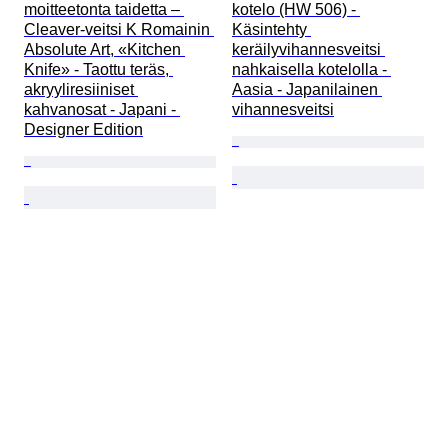
moitteetonta taidetta – 
kotelo (HW 506) - 
Cleaver-veitsi K Romainin 
Käsintehty 
Absolute Art, «Kitchen 
keräilyvihannesveitsi 
Knife» - Taottu teräs, 
nahkaisella kotelolla - 
akryyliresiiniset 
Aasia - Japanilainen 
kahvanosat - Japani - 
vihannesveitsi
Designer Edition