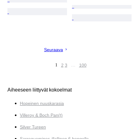
Seuraava
1
2
3
…
100
Aiheeseen liittyvät kokoelmat
Hopeinen nuuskarasia
Villeroy & Boch Pan(t)
Silver Tureen
Sarreguemines-illallinen 6 hengelle