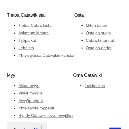
Tietoa Catawikista
Osta
Tietoa Catawikista
Miten ostan
Asiantuntijamme
Ostajan suoja
Työpaikat
Catawiki-tarinat
Lehdistö
Ostajan ehdot
Yhteistyössä Catawikin kanssa
Myy
Oma Catawiki
Miten myyn
Tukikeskus
Vinkit myyjille
Myyjän ehdot
Yhteistyökumppanit
Ryhdy Catawiki Live -myyjäksi