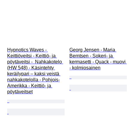
Hypnotics Waves - 
Georg Jensen - Maria 
Keittiöveitsi - Keittiö- ja 
Berntsen - Sokeri- ja 
pöytäveitsi -  Nahkakotelo 
kermasetti - Quack - muovi 
(HW 548) - Käsintehty 
- kolmiosainen
keräilypari – kaksi veistä 
nahkakotelolla - Pohjois-
Amerikka - Keittiö- ja 
pöytäveitset