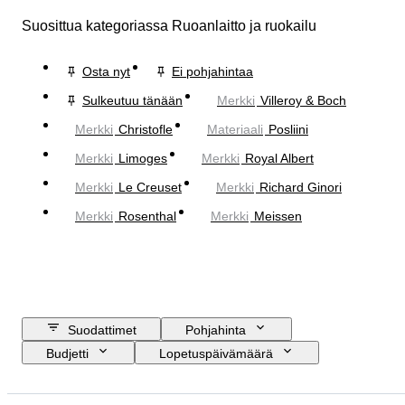
Suosittua kategoriassa Ruoanlaitto ja ruokailu
Osta nyt
Ei pohjahintaa
Sulkeutuu tänään
Merkki
Villeroy & Boch
Merkki
Christofle
Materiaali
Posliini
Merkki
Limoges
Merkki
Royal Albert
Merkki
Le Creuset
Merkki
Richard Ginori
Merkki
Rosenthal
Merkki
Meissen
Suodattimet
Pohjahinta
Budjetti
Lopetuspäivämäärä
Sijainti
Merkki
Esine
Alkuperämaa
Materiaali