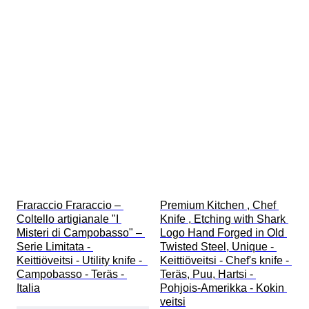
Fraraccio Fraraccio – 
Premium Kitchen , Chef 
Coltello artigianale "I 
Knife , Etching with Shark 
Misteri di Campobasso" – 
Logo Hand Forged in Old 
Serie Limitata - 
Twisted Steel, Unique - 
Keittiöveitsi - Utility knife -  
Keittiöveitsi - Chef's knife - 
Campobasso - Teräs - 
Teräs, Puu, Hartsi - 
Italia
Pohjois-Amerikka - Kokin 
veitsi