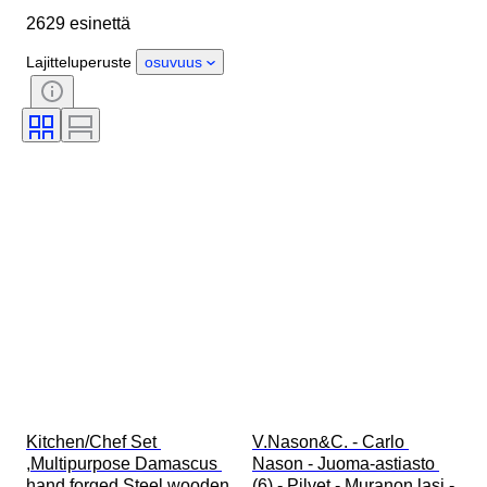
2629 esinettä
Kunto
Ajanjakso
Tyylisuuntaus
Allekirjoitus
Lajitteluperuste
osuvuus
Väri
Vaatekoko
Aikakausi
Keittiöveitsityyppi
Sisustus
Taiteilija
Alkuperäinen / kopio
Mukana asusteet
Myyjä
Tekijä
Malli
Kitchen/Chef Set 
V.Nason&C. - Carlo 
,Multipurpose Damascus 
Nason - Juoma-astiasto 
hand forged Steel wooden 
(6) - Pilvet - Muranon lasi - 