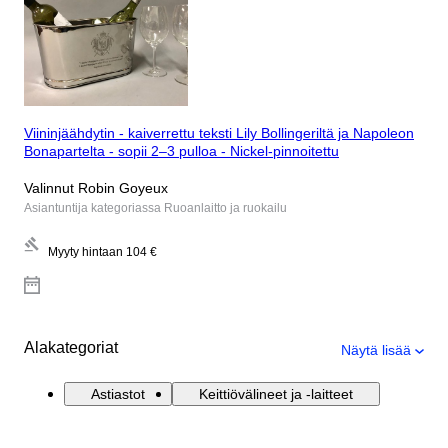
Viininjäähdytin - kaiverrettu teksti Lily Bollingeriltä ja Napoleon
Bonapartelta - sopii 2–3 pulloa - Nickel-pinnoitettu
Valinnut Robin Goyeux
Asiantuntija kategoriassa Ruoanlaitto ja ruokailu
Myyty hintaan
104 €
Alakategoriat
Näytä lisää
Astiastot
Keittiövälineet ja -laitteet