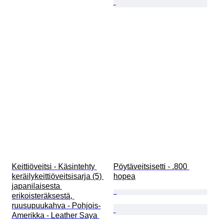
Keittiöveitsi - Käsintehty 
Pöytäveitsisetti - .800 
keräilykeittiöveitsisarja (5) 
hopea
japanilaisesta 
erikoisteräksestä, 
ruusupuukahva - Pohjois-
Amerikka - Leather Saya 