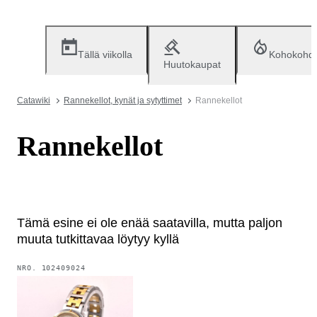
Tällä viikolla
Kohokohd
Huutokaupat
Catawiki
Rannekellot, kynät ja sytyttimet
Rannekellot
Rannekellot
Tämä esine ei ole enää saatavilla, mutta paljon
muuta tutkittavaa löytyy kyllä
NRO.
102409024