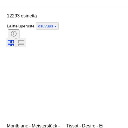
Sijainti
Merkki
Kotelon halkaisija
Rannekkeen leveys
12293 esinettä
Esine
Alkuperämaa
Materiaali
Sukupuoli
Kunto
Lajitteluperuste
osuvuus
Ajanjakso
Sertifiointi
Aihe
Painos
Kieli
Väri
Rannekellon liike
Kellon rannekkeen materiaali
Aikakausi
Tehoreservi
Soittokello
Alkuperäinen / kopio
Autoiluesineen tyyppi
Malli
Montblanc - Meisterstück - 
Tissot - Desire - Ei 