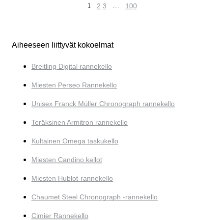
1
2
3
…
100
Aiheeseen liittyvät kokoelmat
Breitling Digital rannekello
Miesten Perseo Rannekello
Unisex Franck Müller Chronograph rannekello
Teräksinen Armitron rannekello
Kultainen Omega taskukello
Miesten Candino kellot
Miesten Hublot-rannekello
Chaumet Steel Chronograph -rannekello
Cimier Rannekello