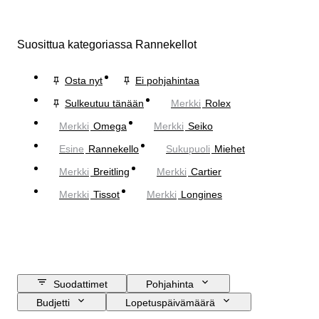
Suosittua kategoriassa Rannekellot
Osta nyt
Ei pohjahintaa
Sulkeutuu tänään
Merkki
Rolex
Merkki
Omega
Merkki
Seiko
Esine
Rannekello
Sukupuoli
Miehet
Merkki
Breitling
Merkki
Cartier
Merkki
Tissot
Merkki
Longines
Suodattimet
Pohjahinta
Budjetti
Lopetuspäivämäärä