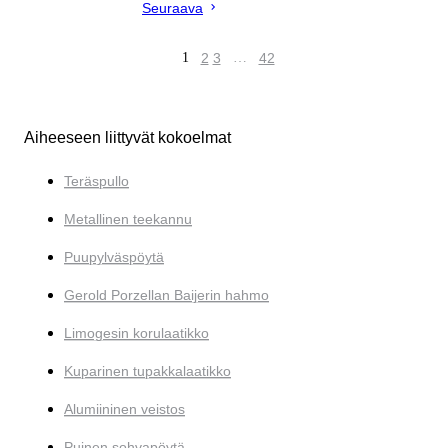
Seuraava
1
2
3
…
42
Aiheeseen liittyvät kokoelmat
Teräspullo
Metallinen teekannu
Puupylväspöytä
Gerold Porzellan Baijerin hahmo
Limogesin korulaatikko
Kuparinen tupakkalaatikko
Alumiininen veistos
Puinen sohvapöytä