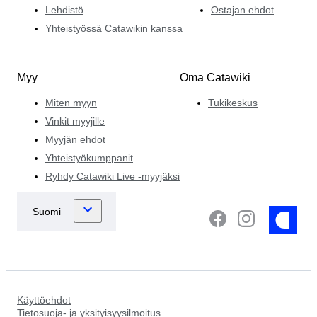
Lehdistö
Ostajan ehdot
Yhteistyössä Catawikin kanssa
Myy
Oma Catawiki
Miten myyn
Tukikeskus
Vinkit myyjille
Myyjän ehdot
Yhteistyökumppanit
Ryhdy Catawiki Live -myyjäksi
Käyttöehdot
Tietosuoja- ja yksityisyysilmoitus