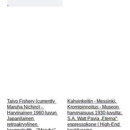
Taiyo Fishery (currently 
Kahvinkeitin - Messinki, 
Maruha Nichiro) - 
Kromipinnoitus - Museon 
Harvinainen 1960-luvun 
harvinaisuus 1930-luvulta: 
Japanilainen 
S.A. Watt Pavia „Eterna“ 
retroakryylinen 
espressokone | High-End 