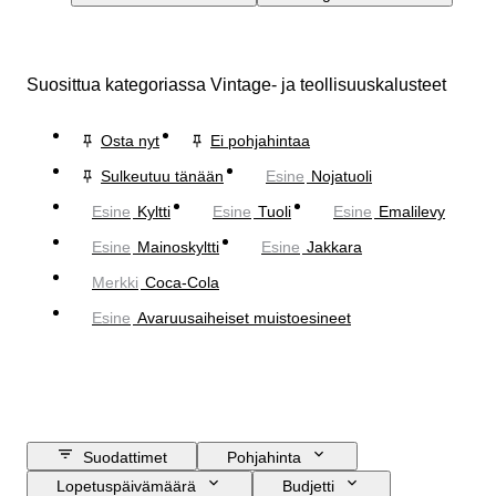
Suosittua kategoriassa Vintage- ja teollisuuskalusteet
Osta nyt
Ei pohjahintaa
Sulkeutuu tänään
Esine
Nojatuoli
Esine
Kyltti
Esine
Tuoli
Esine
Emalilevy
Esine
Mainoskyltti
Esine
Jakkara
Merkki
Coca-Cola
Esine
Avaruusaiheiset muistoesineet
Suodattimet
Pohjahinta
Lopetuspäivämäärä
Budjetti