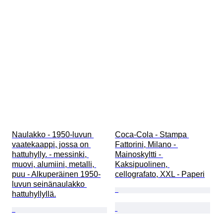
Naulakko - 1950-luvun 
Coca-Cola - Stampa 
vaatekaappi, jossa on 
Fattorini, Milano - 
hattuhylly. - messinki, 
Mainoskyltti - 
muovi, alumiini, metalli, 
Kaksipuolinen, 
puu - Alkuperäinen 1950-
cellografato, XXL - Paperi
luvun seinänaulakko 
hattuhyllyllä.