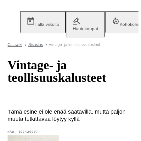
Tällä viikolla
Kohokohd
Huutokaupat
Catawiki
Sisustus
Vintage- ja teollisuuskalusteet
Vintage- ja
teollisuuskalusteet
Tämä esine ei ole enää saatavilla, mutta paljon
muuta tutkittavaa löytyy kyllä
NRO.
102426097