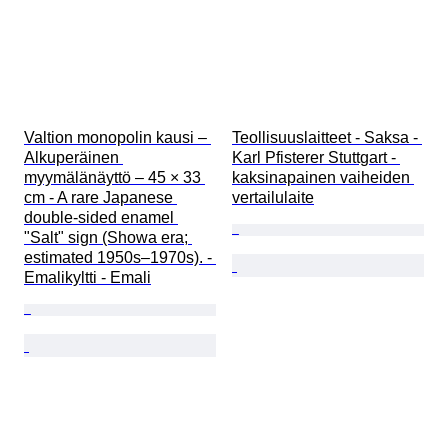
Valtion monopolin kausi – 
Teollisuuslaitteet - Saksa - 
Alkuperäinen 
Karl Pfisterer Stuttgart - 
myymälänäyttö – 45 × 33 
kaksinapainen vaiheiden 
cm - A rare Japanese 
vertailulaite
double-sided enamel 
"Salt" sign (Showa era; 
estimated 1950s–1970s). - 
Emalikyltti - Emali