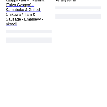
kauppakyltti – "Maruha" 
keräilyesine
(Taiyo Gyogyo) - 
Kamaboko & Grilled 
Chikuwa / Ham & 
Sausage - Emalilevy - 
akryyli