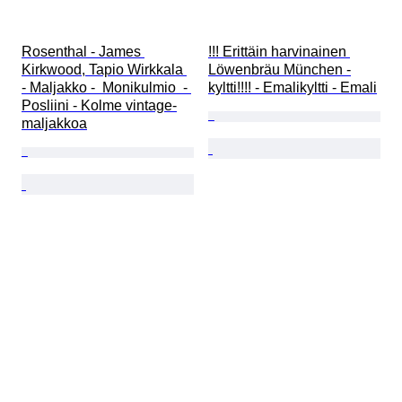
Rosenthal - James 
!!! Erittäin harvinainen 
Kirkwood, Tapio Wirkkala 
Löwenbräu München -
- Maljakko -  Monikulmio  - 
kyltti!!!! - Emalikyltti - Emali
Posliini - Kolme vintage-
maljakkoa