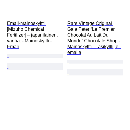
Emali-mainoskyltti 
Rare Vintage Original 
[Mizuho Chemical 
Gala Peter “Le Premier 
Fertilizer] – japanilainen, 
Chocolat Au Lait Du 
vanha. - Mainoskyltti - 
Monde” Chocolate Shop - 
Emali
Mainoskyltti - Lasikyltti, ei 
emalia