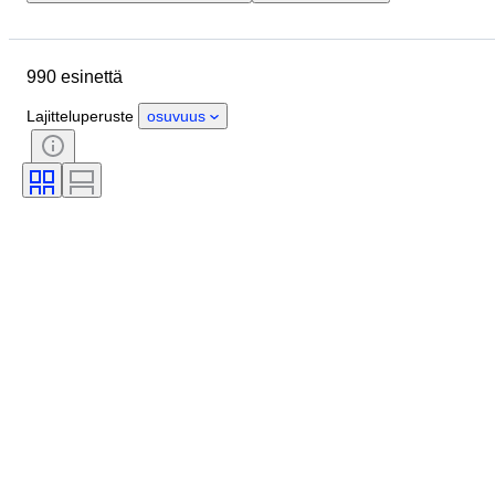
Sijainti
Koko
Mitat
Merkki
Esine
Alkuperämaa
990 esinettä
Materiaali
Kunto
Extrat
Ajanjakso
Tyylisuuntaus
Lajitteluperuste
osuvuus
Allekirjoitus
Painos
Väri
Rannekellon liike
Kellotyyppi
Myyjä
Soittokello
Tehoreservi
Testattu ja toimiva
Alkuperäinen / kopio
Aikakausi
Tekijä
Malli