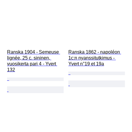
Ranska 1904 - Semeuse 
Ranska 1862 - napoléon 
lignée, 25 c. sininen, 
1c:n nyanssitutkimus - 
vuosikerta pari 4 - Yvert 
Yvert n°19 et 19a
132