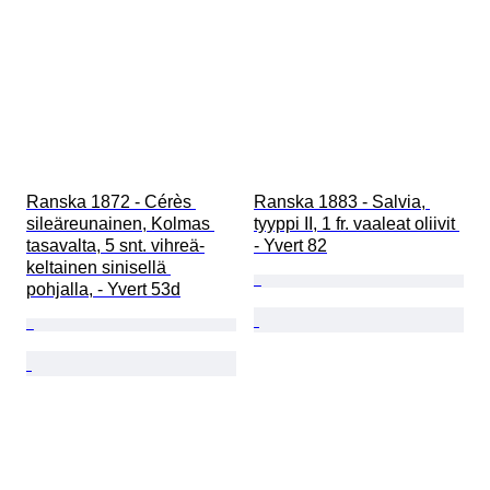
Ranska 1872 - Cérès 
Ranska 1883 - Salvia, 
sileäreunainen, Kolmas 
tyyppi II, 1 fr. vaaleat oliivit 
tasavalta, 5 snt. vihreä-
- Yvert 82
keltainen sinisellä 
pohjalla, - Yvert 53d