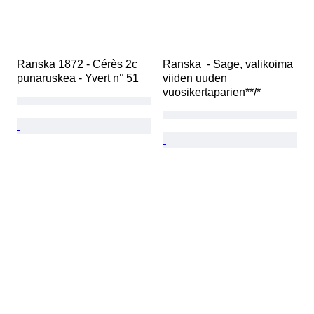
Ranska 1872 - Cérès 2c 
Ranska  - Sage, valikoima 
punaruskea - Yvert n° 51
viiden uuden 
vuosikertaparien**/*