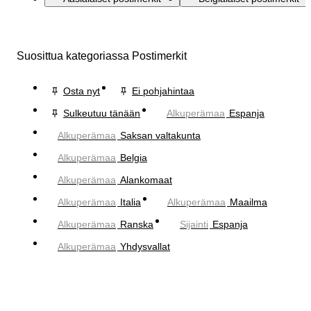
Suosittua kategoriassa Postimerkit
Osta nyt
Ei pohjahintaa
Sulkeutuu tänään
Alkuperämaa
Espanja
Alkuperämaa
Saksan valtakunta
Alkuperämaa
Belgia
Alkuperämaa
Alankomaat
Alkuperämaa
Italia
Alkuperämaa
Maailma
Alkuperämaa
Ranska
Sijainti
Espanja
Alkuperämaa
Yhdysvallat