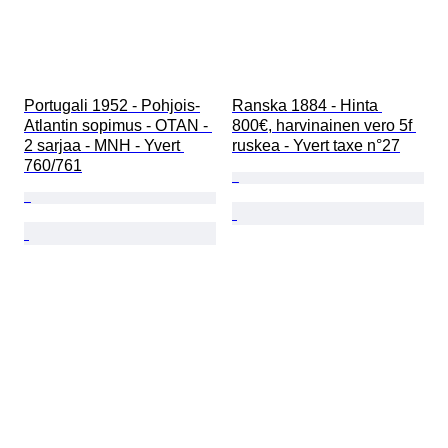
Portugali 1952 - Pohjois-
Ranska 1884 - Hinta 
Atlantin sopimus - OTAN - 
800€, harvinainen vero 5f 
2 sarjaa - MNH - Yvert 
ruskea - Yvert taxe n°27
760/761