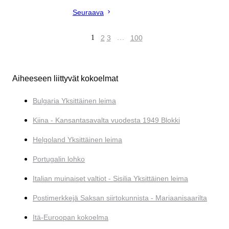
Seuraava
1
2
3
…
100
Aiheeseen liittyvät kokoelmat
Bulgaria Yksittäinen leima
Kiina - Kansantasavalta vuodesta 1949 Blokki
Helgoland Yksittäinen leima
Portugalin lohko
Italian muinaiset valtiot - Sisilia Yksittäinen leima
Postimerkkejä Saksan siirtokunnista - Mariaanisaarilta
Itä-Euroopan kokoelma