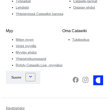
Työpaikat
Catawiki-tarinat
Lehdistö
Ostajan ehdot
Yhteistyössä Catawikin kanssa
Myy
Oma Catawiki
Miten myyn
Tukikeskus
Vinkit myyjille
Myyjän ehdot
Yhteistyökumppanit
Ryhdy Catawiki Live -myyjäksi
Käyttöehdot