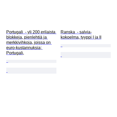
Portugali  - yli 200 erilaista 
Ranska  - salvia-
blokkeja, pienlehtiä ja 
kokoelma, tyyppi I ja II
merkkivihkoja, joissa on 
euro-kustannuksia; 
Portugali,