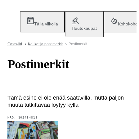
Tällä viikolla
Kohokohd
Huutokaupat
Catawiki
Kolikot ja postimerkit
Postimerkit
Postimerkit
Tämä esine ei ole enää saatavilla, mutta paljon
muuta tutkittavaa löytyy kyllä
NRO.
102434813