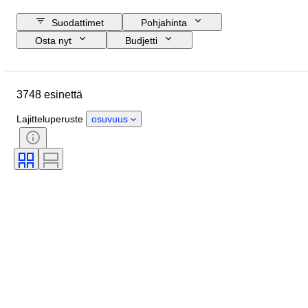
Suodattimet
Pohjahinta
Osta nyt
Budjetti
Lopetuspäivämäärä
Sijainti
Merkki
Esine
Alkuperämaa
3748 esinettä
Materiaali
Sukupuoli
Kunto
Ajanjakso
Sertifiointi
Aihe
Lajitteluperuste
osuvuus
Tyylisuuntaus
Tekniikka
Allekirjoitus
Sidonta
Painos
Kieli
Väri
Myyjä
Taiteilija
Attribuutio
Aikakausi