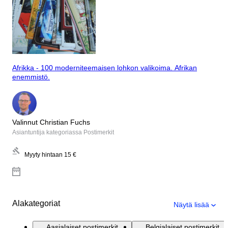
Afrikka - 100 moderniteemaisen lohkon valikoima. Afrikan
enemmistö.
Valinnut Christian Fuchs
Asiantuntija kategoriassa Postimerkit
Myyty hintaan
15 €
Alakategoriat
Näytä lisää
Aasialaiset postimerkit
Belgialaiset postimerkit