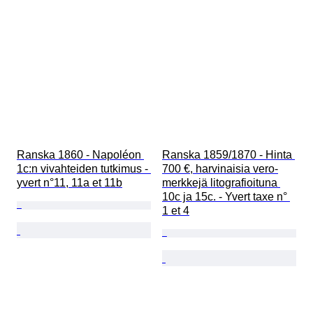
Ranska 1860 - Napoléon 
Ranska 1859/1870 - Hinta 
1c:n vivahteiden tutkimus - 
700 €, harvinaisia vero-
yvert n°11, 11a et 11b
merkkejä litografioituna 
10c ja 15c. - Yvert taxe n° 
1 et 4