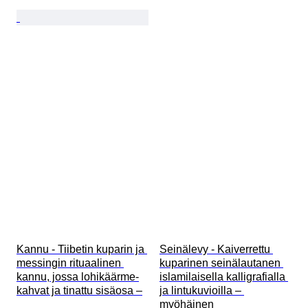
Kannu - Tiibetin kuparin ja 
Seinälevy - Kaiverrettu 
messingin rituaalinen 
kuparinen seinälautanen 
kannu, jossa lohikäärme-
islamilaisella kalligrafialla 
kahvat ja tinattu sisäosa –
ja lintukuvioilla – 
myöhäinen