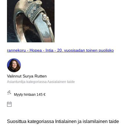
rannekoru - Hopea - Intia - 20. vuosisadan toinen puolisko
Valinnut Surya Rutten
Asiantuntija kategoriassa Aasialainen taide
Myyty hintaan
145 €
Suosittua kategoriassa Intialainen ja islamilainen taide