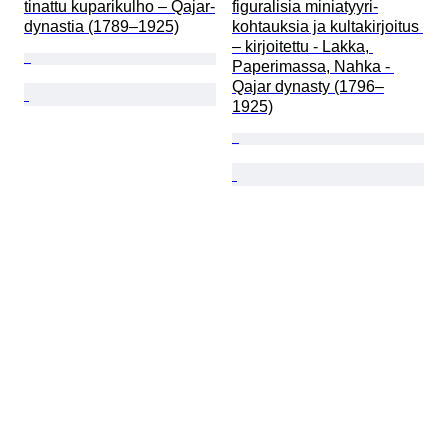
tinattu kuparikulho – Qajar-
figuralisia miniatyyri-
dynastia (1789–1925)
kohtauksia ja kultakirjoitus 
– kirjoitettu - Lakka, 
Paperimassa, Nahka - 
Qajar dynasty (1796–
1925)