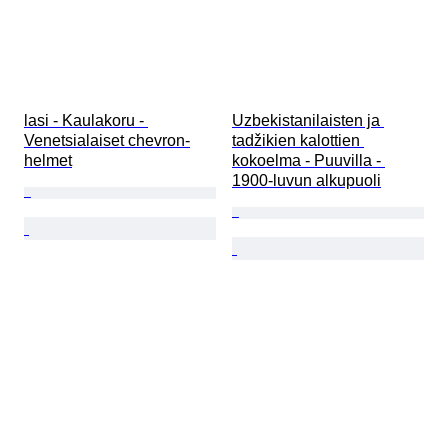
lasi - Kaulakoru - 
Uzbekistanilaisten ja 
Venetsialaiset chevron-
tadžikien kalottien 
helmet
kokoelma - Puuvilla - 
1900-luvun alkupuoli