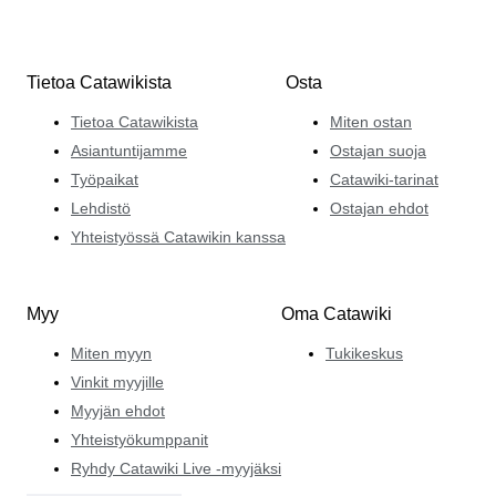
Tietoa Catawikista
Osta
Tietoa Catawikista
Miten ostan
Asiantuntijamme
Ostajan suoja
Työpaikat
Catawiki-tarinat
Lehdistö
Ostajan ehdot
Yhteistyössä Catawikin kanssa
Myy
Oma Catawiki
Miten myyn
Tukikeskus
Vinkit myyjille
Myyjän ehdot
Yhteistyökumppanit
Ryhdy Catawiki Live -myyjäksi