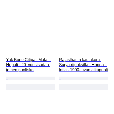
Yak Bone Citipati Mala - 
Rajasthanin kaulakoru 
Nepali - 20. vuosisadan 
Surya-riipuksilla - Hopea - 
toinen puolisko
Intia - 1900-luvun alkupuoli