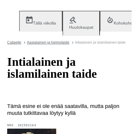
Tällä viikolla
Kohokohd
Huutokaupat
Catawiki
Aasialainen ja heimotaide
Intialainen ja islamilainen taide
Intialainen ja
islamilainen taide
Tämä esine ei ole enää saatavilla, mutta paljon
muuta tutkittavaa löytyy kyllä
NRO.
102503163