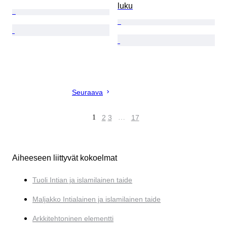
luku
Seuraava
1
2
3
…
17
Aiheeseen liittyvät kokoelmat
Tuoli Intian ja islamilainen taide
Maljakko Intialainen ja islamilainen taide
Arkkitehtoninen elementti