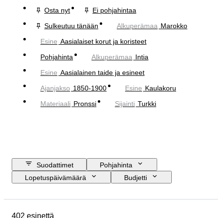
Osta nyt
Ei pohjahintaa
Sulkeutuu tänään
Alkuperämaa
Marokko
Esine
Aasialaiset korut ja koristeet
Pohjahinta
Alkuperämaa
Intia
Esine
Aasialainen taide ja esineet
Ajanjakso
1850-1900
Esine
Kaulakoru
Materiaali
Pronssi
Sijainti
Turkki
Suodattimet
Pohjahinta
Lopetuspäivämäärä
Budjetti
Sijainti
Koko
Mitat
Esine
Alkuperämaa
402 esinettä
Materiaali
Sukupuoli
Kunto