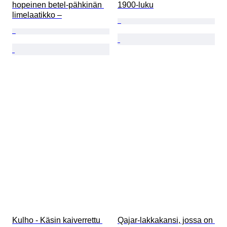
hopeinen betel-pähkinän 
1900-luku
limelaatikko –
Kulho - Käsin kaiverrettu 
Qajar-lakkakansi, jossa on 