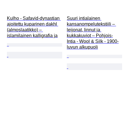
Kulho - Safavid-dynastian 
Suuri intialainen 
ajoitettu kuparinen dakhl 
kansanompelutekstiili – 
(almoslaatikko) – 
leijonat, linnut ja 
islamilainen kalligrafia ja
kukkakuviot – Pohjois-
Intia - Wool & Silk - 1900-
luvun alkupuoli