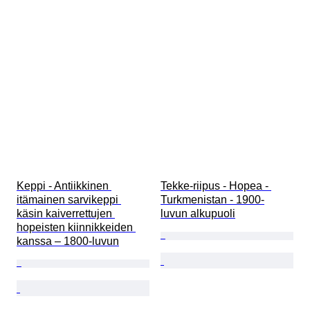
Keppi - Antiikkinen 
Tekke-riipus - Hopea - 
itämainen sarvikeppi 
Turkmenistan - 1900-
käsin kaiverrettujen 
luvun alkupuoli
hopeisten kiinnikkeiden 
kanssa – 1800-luvun