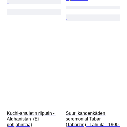
Kuchi-amuletin riiputin - 
Suuri kahdenkäden 
Afghanistan  (Ei 
seremonial Tabar 
pohjahintaa)
(Tabarzin) - Lähi-itä - 1900-