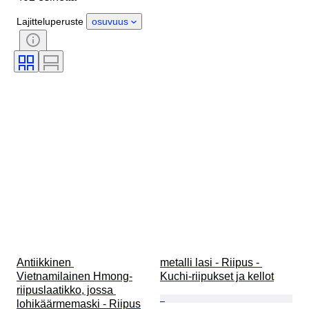
Ajanjakso
Kivi
Sertifiointi
Lajitteluperuste
osuvuus
Aihe
Tyylisuuntaus
Tekniikka
Allekirjoitus
Painos
Väri
Alkuperäinen / kopio
Esineen koko
Kulttuuri
Myyjä
Mukana asusteet
Aikakausi
Provenanssi
Antiikkinen 
metalli lasi - Riipus - 
Vietnamilainen Hmong-
Kuchi-riipukset ja kellot
riipuslaatikko, jossa 
lohikäärmemaski - Riipus