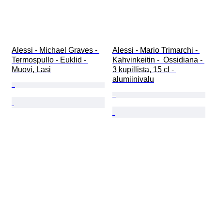
Alessi - Michael Graves - 
Alessi - Mario Trimarchi - 
Termospullo - Euklid - 
Kahvinkeitin -  Ossidiana - 
Muovi, Lasi
3 kupillista, 15 cl - 
alumiinivalu