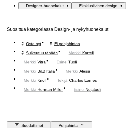
Designer-huonekalut
Eksklusiivinen design
Suosittua kategoriassa Design- ja nykyhuonekalut
Osta nyt
Ei pohjahintaa
Sulkeutuu tänään
Merkki
Kartell
Merkki
Vitra
Esine
Tuoli
Merkki
B&B Italia
Merkki
Alessi
Merkki
Knoll
Tekijä
Charles Eames
Merkki
Herman Miller
Esine
Nojatuoli
Suodattimet
Pohjahinta