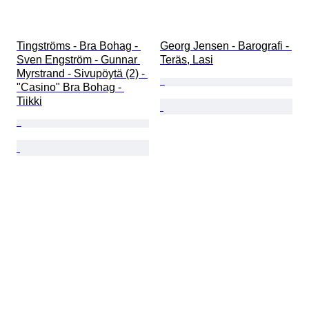
Tingströms - Bra Bohag - 
Georg Jensen - Barografi - 
Sven Engström - Gunnar 
Teräs, Lasi
Myrstrand - Sivupöytä (2) - 
"Casino" Bra Bohag - 
Tiikki