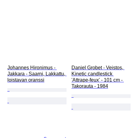
Johannes Hironimus - 
Daniel Grobet - Veistos, 
Jakkara - Saarni, Lakkattu, 
Kinetic candlestick 
loistavan oranssi
'Attrape-feux' - 101 cm - 
Takorauta - 1984