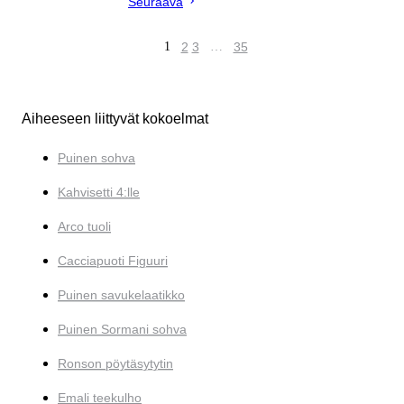
Seuraava
1
2
3
…
35
Aiheeseen liittyvät kokoelmat
Puinen sohva
Kahvisetti 4:lle
Arco tuoli
Cacciapuoti Figuuri
Puinen savukelaatikko
Puinen Sormani sohva
Ronson pöytäsytytin
Emali teekulho