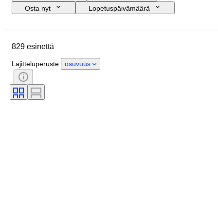
Osta nyt
Lopetuspäivämäärä
Budjetti
Sijainti
Koko
Mitat
Merkki
Esine
829 esinettä
Alkuperämaa
Materiaali
Kunto
Extrat
Ajanjakso
Lajitteluperuste
osuvuus
Aihe
Tyylisuuntaus
Tekniikka
Allekirjoitus
Painos
Väri
Rannekellon liike
Myyjä
Taiteilija
Tehoreservi
Soittokello
Aikakausi
Tekijä
Malli