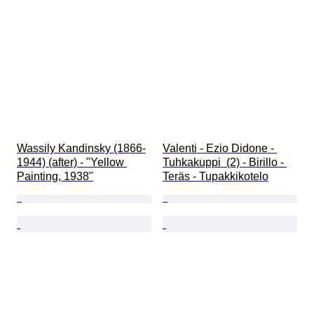
Wassily Kandinsky (1866-
Valenti - Ezio Didone - 
1944) (after) - "Yellow 
Tuhkakuppi  (2) - Birillo - 
Painting, 1938"
Teräs - Tupakkikotelo