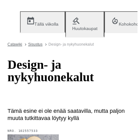
Tällä viikolla
Kohokohd
Huutokaupat
Catawiki
Sisustus
Design- ja nykyhuonekalut
Design- ja
nykyhuonekalut
Tämä esine ei ole enää saatavilla, mutta paljon
muuta tutkittavaa löytyy kyllä
NRO.
102557533