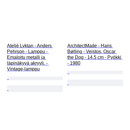
Ateljé Lyktan - Anders 
ArchitectMade - Hans 
Pehrson - Lamppu - 
Bølling - Veistos, Oscar 
Emaloitu metalli ja 
the Dog - 14.5 cm - Pyökki 
läpinäkyvä akryyli. - 
- 1980
Vintage-lamppu