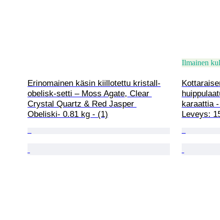
Ilmainen kul
Erinomainen käsin kiillotettu kristall-
Kottaraise
obelisk-setti – Moss Agate, Clear 
huippulaa
Crystal Quartz & Red Jasper 
karaattia 
Obeliski- 0.81 kg - (1)
Leveys: 15