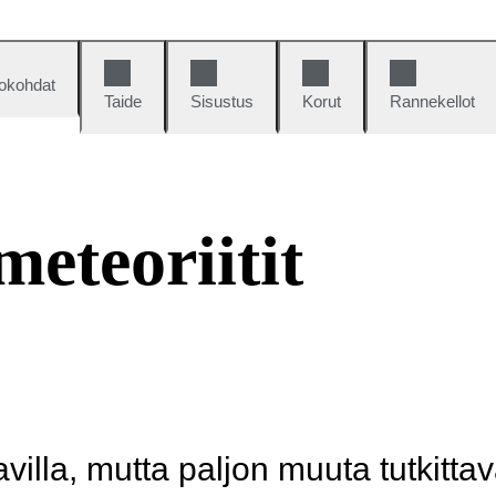
okohdat
Taide
Sisustus
Korut
Rannekellot
meteoriitit
illa, mutta paljon muuta tutkittav