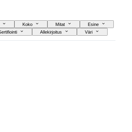
Koko
Mitat
Esine
Sertifiointi
Allekirjoitus
Väri
en / kopio
Esineen koko