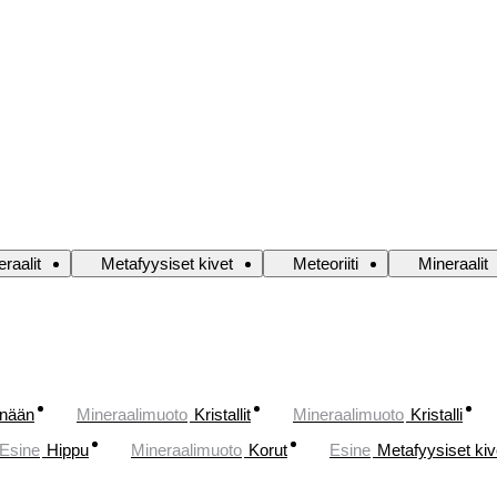
eraalit
Metafyysiset kivet
Meteoriiti
Mineraalit
änään
Mineraalimuoto
Kristallit
Mineraalimuoto
Kristalli
Esine
Hippu
Mineraalimuoto
Korut
Esine
Metafyysiset kiv