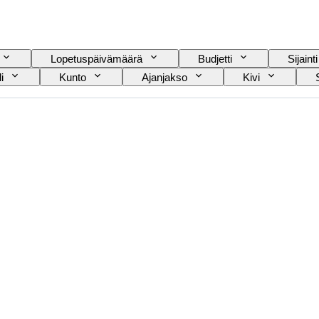
Lopetuspäivämäärä
Budjetti
Sijainti
i
Kunto
Ajanjakso
Kivi
Mineraalimuoto
Aikakausi
Alkuperäin
 laatu