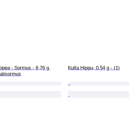
opea - Sormus - 6,76 g 
Kulta Hippu- 0.54 g - (1)
alisormus