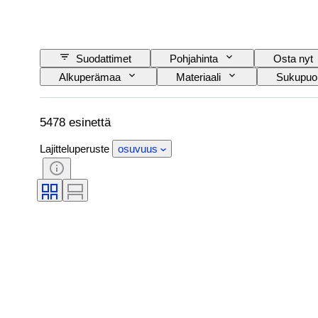
Suodattimet
Pohjahinta
Osta nyt
Alkuperämaa
Materiaali
Sukupuol
Leikkaus
Tarkka väri
Mineraali
Hoito
Helmen kiilto
Helmen pinnan
5478 esinettä
Lajitteluperuste
osuvuus