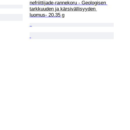
nefriittijade-rannekoru - Geologisen 
tarkkuuden ja kärsivällisyyden 
luomus- 20.35 g