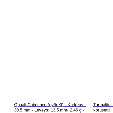
Opaali Cabochon (pyöreä) - Korkeus: 
Turmaliini
30.5 mm - Leveys: 13.5 mm- 2.46 g - 
korusetti