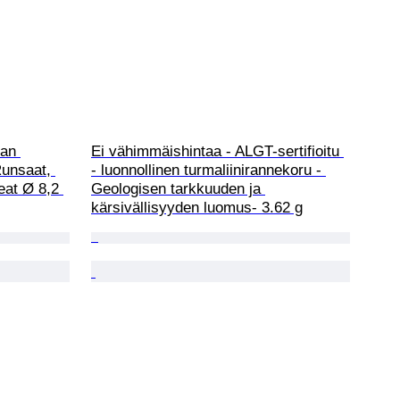
an 
Ei vähimmäishintaa - ALGT-sertifioitu 
unsaat, 
- luonnollinen turmaliinirannekoru - 
eat Ø 8,2 
Geologisen tarkkuuden ja 
kärsivällisyyden luomus- 3.62 g