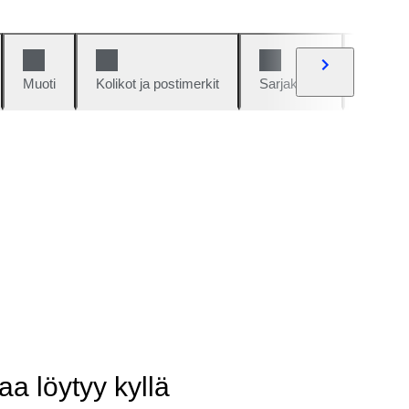
Muoti
Kolikot ja postimerkit
Sarjakuvat
Autot j
aa löytyy kyllä