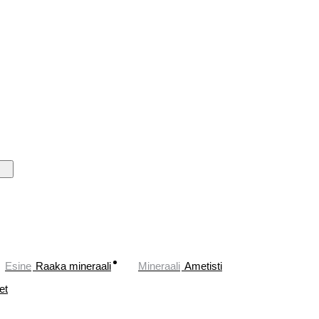
Esine
Raaka mineraali
Mineraali
Ametisti
et