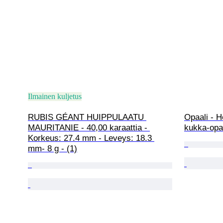
Ilmainen kuljetus
RUBIS GÉANT HUIPPULAATU 
Opaali - H
MAURITANIE - 40,00 karaattia - 
kukka-opa
Korkeus: 27.4 mm - Leveys: 18.3 
mm- 8 g - (1)