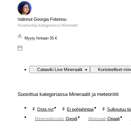
Valinnut Georgia Foteinou
Asiantuntija kategoriassa Mineraalit
Myyty hintaan
55 €
Catawiki Live Mineraalit
Koristeelliset min
Suosittua kategoriassa Mineraalit ja meteoriitit
Osta nyt
Ei pohjahintaa
Sulkeutuu t
Mineraalimuoto
Geodi
Mineraali
Opaali