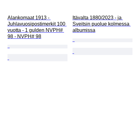
Alankomaat 1913 - 
Itävalta 1880/2023 - ja 
Juhlavuosipostimerkit 100 
Sveitsin puolue kolmessa 
vuotta - 1 gulden NVPH# 
albumissa
98 - NVPH# 98