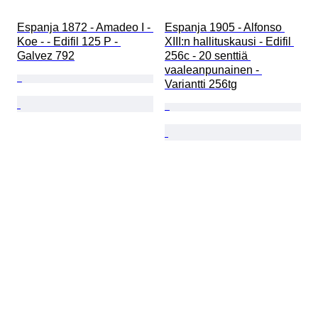
Espanja 1872 - Amadeo I - 
Espanja 1905 - Alfonso 
Koe - - Edifil 125 P - 
XIII:n hallituskausi - Edifil 
Galvez 792
256c - 20 senttiä 
vaaleanpunainen - 
Variantti 256tg