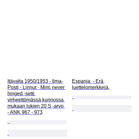
Itävalta 1950/1953 - Ilma-
Espanja  - Erä 
Posti - Linnut - Mint, never 
luettelomerkkejä.
hinged -setti 
virheettömässä kunnossa 
mukaan lukien 20 S -arvo 
- ANK 967 - 973