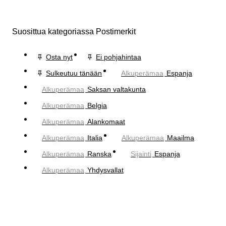
Suosittua kategoriassa Postimerkit
Osta nyt
Ei pohjahintaa
Sulkeutuu tänään
Alkuperämaa
Espanja
Alkuperämaa
Saksan valtakunta
Alkuperämaa
Belgia
Alkuperämaa
Alankomaat
Alkuperämaa
Italia
Alkuperämaa
Maailma
Alkuperämaa
Ranska
Sijainti
Espanja
Alkuperämaa
Yhdysvallat