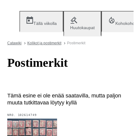
Tällä viikolla
Kohokohd
Huutokaupat
Catawiki
Kolikot ja postimerkit
Postimerkit
Postimerkit
Tämä esine ei ole enää saatavilla, mutta paljon
muuta tutkittavaa löytyy kyllä
NRO.
102614749