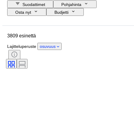
Suodattimet
Pohjahinta
Osta nyt
Budjetti
Lopetuspäivämäärä
Sijainti
Merkki
Esine
Alkuperämaa
3809 esinettä
Materiaali
Sukupuoli
Kunto
Ajanjakso
Sertifiointi
Aihe
Lajitteluperuste
osuvuus
Tyylisuuntaus
Tekniikka
Allekirjoitus
Painos
Kieli
Väri
Taiteilija
Attribuutio
Myyjä
Aikakausi