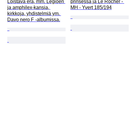
Loistava erä, mm. Legioen 
prinsessa ja Le Rocher - 
ja amphilex-kansia, 
MH - Yvert 185/194
kirkkoja, yhdistelmiä ym. 
Davo nero F -albumissa.