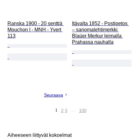
Ranska 1900 - 20 senttiä 
Itävalta 1852 - Postipetos 
Mouchon I - MNH - Yvert 
– sanomalehtimerkki 
113
Blaüer Merkur leimalla 
Prahassa nauhalla
Seuraava
1
2
3
…
100
Aiheeseen liittyvät kokoelmat