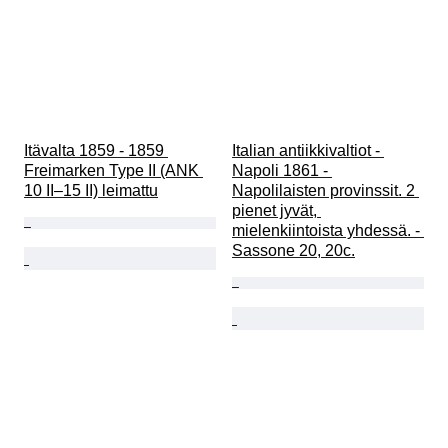
Itävalta 1859 - 1859 
Italian antiikkivaltiot - 
Freimarken Type II (ANK 
Napoli 1861 - 
10 II–15 II) leimattu
Napolilaisten provinssit. 2 
pienet jyvät, 
mielenkiintoista yhdessä. - 
Sassone 20, 20c.