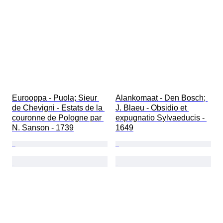
Eurooppa - Puola; Sieur 
Alankomaat - Den Bosch; 
de Chevigni - Estats de la 
J. Blaeu - Obsidio et 
couronne de Pologne par 
expugnatio Sylvaeducis - 
N. Sanson - 1739
1649