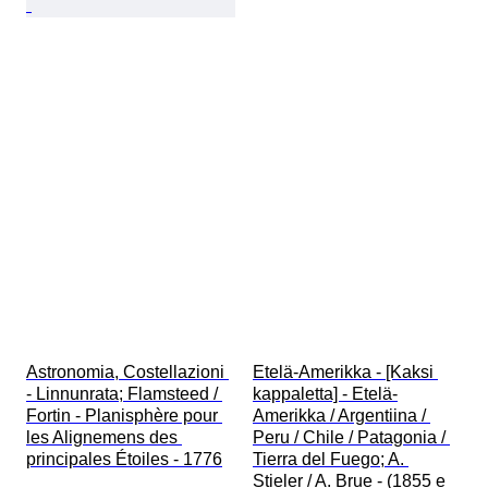
Astronomia, Costellazioni 
Etelä-Amerikka - [Kaksi 
- Linnunrata; Flamsteed / 
kappaletta] - Etelä-
Fortin - Planisphère pour 
Amerikka / Argentiina / 
les Alignemens des 
Peru / Chile / Patagonia / 
principales Étoiles - 1776
Tierra del Fuego; A. 
Stieler / A. Brue - (1855 e 