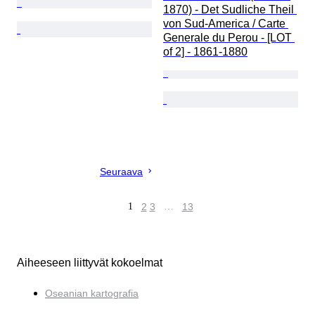
1870) - Det Sudliche Theil 
von Sud-America / Carte 
Generale du Perou - [LOT 
of 2] - 1861-1880
Seuraava
1
2
3
…
13
Aiheeseen liittyvät kokoelmat
Oseanian kartografia