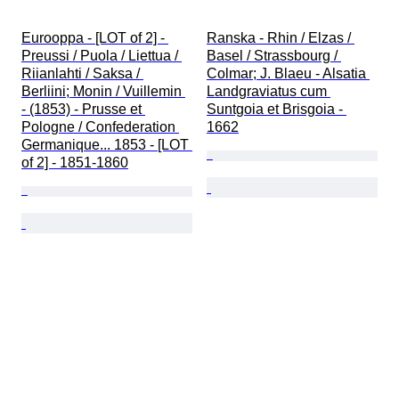
Eurooppa - [LOT of 2] - 
Ranska - Rhin / Elzas / 
Preussi / Puola / Liettua / 
Basel / Strassbourg / 
Riianlahti / Saksa / 
Colmar; J. Blaeu - Alsatia 
Berliini; Monin / Vuillemin 
Landgraviatus cum 
- (1853) - Prusse et 
Suntgoia et Brisgoia - 
Pologne / Confederation 
1662
Germanique... 1853 - [LOT 
of 2] - 1851-1860