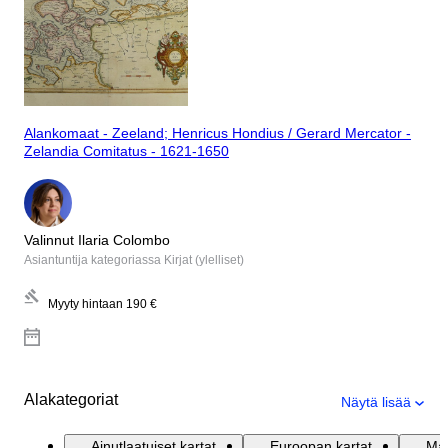
Alankomaat - Zeeland; Henricus Hondius / Gerard Mercator -
Zelandia Comitatus - 1621-1650
Valinnut Ilaria Colombo
Asiantuntija kategoriassa Kirjat (ylelliset)
Myyty hintaan
190 €
Alakategoriat
Näytä lisää
Ainutlaatuiset kartat
Euroopan kartat
Maa