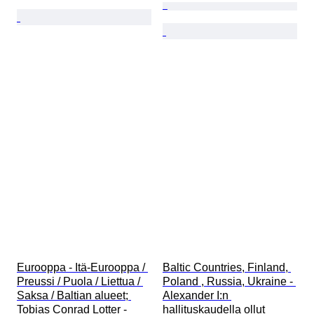
Eurooppa - Itä-Eurooppa / 
Baltic Countries, Finland, 
Preussi / Puola / Liettua / 
Poland , Russia, Ukraine - 
Saksa / Baltian alueet; 
Alexander I:n 
Tobias Conrad Lotter - 
hallituskaudella ollut 