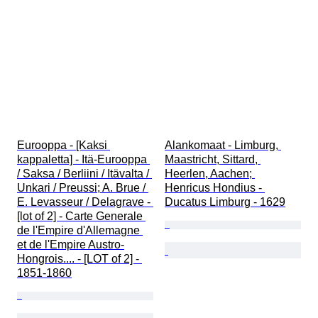
Eurooppa - [Kaksi 
Alankomaat - Limburg, 
kappaletta] - Itä-Eurooppa 
Maastricht, Sittard, 
/ Saksa / Berliini / Itävalta / 
Heerlen, Aachen; 
Unkari / Preussi; A. Brue / 
Henricus Hondius - 
E. Levasseur / Delagrave - 
Ducatus Limburg - 1629
[lot of 2] - Carte Generale 
de l'Empire d'Allemagne 
et de l'Empire Austro-
Hongrois.... - [LOT of 2] - 
1851-1860