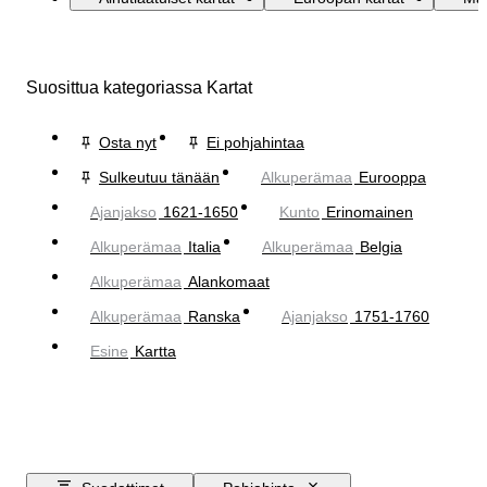
Suosittua kategoriassa Kartat
Osta nyt
Ei pohjahintaa
Sulkeutuu tänään
Alkuperämaa
Eurooppa
Ajanjakso
1621-1650
Kunto
Erinomainen
Alkuperämaa
Italia
Alkuperämaa
Belgia
Alkuperämaa
Alankomaat
Alkuperämaa
Ranska
Ajanjakso
1751-1760
Esine
Kartta