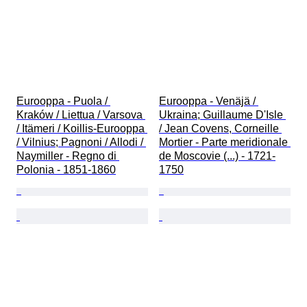
Eurooppa - Puola / 
Eurooppa - Venäjä / 
Kraków / Liettua / Varsova 
Ukraina; Guillaume D'Isle 
/ Itämeri / Koillis-Eurooppa 
/ Jean Covens, Corneille 
/ Vilnius; Pagnoni / Allodi / 
Mortier - Parte meridionale 
Naymiller - Regno di 
de Moscovie (...) - 1721-
Polonia - 1851-1860
1750