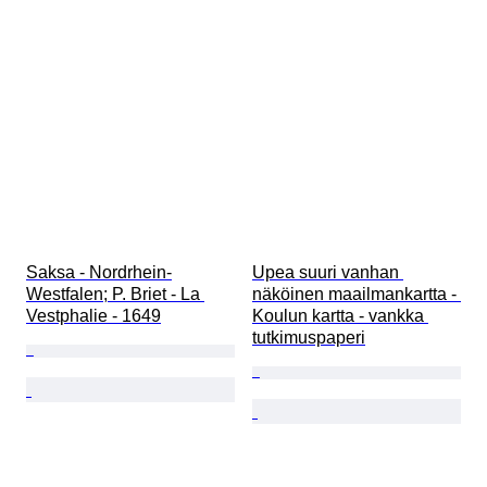
Saksa - Nordrhein-
Upea suuri vanhan 
Westfalen; P. Briet - La 
näköinen maailmankartta - 
Vestphalie - 1649
Koulun kartta - vankka 
tutkimuspaperi