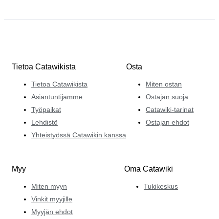
Tietoa Catawikista
Osta
Tietoa Catawikista
Miten ostan
Asiantuntijamme
Ostajan suoja
Työpaikat
Catawiki-tarinat
Lehdistö
Ostajan ehdot
Yhteistyössä Catawikin kanssa
Myy
Oma Catawiki
Miten myyn
Tukikeskus
Vinkit myyjille
Myyjän ehdot