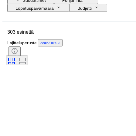
Suodattimet
Pohjahinta
Lopetuspäivämäärä
Budjetti
Sijainti
Koko
Mitat
Esine
Alkuperämaa
303 esinettä
Materiaali
Kunto
Ajanjakso
Aihe
Tekniikka
Allekirjoitus
Lajitteluperuste
osuvuus
Sidonta
Painos
Kieli
Väri
Alkuperäinen / kopio
Myyjä
Aikakausi