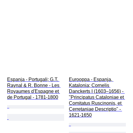
Espanja - Portugali; G.T. 
Eurooppa - Espanja, 
Raynal & R. Bonne - Les 
Katalonia; Cornelis 
Royaumes d'Espagne et 
Danckerts I (1603–1656) - 
de Portugal - 1781-1800
"Principatus Cataloniae et 
Comitatus Ruscinonis, et 
Cerretaniae Descriptio" - 
1621-1650