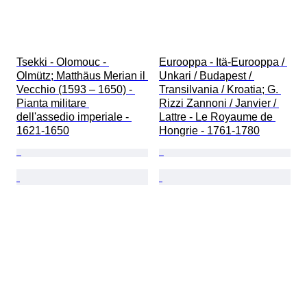
Tsekki - Olomouc - 
Eurooppa - Itä-Eurooppa / 
Olmütz; Matthäus Merian il 
Unkari / Budapest / 
Vecchio (1593 – 1650) - 
Transilvania / Kroatia; G. 
Pianta militare 
Rizzi Zannoni / Janvier / 
dell'assedio imperiale - 
Lattre - Le Royaume de 
1621-1650
Hongrie - 1761-1780