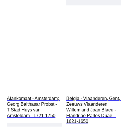
Alankomaat - Amsterdam; 
Belgia - Vlaanderen, Gent, 
Georg Balthasar Probst - 
Zeeuws Vlaanderen; 
T Stad Huys van 
Willem and Joan Blaeu - 
Amsteldam - 1721-1750
Flandriae Partes Duae - 
1621-1650