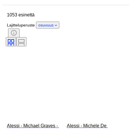
Merkki
Esine
Alkuperämaa
1053 esinettä
Materiaali
Kunto
Extrat
Ajanjakso
Aihe
Lajitteluperuste
osuvuus
Tyylisuuntaus
Tekniikka
Allekirjoitus
Painos
Väri
Rannekellon liike
Aikakausi
Myyjä
Taiteilija
Tehoreservi
Soittokello
Tekijä
Malli
Alessi - Michael Graves - 
Alessi - Michele De 