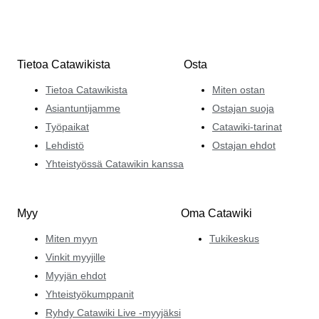
Tietoa Catawikista
Osta
Tietoa Catawikista
Miten ostan
Asiantuntijamme
Ostajan suoja
Työpaikat
Catawiki-tarinat
Lehdistö
Ostajan ehdot
Yhteistyössä Catawikin kanssa
Myy
Oma Catawiki
Miten myyn
Tukikeskus
Vinkit myyjille
Myyjän ehdot
Yhteistyökumppanit
Ryhdy Catawiki Live -myyjäksi