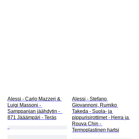
Alessi - Carlo Mazzeri & 
Alessi - Stefano 
Luigi Massoni - 
Giovannoni, Rumiko 
Samppanjan jäähdytin -  
Takeda - Suola- ja 
871 Jääämpäri - Teräs
pippurisirottimet - Herra ja 
Rouva Chin - 
Termoplastinen hartsi