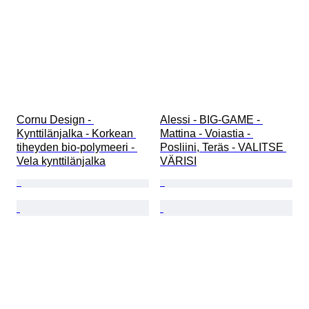
Cornu Design - 
Alessi - BIG-GAME - 
Kynttilänjalka - Korkean 
Mattina - Voiastia - 
tiheyden bio-polymeeri - 
Posliini, Teräs - VALITSE 
Vela kynttilänjalka
VÄRISI