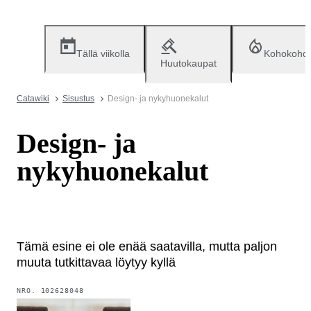
Tällä viikolla
Kohokohd
Huutokaupat
Catawiki
Sisustus
Design- ja nykyhuonekalut
Design- ja
nykyhuonekalut
Tämä esine ei ole enää saatavilla, mutta paljon
muuta tutkittavaa löytyy kyllä
NRO.
102628048