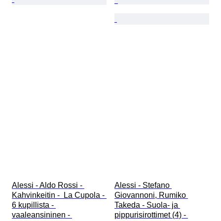
Alessi - Aldo Rossi - 
Alessi - Stefano 
Kahvinkeitin -  La Cupola - 
Giovannoni, Rumiko 
6 kupillista - 
Takeda - Suola- ja 
vaaleansininen - 
pippurisirottimet (4) - 