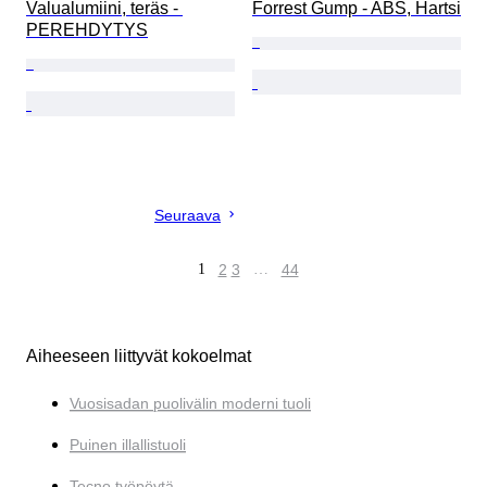
Valualumiini, teräs - 
Forrest Gump - ABS, Hartsi
PEREHDYTYS
Seuraava
1
2
3
…
44
Aiheeseen liittyvät kokoelmat
Vuosisadan puolivälin moderni tuoli
Puinen illallistuoli
Tecno työpöytä