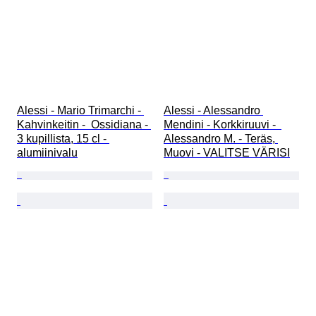
Alessi - Mario Trimarchi - 
Alessi - Alessandro 
Kahvinkeitin -  Ossidiana - 
Mendini - Korkkiruuvi -  
3 kupillista, 15 cl - 
Alessandro M. - Teräs, 
alumiinivalu
Muovi - VALITSE VÄRISI