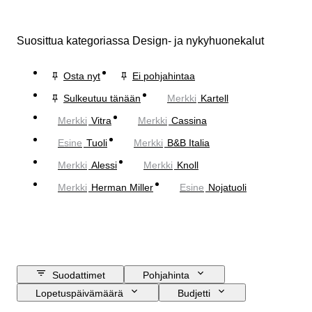
Suosittua kategoriassa Design- ja nykyhuonekalut
Osta nyt
Ei pohjahintaa
Sulkeutuu tänään
Merkki
Kartell
Merkki
Vitra
Merkki
Cassina
Esine
Tuoli
Merkki
B&B Italia
Merkki
Alessi
Merkki
Knoll
Merkki
Herman Miller
Esine
Nojatuoli
Suodattimet
Pohjahinta
Lopetuspäivämäärä
Budjetti
Sijainti
Koko
Mitat