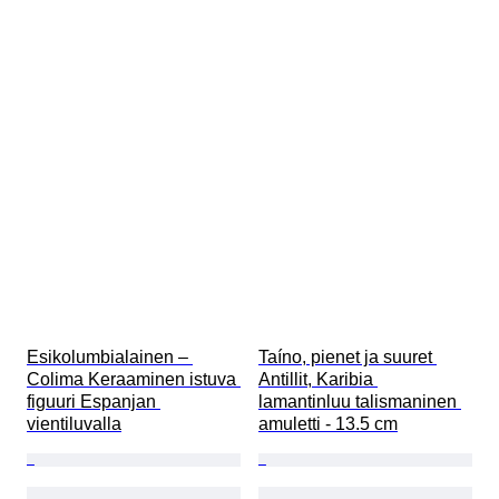
Esikolumbialainen – 
Taíno, pienet ja suuret 
Colima Keraaminen istuva 
Antillit, Karibia 
figuuri Espanjan 
lamantinluu talismaninen 
vientiluvalla
amuletti - 13.5 cm