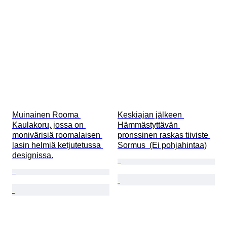
Muinainen Rooma 
Keskiajan jälkeen 
Kaulakoru, jossa on 
Hämmästyttävän 
monivärisiä roomalaisen 
pronssinen raskas tiiviste 
lasin helmiä ketjutetussa 
Sormus  (Ei pohjahintaa)
designissa.