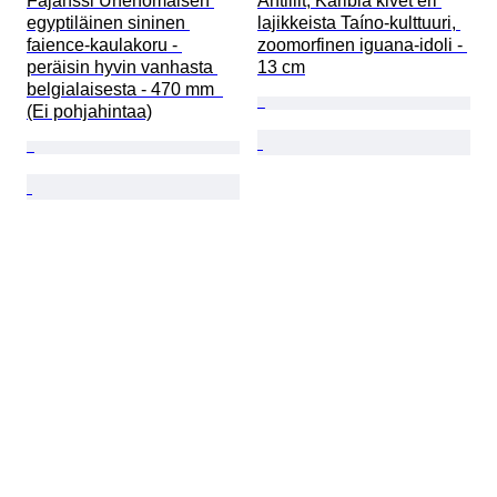
Fajanssi Unenomaisen 
Antillit, Karibia kivet eri 
egyptiläinen sininen 
lajikkeista Taíno-kulttuuri, 
faience-kaulakoru - 
zoomorfinen iguana-idoli - 
peräisin hyvin vanhasta 
13 cm
belgialaisesta - 470 mm  
(Ei pohjahintaa)