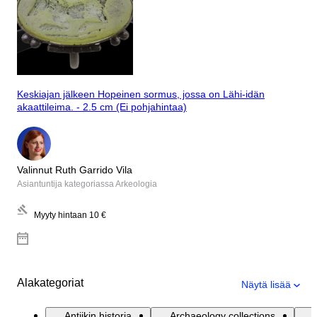
Keskiajan jälkeen Hopeinen sormus, jossa on Lähi-idän
akaattileima. - 2.5 cm (Ei pohjahintaa)
Valinnut Ruth Garrido Vila
Asiantuntija kategoriassa Arkeologia
Myyty hintaan
10 €
Alakategoriat
Näytä lisää
Antiikin historia
Archaeology collections