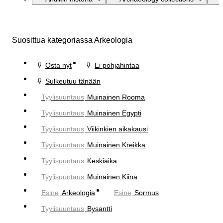
Suosittua kategoriassa Arkeologia
Osta nyt
Ei pohjahintaa
Sulkeutuu tänään
Tyylisuuntaus
Muinainen Rooma
Tyylisuuntaus
Muinainen Egypti
Tyylisuuntaus
Viikinkien aikakausi
Tyylisuuntaus
Muinainen Kreikka
Tyylisuuntaus
Keskiaika
Tyylisuuntaus
Muinainen Kiina
Esine
Arkeologia
Esine
Sormus
Tyylisuuntaus
Bysantti