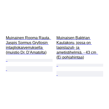
Muinainen Rooma Rauta, 
Muinaisen Baktrian 
Jaspis Sormus Gryllosin 
Kaulakoru, jossa on 
intagliokaiverruksella 
lapislazuli- ja 
(muistio Dr. D'Amatolta)
ametistihelmiä. - 43 cm  
(Ei pohjahintaa)