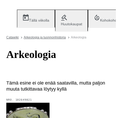
Tällä viikolla
Kohokohd
Huutokaupat
Catawiki
Arkeologia ja luonnonhistoria
Arkeologia
Arkeologia
Tämä esine ei ole enää saatavilla, mutta paljon
muuta tutkittavaa löytyy kyllä
NRO.
102649821