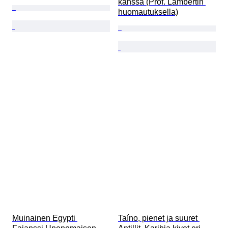
kanssa (Prof. Lambertin 
huomautuksella)
Muinainen Egypti 
Taíno, pienet ja suuret 