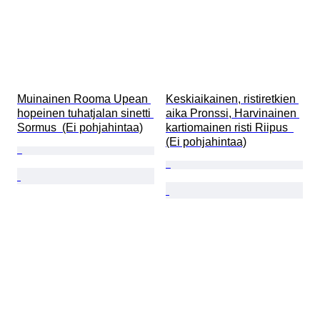
Muinainen Rooma Upean 
Keskiaikainen, ristiretkien 
hopeinen tuhatjalan sinetti 
aika Pronssi, Harvinainen 
Sormus  (Ei pohjahintaa)
kartiomainen risti Riipus  
(Ei pohjahintaa)