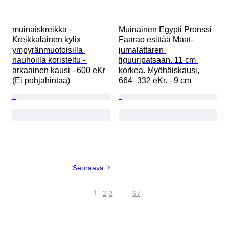
muinaiskreikka - 
Muinainen Egypti Pronssi 
Kreikkalainen kylix 
Faarao esittää Maat-
ympyränmuotoisilla 
jumalattaren 
nauhoilla koristeltu - 
figuuripatsaan. 11 cm 
arkaainen kausi - 600 eKr  
korkea. Myöhäiskausi, 
(Ei pohjahintaa)
664–332 eKr. - 9 cm
Seuraava
1
2
3
…
67