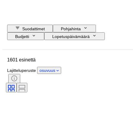
Suodattimet
Pohjahinta
Budjetti
Lopetuspäivämäärä
Sijainti
Koko
Mitat
Esine
Alkuperämaa
1601 esinettä
Materiaali
Sukupuoli
Kunto
Ajanjakso
Sertifiointi
Aihe
Lajitteluperuste
osuvuus
Tyylisuuntaus
Allekirjoitus
Väri
Valuutta
Taiteilija
Esineen koko
Kulttuuri
Arkeologiatyypit
Aikakausi
Alkuperäinen / kopio
Näytekappale
Provenanssi