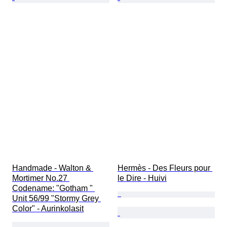
Handmade - Walton & 
Hermès - Des Fleurs pour 
Mortimer No.27 
le Dire - Huivi
Codename: "Gotham " 
Unit 56/99 "Stormy Grey 
Color" - Aurinkolasit