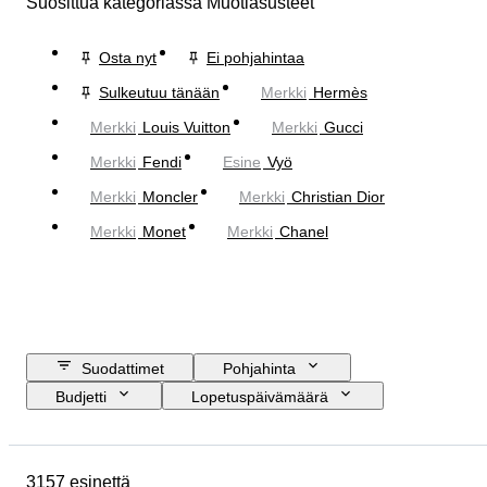
Suosittua kategoriassa Muotiasusteet
Osta nyt
Ei pohjahintaa
Sulkeutuu tänään
Merkki
Hermès
Merkki
Louis Vuitton
Merkki
Gucci
Merkki
Fendi
Esine
Vyö
Merkki
Moncler
Merkki
Christian Dior
Merkki
Monet
Merkki
Chanel
Suodattimet
Pohjahinta
Budjetti
Lopetuspäivämäärä
Sijainti
Mitat
Merkki
Esine
Alkuperämaa
3157 esinettä
Materiaali
Sukupuoli
Kunto