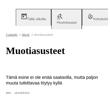
Tällä viikolla
Kohokohd
Huutokaupat
Catawiki
Muoti
Muotiasusteet
Muotiasusteet
Tämä esine ei ole enää saatavilla, mutta paljon
muuta tutkittavaa löytyy kyllä
NRO.
102689565