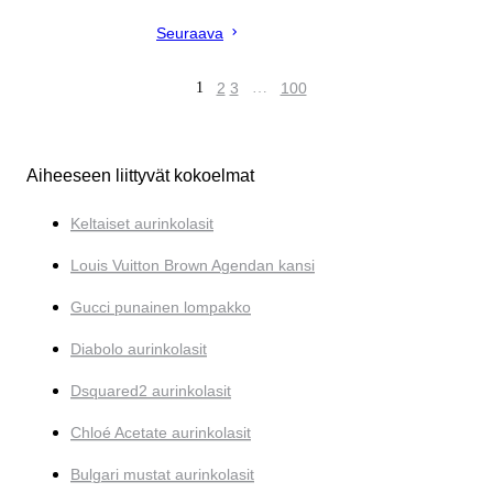
Seuraava
1
2
3
…
100
Aiheeseen liittyvät kokoelmat
Keltaiset aurinkolasit
Louis Vuitton Brown Agendan kansi
Gucci punainen lompakko
Diabolo aurinkolasit
Dsquared2 aurinkolasit
Chloé Acetate aurinkolasit
Bulgari mustat aurinkolasit