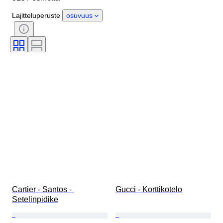
Ajanjakso
Kivi
Sertifiointi
Lajitteluperuste
osuvuus
Hienous
Tyylisuuntaus
Väri
Vaatekoko
Leikkaus
Esineen koko
Kuosi
Mukana asusteet
Timantin tyyppi
Size
Alkuperäinen / kopio
Aikakausi
Malli
Cartier - Santos - 
Gucci - Korttikotelo
Setelinpidike