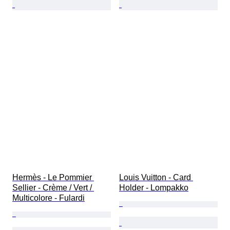
Hermès - Le Pommier 
Louis Vuitton - Card 
Sellier - Crème / Vert / 
Holder - Lompakko
Multicolore - Fulardi