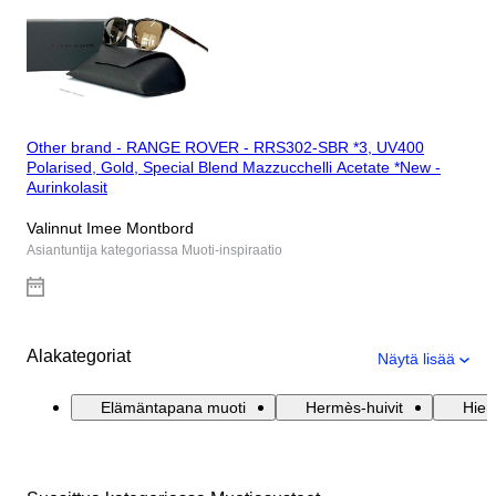
Other brand - RANGE ROVER - RRS302-SBR *3, UV400
Polarised, Gold, Special Blend Mazzucchelli Acetate *New -
Aurinkolasit
Valinnut Imee Montbord
Asiantuntija kategoriassa Muoti-inspiraatio
Alakategoriat
Näytä lisää
Elämäntapana muoti
Hermès-huivit
Hien