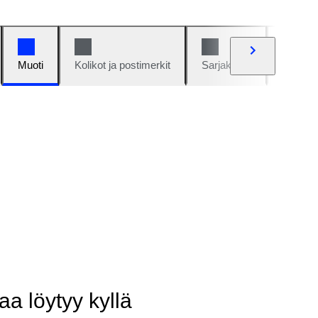
Muoti
Kolikot ja postimerkit
Sarjakuvat
Autot j
aa löytyy kyllä