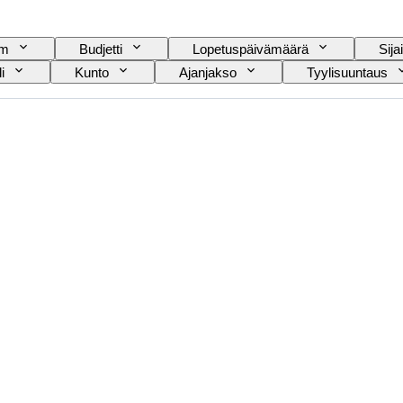
am
Budjetti
Lopetuspäivämäärä
Sijai
i
Kunto
Ajanjakso
Tyylisuuntaus
Paidan kauluksen koko
Mukana asusteet