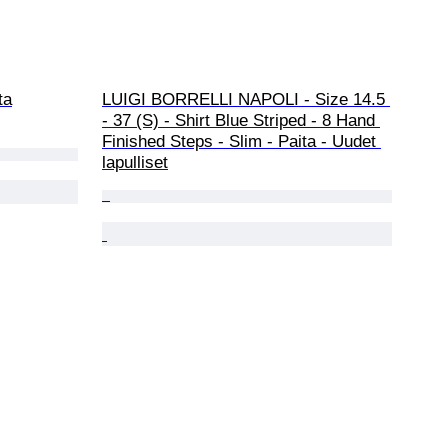
ta
LUIGI BORRELLI NAPOLI - Size 14.5 
- 37 (S) - Shirt Blue Striped - 8 Hand 
Finished Steps - Slim - Paita - Uudet 
lapulliset