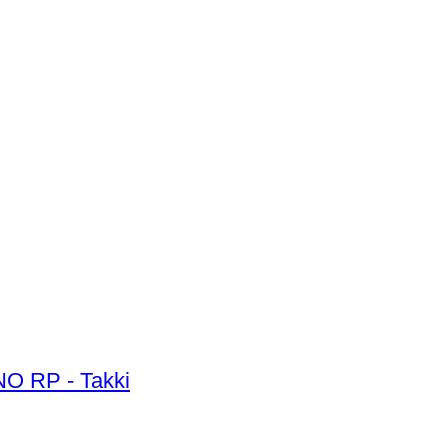
R Premium Collection Special Jacket Coat Spring collection Uomo - Tg. M - NO RP - Takki