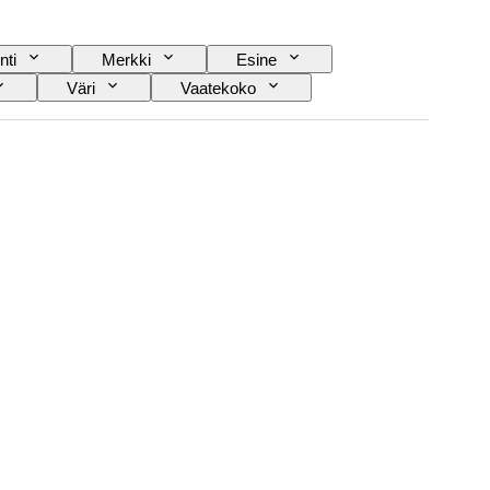
nti
Merkki
Esine
Väri
Vaatekoko
Kengänkoko