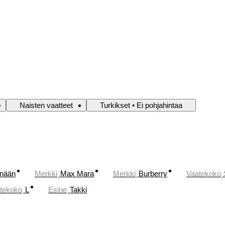
Naisten vaatteet
Turkikset • Ei pohjahintaa
änään
Merkki
Max Mara
Merkki
Burberry
Vaatekoko
tekoko
L
Esine
Takki