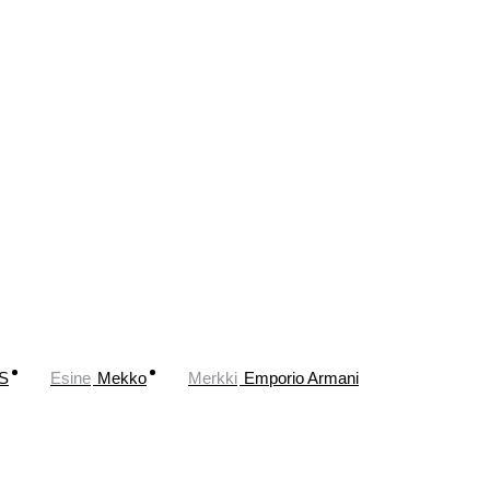
S
Esine
Mekko
Merkki
Emporio Armani