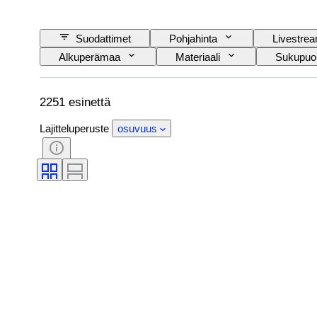
Suodattimet
Pohjahinta
Livestre
Alkuperämaa
Materiaali
Sukupuol
Esineen koko
Aikakausi
Kuosi
2251 esinettä
Lajitteluperuste
osuvuus