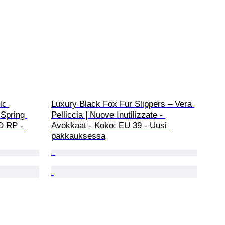
ic 
Luxury Black Fox Fur Slippers – Vera 
 Spring 
Pelliccia | Nuove Inutilizzate - 
O RP - 
Avokkaat - Koko: EU 39 - Uusi 
pakkauksessa