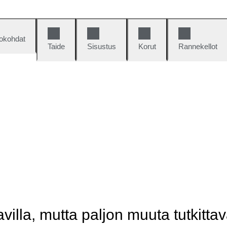
okohdat
Taide
Sisustus
Korut
Rannekellot
illa, mutta paljon muuta tutkittav