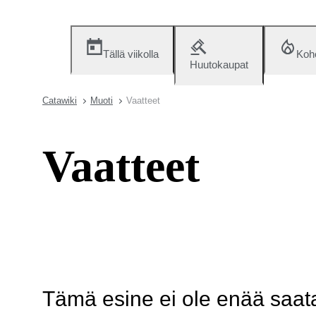
Tällä viikolla
Koh
Huutokaupat
Catawiki
Muoti
Vaatteet
Vaatteet
Tämä esine ei ole enää saatav