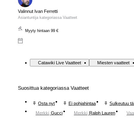
Valinnut Ivan Ferretti
Asiantuntija kategoriassa Vaatteet
Myyty hintaan
99 €
Catawiki Live Vaatteet
Miesten vaatteet
Suosittua kategoriassa Vaatteet
Osta nyt
Ei pohjahintaa
Sulkeutuu t
Merkki
Gucci
Merkki
Ralph Lauren
Vaa