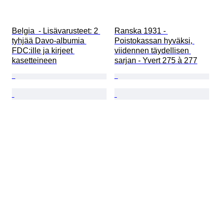
Belgia  - Lisävarusteet: 2 
Ranska 1931 - 
tyhjää Davo-albumia 
Poistokassan hyväksi, 
FDC:ille ja kirjeet 
viidennen täydellisen 
kasetteineen
sarjan - Yvert 275 à 277