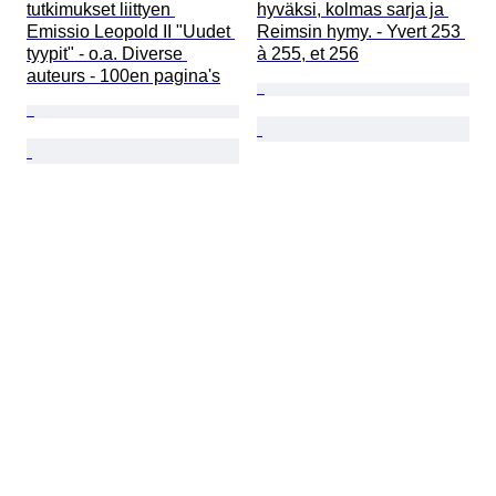
tutkimukset liittyen 
hyväksi, kolmas sarja ja 
Emissio Leopold II "Uudet 
Reimsin hymy. - Yvert 253 
tyypit" - o.a. Diverse 
à 255, et 256
auteurs - 100en pagina's