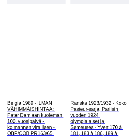
Belgia 1989 - ILMAN 
Ranska 1923/1932 - Koko 
VÄHIMMÄISHINTAA: 
Pasteur-sarja, Pariisin 
Pater Damiaan kuoleman 
vuoden 1924 
100. vuosipäivä - 
olympialaiset ja 
kolmannen virallisen - 
Semeuses - Yvert 170 à 
OBP/COB PR163/65 
181, 183 à 186, 189 à 