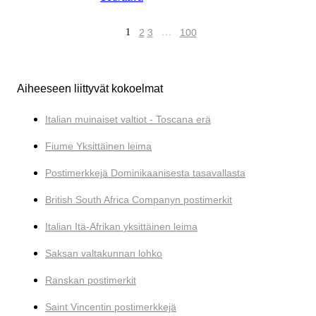
1
2
3
…
100
Aiheeseen liittyvät kokoelmat
Italian muinaiset valtiot - Toscana erä
Fiume Yksittäinen leima
Postimerkkejä Dominikaanisesta tasavallasta
British South Africa Companyn postimerkit
Italian Itä-Afrikan yksittäinen leima
Saksan valtakunnan lohko
Ranskan postimerkit
Saint Vincentin postimerkkejä