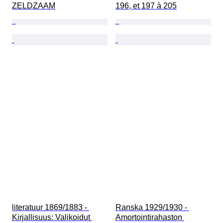
ZELDZAAM
196, et 197 à 205
literatuur 1869/1883 - 
Ranska 1929/1930 - 
Kirjallisuus: Valikoidut 
Amortointirahaston 