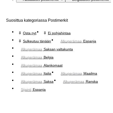
Suosittua kategoriassa Postimerkit
Osta nyt
Ei pohjahintaa
Sulkeutuu tänään
Alkuperämaa
Espanja
Alkuperämaa
Saksan valtakunta
Alkuperämaa
Belgia
Alkuperämaa
Alankomaat
Alkuperämaa
Italia
Alkuperämaa
Maailma
Alkuperämaa
Saksa
Alkuperämaa
Ranska
Sijainti
Espanja