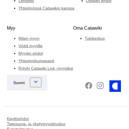
Lehdistö
Ostajan ehdot
Yhteistyössä Catawikin kanssa
Myy
Oma Catawiki
Miten myyn
Tukikeskus
Vinkit myyjille
Myyjän ehdot
Yhteistyökumppanit
Ryhdy Catawiki Live -myyjäksi
Käyttöehdot
Tietosuoja- ja yksityisyysilmoitus
Evästeilmoitus