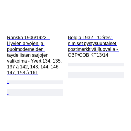
Ranska 1906/1922 - 
Belgia 1932 - ’Céres’-
Hyvien arvojen ja 
nimiset pystysuuntaiset 
puolmoderneiden 
postimerkit välijuovalla - 
täydellisten sarjojen 
OBP/COB KT13/14
valikoima - Yvert 134, 135, 
137 à 142, 143, 144, 146, 
147, 158 à 161