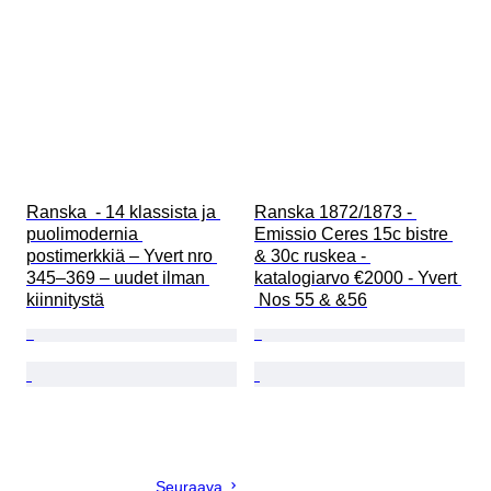
Ranska  - 14 klassista ja 
Ranska 1872/1873 - 
puolimodernia 
Emissio Ceres 15c bistre 
postimerkkiä – Yvert nro 
& 30c ruskea - 
345–369 – uudet ilman 
katalogiarvo €2000 - Yvert 
kiinnitystä
 Nos 55 & &56
Seuraava