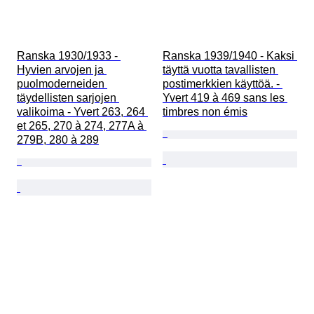
Ranska 1930/1933 - 
Ranska 1939/1940 - Kaksi 
Hyvien arvojen ja 
täyttä vuotta tavallisten 
puolmoderneiden 
postimerkkien käyttöä. - 
täydellisten sarjojen 
Yvert 419 à 469 sans les 
valikoima - Yvert 263, 264 
timbres non émis
et 265, 270 à 274, 277A à 
279B, 280 à 289