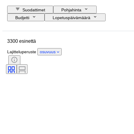
Suodattimet
Pohjahinta
Budjetti
Lopetuspäivämäärä
Sijainti
Merkki
Esine
Alkuperämaa
Materiaali
3300 esinettä
Sukupuoli
Kunto
Ajanjakso
Sertifiointi
Aihe
Lajitteluperuste
osuvuus
Tyylisuuntaus
Tekniikka
Allekirjoitus
Sidonta
Painos
Kieli
Väri
Myyjä
Attribuutio
Taiteilija
Aikakausi