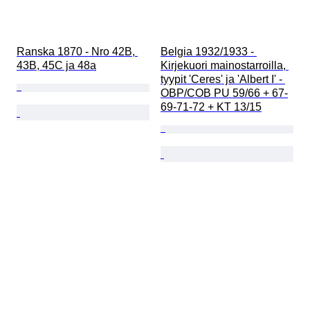
Ranska 1870 - Nro 42B, 
Belgia 1932/1933 - 
43B, 45C ja 48a
Kirjekuori mainostarroilla, 
tyypit 'Ceres' ja 'Albert I' - 
OBP/COB PU 59/66 + 67-
69-71-72 + KT 13/15