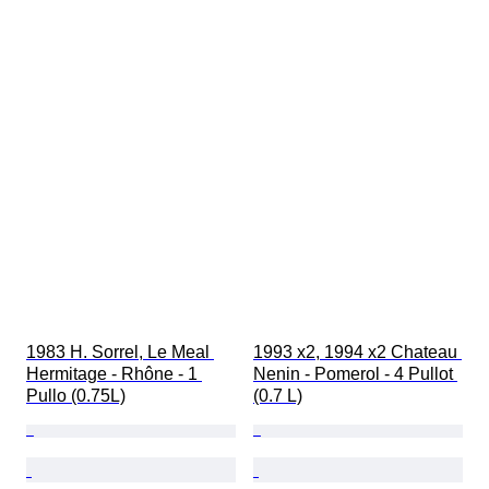
1983 H. Sorrel, Le Meal 
1993 x2, 1994 x2 Chateau 
Hermitage - Rhône - 1 
Nenin - Pomerol - 4 Pullot 
Pullo (0.75L)
(0.7 L)