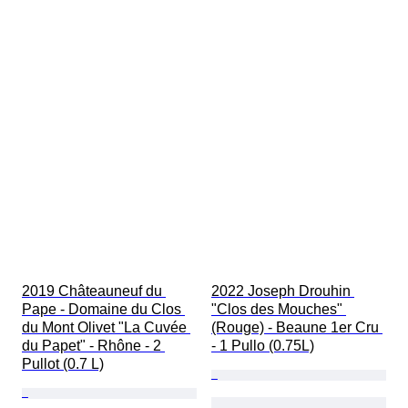
2019 Châteauneuf du 
2022 Joseph Drouhin 
Pape - Domaine du Clos 
"Clos des Mouches" 
du Mont Olivet "La Cuvée 
(Rouge) - Beaune 1er Cru 
du Papet" - Rhône - 2 
- 1 Pullo (0.75L)
Pullot (0.7 L)