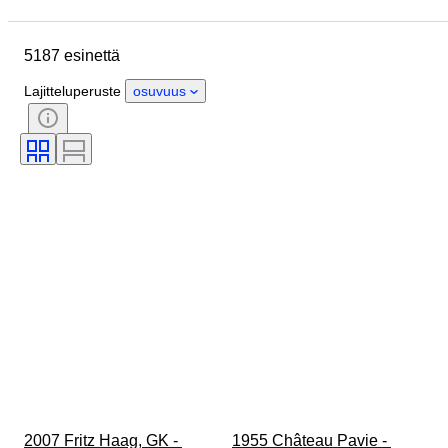
Sijainti
Merkki
Esine
Alkuperämaa
Pullon koko
5187 esinettä
Materiaali
Kunto
Extrat
Ajanjakso
Tyylisuuntaus
Lajitteluperuste
osuvuus
Väri
Viinialue
Viinin alkuperäluokitus/klassificaatio
Wine Fill Level
Viinin luokittelu
Rypälelajikkeet
Aikakausi
2007 Fritz Haag, GK - 
1955 Château Pavie - 