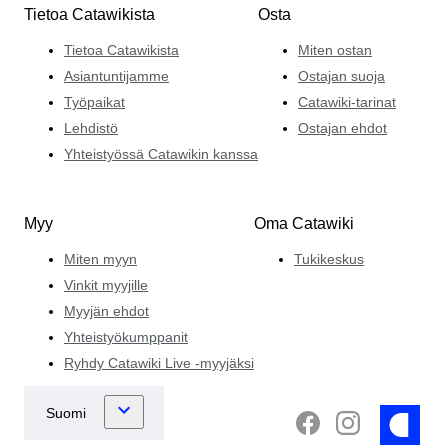
Tietoa Catawikista
Osta
Tietoa Catawikista
Miten ostan
Asiantuntijamme
Ostajan suoja
Työpaikat
Catawiki-tarinat
Lehdistö
Ostajan ehdot
Yhteistyössä Catawikin kanssa
Myy
Oma Catawiki
Miten myyn
Tukikeskus
Vinkit myyjille
Myyjän ehdot
Yhteistyökumppanit
Ryhdy Catawiki Live -myyjäksi