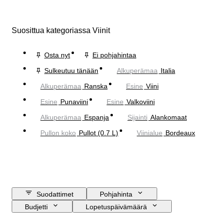
Suosittua kategoriassa Viinit
Osta nyt
Ei pohjahintaa
Sulkeutuu tänään
Alkuperämaa
Italia
Alkuperämaa
Ranska
Esine
Viini
Esine
Punaviini
Esine
Valkoviini
Alkuperämaa
Espanja
Sijainti
Alankomaat
Pullon koko
Pullot (0.7 L)
Viinialue
Bordeaux
Suodattimet
Pohjahinta
Budjetti
Lopetuspäivämäärä