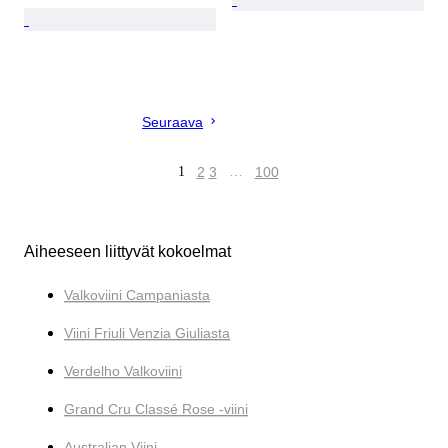
Seuraava
1
2
3
…
100
Aiheeseen liittyvät kokoelmat
Valkoviini Campaniasta
Viini Friuli Venzia Giuliasta
Verdelho Valkoviini
Grand Cru Classé Rose -viini
Australian Viini