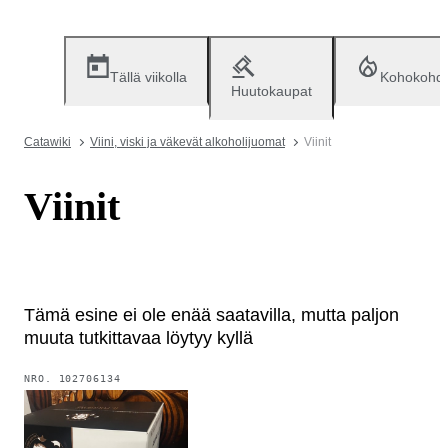
Tällä viikolla
Kohokohd
Huutokaupat
Catawiki
Viini, viski ja väkevät alkoholijuomat
Viinit
Viinit
Tämä esine ei ole enää saatavilla, mutta paljon
muuta tutkittavaa löytyy kyllä
NRO.
102706134