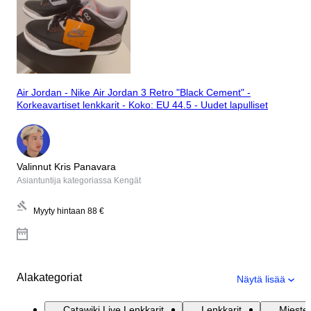
Air Jordan - Nike Air Jordan 3 Retro "Black Cement" -
Korkeavartiset lenkkarit - Koko: EU 44.5 - Uudet lapulliset
Valinnut Kris Panavara
Asiantuntija kategoriassa Kengät
Myyty hintaan
88 €
Alakategoriat
Näytä lisää
Catawiki Live Lenkkarit
Lenkkarit
Mieste