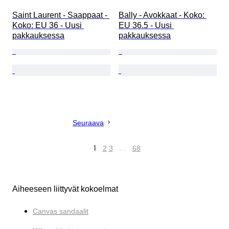
Saint Laurent - Saappaat - 
Bally - Avokkaat - Koko: 
Koko: EU 36 - Uusi 
EU 36.5 - Uusi 
pakkauksessa
pakkauksessa
Seuraava
1
2
3
…
68
Aiheeseen liittyvät kokoelmat
Canvas sandaalit