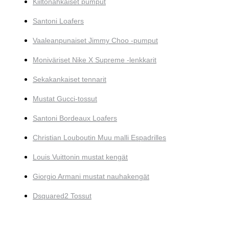
Kiiltonahkaiset pumput
Santoni Loafers
Vaaleanpunaiset Jimmy Choo -pumput
Moniväriset Nike X Supreme -lenkkarit
Sekakankaiset tennarit
Mustat Gucci-tossut
Santoni Bordeaux Loafers
Christian Louboutin Muu malli Espadrilles
Louis Vuittonin mustat kengät
Giorgio Armani mustat nauhakengät
Dsquared2 Tossut