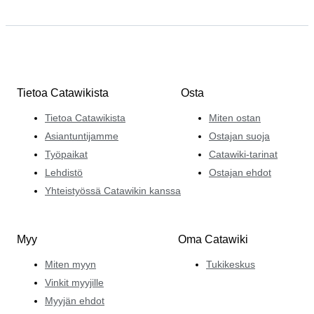
Tietoa Catawikista
Osta
Tietoa Catawikista
Miten ostan
Asiantuntijamme
Ostajan suoja
Työpaikat
Catawiki-tarinat
Lehdistö
Ostajan ehdot
Yhteistyössä Catawikin kanssa
Myy
Oma Catawiki
Miten myyn
Tukikeskus
Vinkit myyjille
Myyjän ehdot