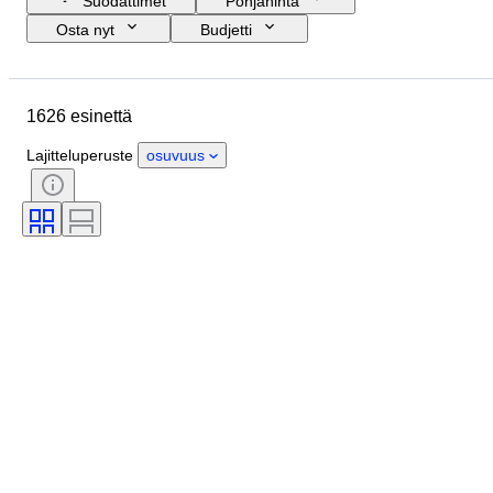
Suodattimet
Pohjahinta
Osta nyt
Budjetti
Lopetuspäivämäärä
Sijainti
Merkki
Kengänkoko
Esine
1626 esinettä
Alkuperämaa
Materiaali
Sukupuoli
Kunto
Lajitteluperuste
osuvuus
Allekirjoitus
Väri
Aikakausi
Mukana asusteet
Kuosi
Malli