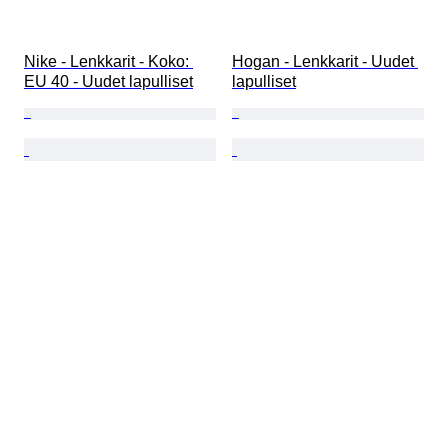
Nike - Lenkkarit - Koko: 
Hogan - Lenkkarit - Uudet 
EU 40 - Uudet lapulliset
lapulliset