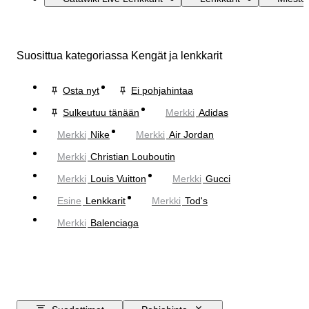
Suosittua kategoriassa Kengät ja lenkkarit
Osta nyt
Ei pohjahintaa
Sulkeutuu tänään
Merkki
Adidas
Merkki
Nike
Merkki
Air Jordan
Merkki
Christian Louboutin
Merkki
Louis Vuitton
Merkki
Gucci
Esine
Lenkkarit
Merkki
Tod's
Merkki
Balenciaga