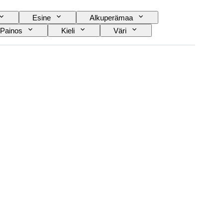
Esine
Alkuperämaa
Painos
Kieli
Väri
skoopin tyyppi
Videokameran tyyppi