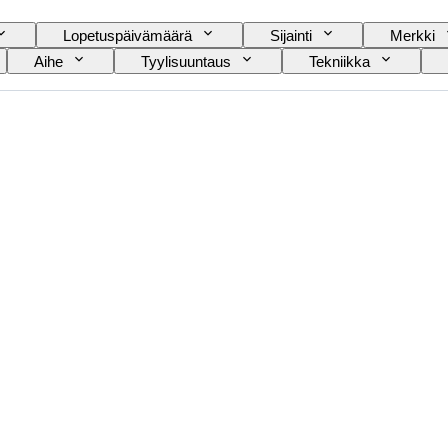
Lopetuspäivämäärä
Sijainti
Merkki
Aihe
Tyylisuuntaus
Tekniikka
Mikroskoopin tyyppi
Videonauhurin tyyppi
Tele
si
Filmilaji