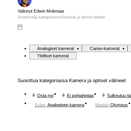
Valinnut Edwin Molenaar
Asiantuntija kategoriassa Kamerat ja optiset laitteet
Analogiset kamerat
Canon-kamerat
Ylelliset kamerat
Suosittua kategoriassa Kamera ja optiset välineet
Osta nyt
Ei pohjahintaa
Sulkeutuu t
Esine
Analoginen kamera
Merkki
Olympus