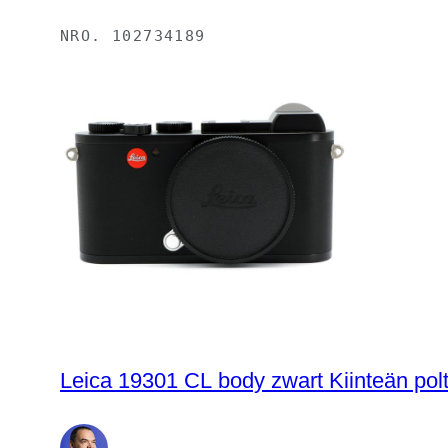
NRO.
102734189
Leica 19301 CL body zwart Kiinteän poltt