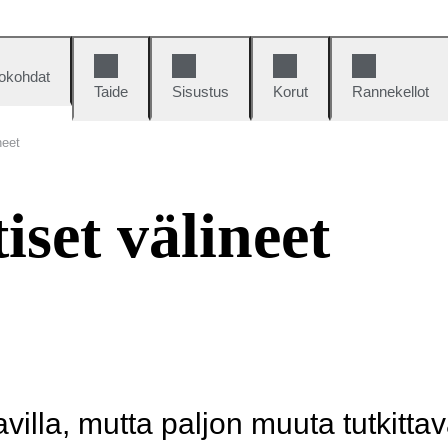
okohdat
Taide
Sisustus
Korut
Rannekellot
neet
set välineet
illa, mutta paljon muuta tutkittav