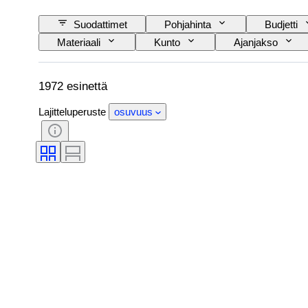
Suodattimet
Pohjahinta
Budjetti
Materiaali
Kunto
Ajanjakso
Objektiivin kiinnitys
Kiikarityyppi
Myyjä
Testattu ja toimiva
Aikakau
1972 esinettä
Lajitteluperuste
osuvuus