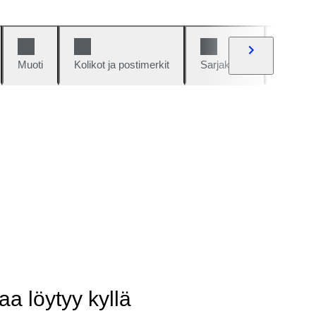
Muoti
Kolikot ja postimerkit
Sarjakuvat
Autot j
aa löytyy kyllä