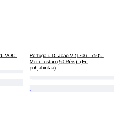
nd. VOC 
Portugali. D. João V (1706-1750). 
Meio Tostão (50 Réis)  (Ei 
pohjahintaa)