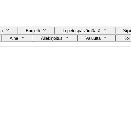
am
Budjetti
Lopetuspäivämäärä
Sijai
Aihe
Allekirjoitus
Valuutta
Koli