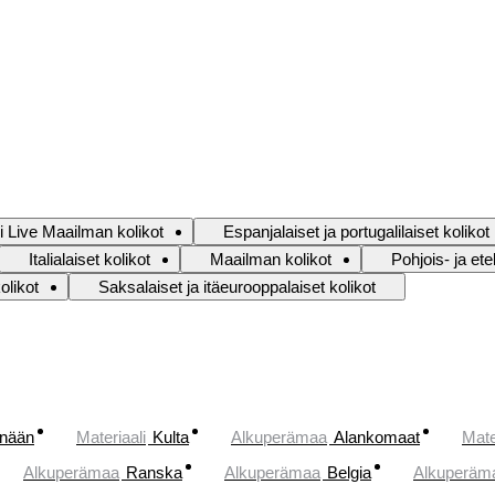
i Live Maailman kolikot
Espanjalaiset ja portugalilaiset kolikot
Italialaiset kolikot
Maailman kolikot
Pohjois- ja ete
likot
Saksalaiset ja itäeurooppalaiset kolikot
änään
Materiaali
Kulta
Alkuperämaa
Alankomaat
Mate
Alkuperämaa
Ranska
Alkuperämaa
Belgia
Alkuperäm