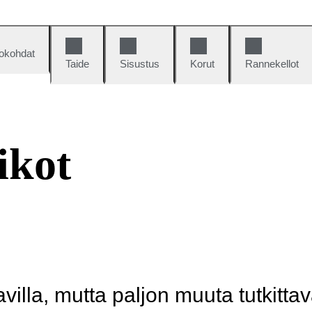
okohdat
Taide
Sisustus
Korut
Rannekellot
ikot
illa, mutta paljon muuta tutkittav