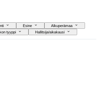
nti
Esine
Alkuperämaa
kon tyyppi
Hallitsija/aikakausi