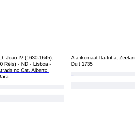
 D. João IV (1630-1645). 
Alankomaat Itä-Intia, Zeela
0 Réis) - ND - Lisboa - 
Duit 1735
trada no Cat. Alberto 
Rara