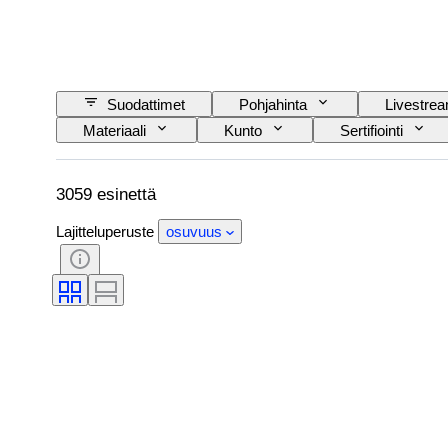
Suodattimet
Pohjahinta
Livestre
Materiaali
Kunto
Sertifiointi
Aikakausi
Taiteilija
3059 esinettä
Lajitteluperuste
osuvuus