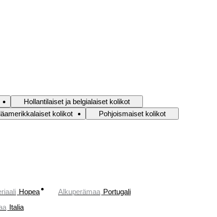
Hollantilaiset ja belgialaiset kolikot
läamerikkalaiset kolikot
Pohjoismaiset kolikot
riaali
Hopea
Alkuperämaa
Portugali
aa
Italia