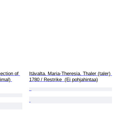
ection of 
Itävalta. Maria-Theresia. Thaler (taler) 
imal) 
1780 / Restrike  (Ei pohjahintaa)