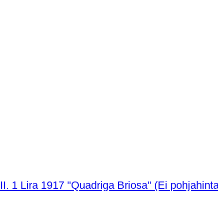
Italia, kuningaskunta Vittorio Emanuele III. 1 Lira 1917 "Quadriga Briosa" (Ei