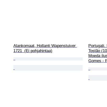
Alankomaat, Hollanti Wapenstuiver 
Portugali.
1721  (Ei pohjahintaa)
Tostão (10
Moeda ilus
Gomes - 