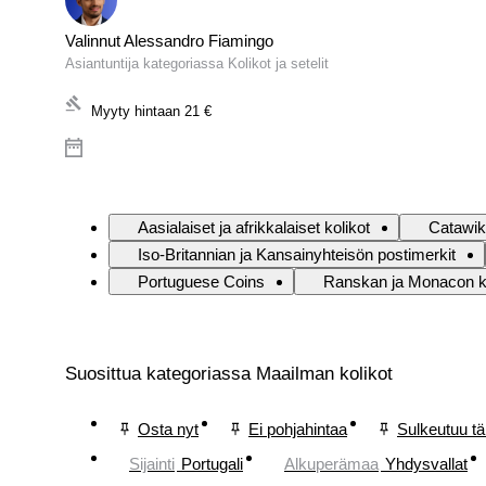
Valinnut Alessandro Fiamingo
Asiantuntija kategoriassa Kolikot ja setelit
Myyty hintaan
21 €
Aasialaiset ja afrikkalaiset kolikot
Catawik
Iso-Britannian ja Kansainyhteisön postimerkit
Portuguese Coins
Ranskan ja Monacon ko
Suosittua kategoriassa Maailman kolikot
Osta nyt
Ei pohjahintaa
Sulkeutuu t
Sijainti
Portugali
Alkuperämaa
Yhdysvallat