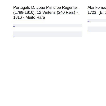
Portugali. D. João Príncipe Regente 
Alankomaa
(1799-1816). 12 Vinténs (240 Reis) - 
1723  (Ei 
1816 - Muito Rara