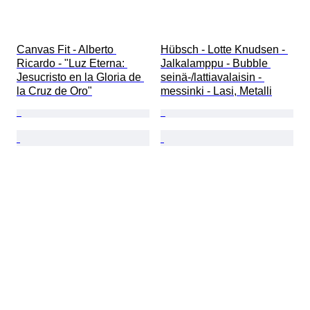
Canvas Fit - Alberto 
Hübsch - Lotte Knudsen - 
Ricardo - "Luz Eterna: 
Jalkalamppu - Bubble 
Jesucristo en la Gloria de 
seinä-/lattiavalaisin - 
la Cruz de Oro"
messinki - Lasi, Metalli