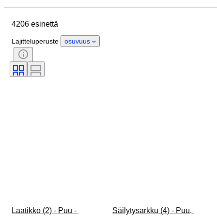
Mitat
Merkki
Esine
4206 esinettä
Alkuperämaa
Materiaali
Sukupuoli
Kunto
Ajanjakso
Lajitteluperuste
osuvuus
Sertifiointi
Tyylisuuntaus
Tekniikka
Allekirjoitus
Painos
Väri
Rannekellon liike
Kasvutyyli
Alkuperäinen / kopio
Myyjä
Tehoreservi
Hoito
Aikakausi
Näytekappale
Laatikko (2) - Puu - 
Säilytysarkku (4) - Puu, 