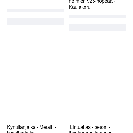
helmien 925-hopeaa - 
Kaulakoru
Kynttilänjalka - Metalli - 
 Lintuallas - betoni - 