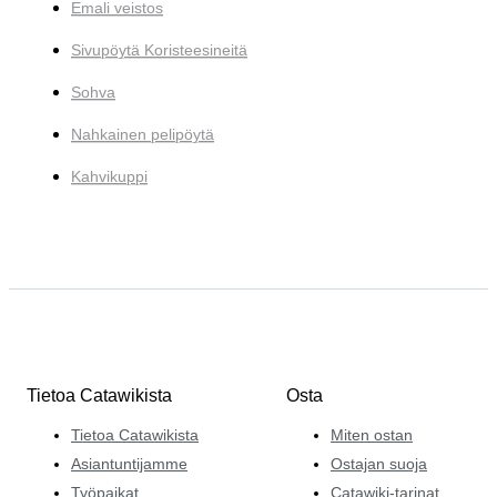
Emali veistos
Sivupöytä Koristeesineitä
Sohva
Nahkainen pelipöytä
Kahvikuppi
Tietoa Catawikista
Osta
Tietoa Catawikista
Miten ostan
Asiantuntijamme
Ostajan suoja
Työpaikat
Catawiki-tarinat