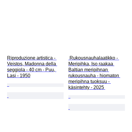
Riproduzione artistica - 
 Rukousnauhalaatikko - 
Veistos, Madonna della 
Meripihka, Iso raakaa 
seggiola - 40 cm - Puu, 
Baltian meripihnan 
Lasi - 1950
rukousnauha - hiomaton 
meripihna tuoksuu - 
käsintehty - 2025 