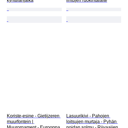
kynttilänjalka
lintujen ruokintalaite
Koriste-esine - Gietijzeren 
Lasuurikivi - Pahojen 
muurfontein | 
loitsujen murtaja - Pyhän 
Muurornament - Eurooppa
noidan solmu - Riivaajien 