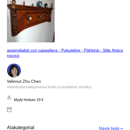
appendiabiti con cappeliera - Pukuteline - Pähkinä - Stile Antico
rococò
Valinnut Zhu Chen
Asiantuntija kategoriassa Kodin ja puutarhan sisustus
Myyty hintaan
29 €
Alakategoriat
Näytä lisää