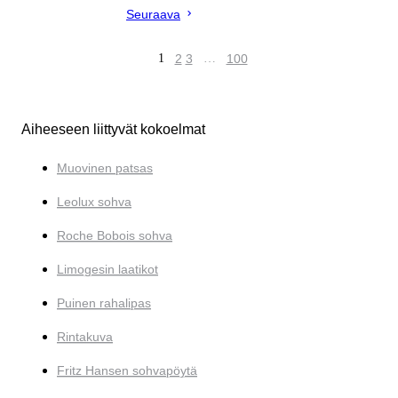
Seuraava
1
2
3
…
100
Aiheeseen liittyvät kokoelmat
Muovinen patsas
Leolux sohva
Roche Bobois sohva
Limogesin laatikot
Puinen rahalipas
Rintakuva
Fritz Hansen sohvapöytä