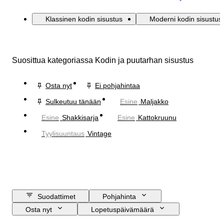
Klassinen kodin sisustus
Moderni kodin sisustus
Suosittua kategoriassa Kodin ja puutarhan sisustus
Osta nyt
Ei pohjahintaa
Sulkeutuu tänään
Esine
Maljakko
Esine
Shakkisarja
Esine
Kattokruunu
Tyylisuuntaus
Vintage
Suodattimet
Pohjahinta
Osta nyt
Lopetuspäivämäärä
Budjetti
Sijainti
Koko