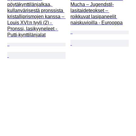
pöytäkynttilänjalkaa, 
Mucha – Jugendstil-
kullanvärisestä pronssista 
lasitaideteokset – 
kristalliprismojen kanssa – 
roikkuvat lasipaneelit 
Louis XVI:n tyyli (2) - 
naiskuvioilla - Eurooppa
Pronssi, lasikyyneleet - 
Putti-kynttilänjalat