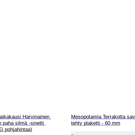
 aikakausi Harvinainen 
Mesopotamia Terrakotta sav
 paha silmä -sinetti 
tehty plaketti - 60 mm
i pohjahintaa)