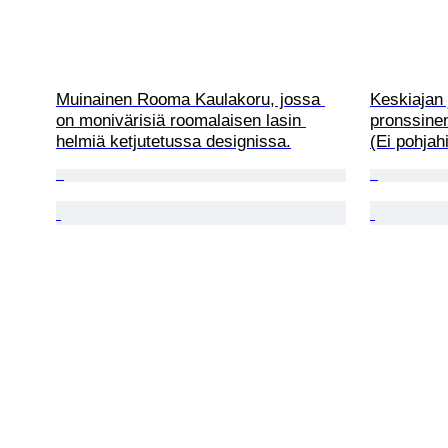
Muinainen Rooma Kaulakoru, jossa 
Keskiajan
on monivärisiä roomalaisen lasin 
pronssinen
helmiä ketjutetussa designissa.
(Ei pohjah