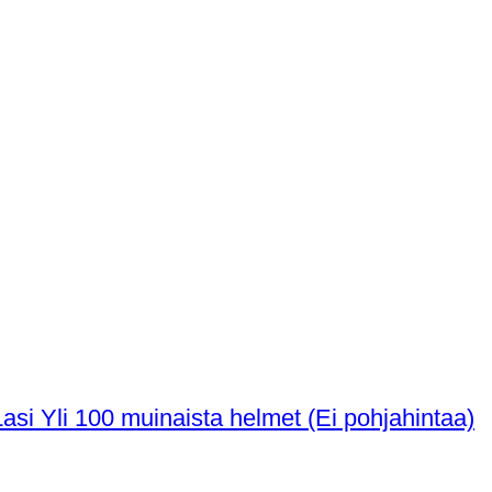
Muinaisen egyptiläisen → roomalainen Lasi Yli 100 muinaista helmet (Ei pohjahintaa)