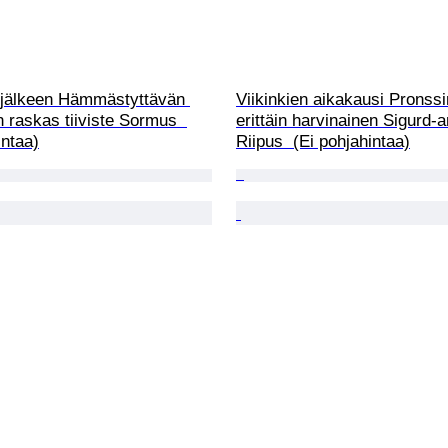
 jälkeen Hämmästyttävän 
Viikinkien aikakausi Pronssi
 raskas tiiviste Sormus  
erittäin harvinainen Sigurd-a
intaa)
Riipus  (Ei pohjahintaa)