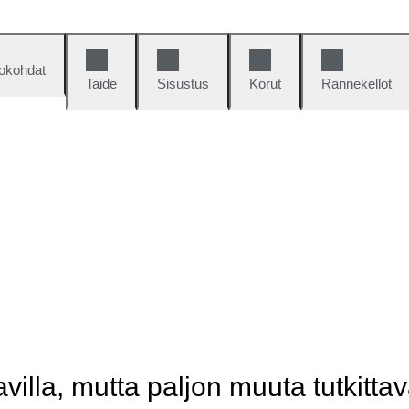
okohdat
Taide
Sisustus
Korut
Rannekellot
illa, mutta paljon muuta tutkittav