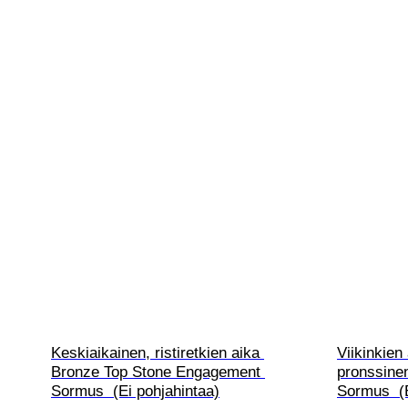
Keskiaikainen, ristiretkien aika 
Viikinkien
Bronze Top Stone Engagement 
pronssinen
Sormus  (Ei pohjahintaa)
Sormus  (E