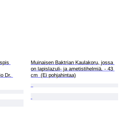
spis 
Muinaisen Baktrian Kaulakoru, jossa 
on lapislazuli- ja ametistihelmiä. - 43 
io Dr. 
cm  (Ei pohjahintaa)