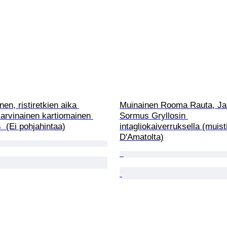
en, ristiretkien aika 
Muinainen Rooma Rauta, Ja
arvinainen kartiomainen 
Sormus Gryllosin 
s  (Ei pohjahintaa)
intagliokaiverruksella (muist
D'Amatolta)