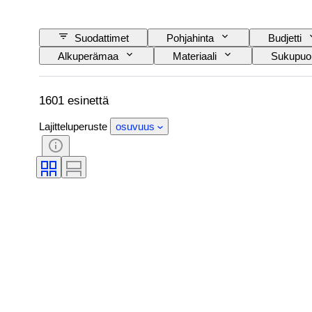
Suodattimet
Pohjahinta
Budjetti
Alkuperämaa
Materiaali
Sukupuol
Allekirjoitus
Väri
Valuutta
Alkuperäinen / kopio
Näytekappale
1601 esinettä
Lajitteluperuste
osuvuus