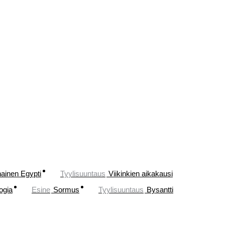
ainen Egypti
Tyylisuuntaus
Viikinkien aikakausi
ogia
Esine
Sormus
Tyylisuuntaus
Bysantti