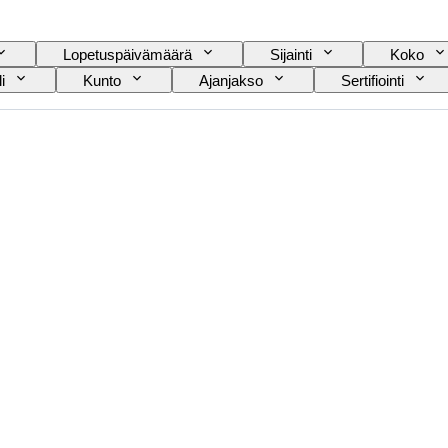
Lopetuspäivämäärä
Sijainti
Koko
i
Kunto
Ajanjakso
Sertifiointi
Taiteilija
Esineen koko
Kulttuuri
Provenanssi