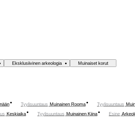
Eksklusiivinen arkeologia
Muinaiset korut
änään
Tyylisuuntaus
Muinainen Rooma
Tyylisuuntaus
Muin
aus
Keskiaika
Tyylisuuntaus
Muinainen Kiina
Esine
Arkeol