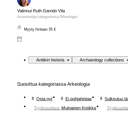
Valinnut Ruth Garrido Vila
Asiantuntija kategoriassa Arkeologia
Myyty hintaan
35 €
Antiikin historia
Archaeology collections
Suosittua kategoriassa Arkeologia
Osta nyt
Ei pohjahintaa
Sulkeutuu t
Tyylisuuntaus
Muinainen Kreikka
Tyylisuunt