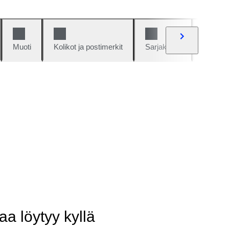
Muoti
Kolikot ja postimerkit
Sarjakuvat
Autot j
aa löytyy kyllä