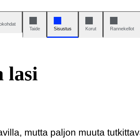
okohdat
Taide
Sisustus
Korut
Rannekellot
 lasi
illa, mutta paljon muuta tutkittav