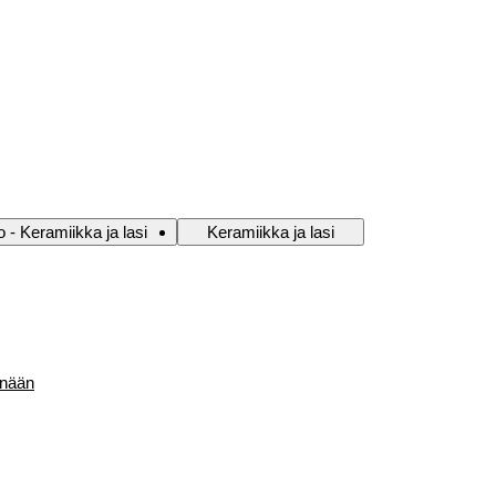
 - Keramiikka ja lasi
Keramiikka ja lasi
änään