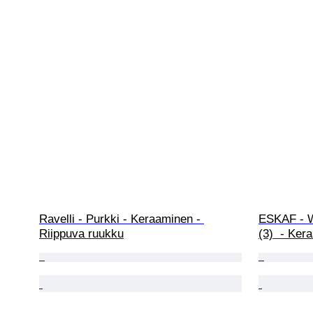
Ravelli - Purkki - Keraaminen - 
ESKAF - W
Riippuva ruukku
(3)  - Ker