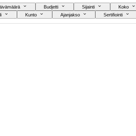
äivämäärä
Budjetti
Sijainti
Koko
i
Kunto
Ajanjakso
Sertifiointi
Aikakausi
Sisustus
Taiteilija