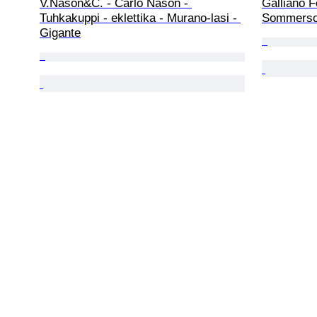
V.Nason&C. - Carlo Nason - 
Galliano Fe
Tuhkakuppi - eklettika - Murano-lasi - 
Sommerso 
Gigante