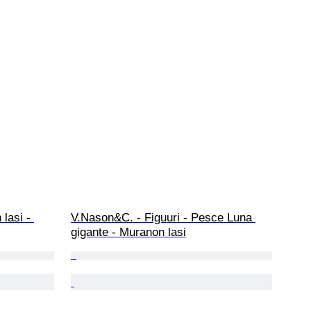
lasi - 
V.Nason&C. - Figuuri - Pesce Luna 
gigante - Muranon lasi