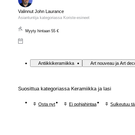
Valinnut John Laurance
Asiantuntija kategoriassa Koriste-esineet
Myyty hintaan
55 €
Antiikkikeramiikka
Art nouveau ja Art deco
Suosittua kategoriassa Keramiikka ja lasi
Osta nyt
Ei pohjahintaa
Sulkeutuu t