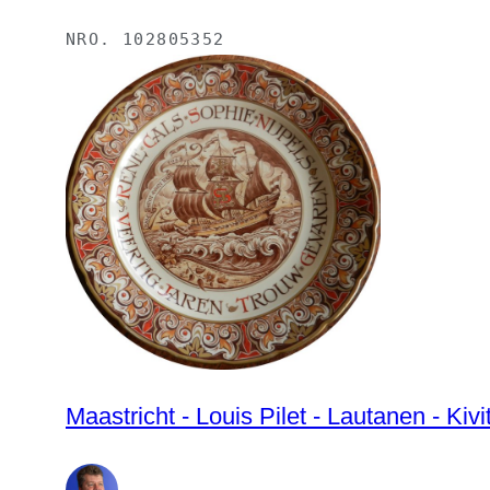
NRO.
102805352
Maastricht - Louis Pilet - Lautanen - Kiv