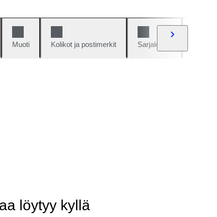
Muoti
Kolikot ja postimerkit
Sarjakuvat
Autot j
aa löytyy kyllä