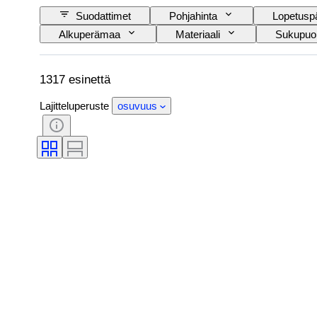
Suodattimet
Pohjahinta
Lopetusp
Alkuperämaa
Materiaali
Sukupuol
Tyylisuuntaus
Allekirjoitus
Väri
Tekijä
Malli
Provenanssi
1317 esinettä
Lajitteluperuste
osuvuus