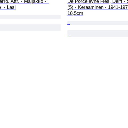
rro, Attr. - Maljakko -  
De Porceleyne Fles, Delft - 
 - Lasi
(5) - Keraaminen - 1941-197
18,5cm