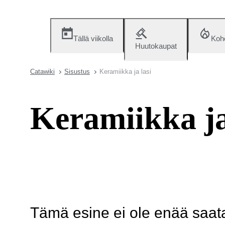
Tällä viikolla
Koh
Huutokaupat
Catawiki
Sisustus
Keramiikka ja lasi
Keramiikka ja
Tämä esine ei ole enää saatav