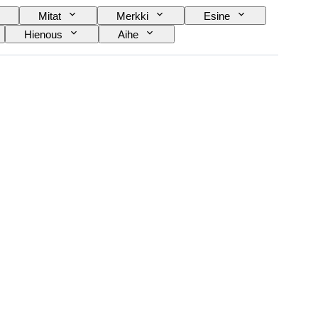
Mitat
Merkki
Esine
Hienous
Aihe
Myyjä
Alkuperäinen / kopio