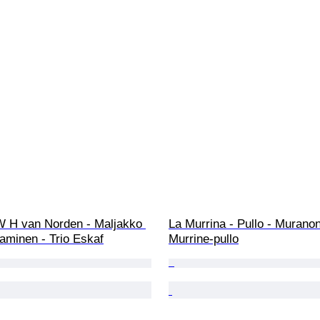
 H van Norden - Maljakko 
La Murrina - Pullo - Muranon 
aaminen - Trio Eskaf
Murrine-pullo