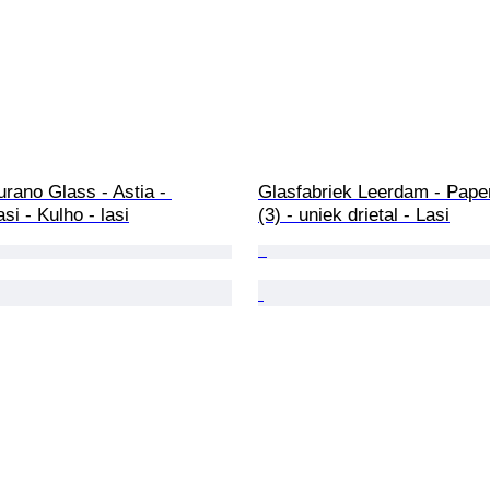
rano Glass - Astia - 
Glasfabriek Leerdam - Paper
si - Kulho - lasi
(3) - uniek drietal - Lasi