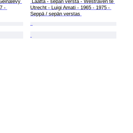
Seinälevy 
 Laatta - sepän versta - Westraven te 
7 - 
Utrecht - Luigi Amati - 1965 - 1975 - 
Seppä / sepän verstas 