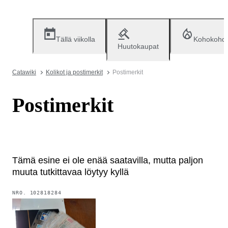
Tällä viikolla
Kohokohd
Huutokaupat
Catawiki
Kolikot ja postimerkit
Postimerkit
Postimerkit
Tämä esine ei ole enää saatavilla, mutta paljon
muuta tutkittavaa löytyy kyllä
NRO.
102818284