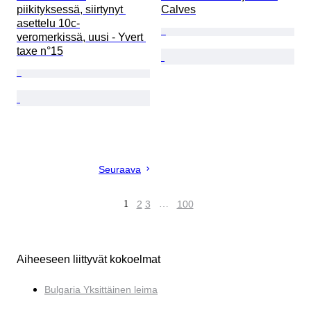
piikityksessä, siirtynyt 
Calves
asettelu 10c-
veromerkissä, uusi - Yvert 
taxe n°15
Seuraava
1
2
3
…
100
Aiheeseen liittyvät kokoelmat
Bulgaria Yksittäinen leima