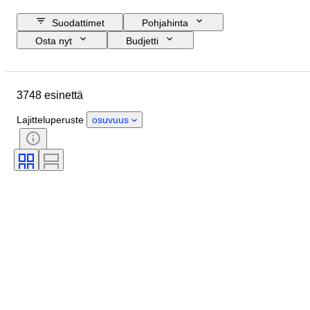
Suodattimet
Pohjahinta
Osta nyt
Budjetti
Lopetuspäivämäärä
Sijainti
Merkki
Esine
Alkuperämaa
3748 esinettä
Materiaali
Sukupuoli
Kunto
Ajanjakso
Sertifiointi
Aihe
Lajitteluperuste
osuvuus
Tyylisuuntaus
Tekniikka
Allekirjoitus
Sidonta
Painos
Kieli
Väri
Myyjä
Taiteilija
Attribuutio
Aikakausi