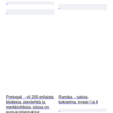
Portugali  - yli 200 erilaista 
Ranska  - salvia-
blokkeja, pienlehtiä ja 
kokoelma, tyyppi I ja II
merkkivihkoja, joissa on 
euro-kustannuksia; 