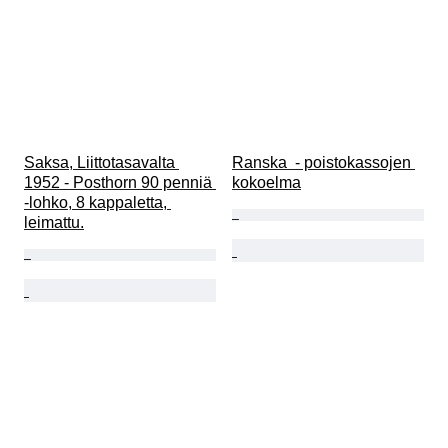
Saksa, Liittotasavalta 
Ranska  - poistokassojen 
1952 - Posthorn 90 penniä 
kokoelma
-lohko, 8 kappaletta, 
leimattu.