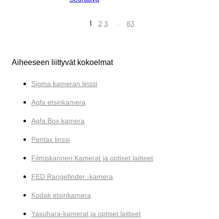
1
2
3
…
83
Aiheeseen liittyvät kokoelmat
Sigma kameran linssi
Agfa etsinkamera
Agfa Box kamera
Pentax linssi
Filmiskanneri Kamerat ja optiset laitteet
FED Rangefinder -kamera
Kodak etsinkamera
Yasuhara-kamerat ja optiset laitteet