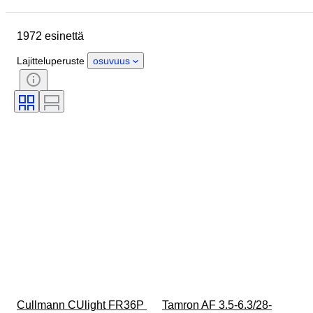
Alkuperämaa
Materiaali
1972 esinettä
Kunto
Ajanjakso
Aihe
Tyylisuuntaus
Tekniikka
Lajitteluperuste
osuvuus
Painos
Kieli
Väri
Objektiivin kiinnitys
Kiikarityyppi
Mikroskoopin tyyppi
Videonauhurin tyyppi
Teleskoopin tyyppi
Videokameran tyyppi
Myyjä
Testattu ja toimiva
Aikakausi
Filmilaji
Cullmann CUlight FR36P 
Tamron AF 3.5-6.3/28-