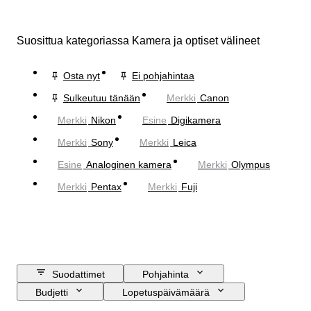
Suosittua kategoriassa Kamera ja optiset välineet
Osta nyt
Ei pohjahintaa
Sulkeutuu tänään
Merkki
Canon
Merkki
Nikon
Esine
Digikamera
Merkki
Sony
Merkki
Leica
Esine
Analoginen kamera
Merkki
Olympus
Merkki
Pentax
Merkki
Fuji
Suodattimet
Pohjahinta
Budjetti
Lopetuspäivämäärä
Sijainti
Merkki
Esine