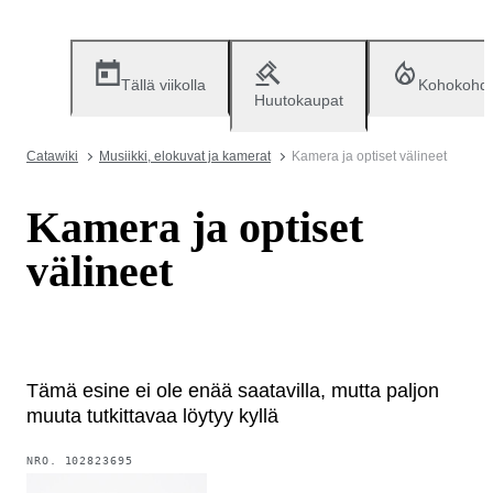
Tällä viikolla
Kohokohd
Huutokaupat
Catawiki
Musiikki, elokuvat ja kamerat
Kamera ja optiset välineet
Kamera ja optiset
välineet
Tämä esine ei ole enää saatavilla, mutta paljon
muuta tutkittavaa löytyy kyllä
NRO.
102823695