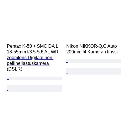
Pentax K-50 + SMC DA L 
Nikon NIKKOR-Q.C Auto 
18-55mm f/3.5-5.6 AL WR 
200mm f4 Kameran linssi
zoomlens Digitaalinen 
peiliheijastuskamera 
(DSLR)