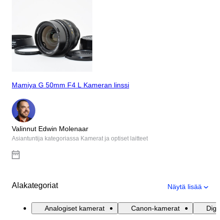
Mamiya G 50mm F4 L Kameran linssi
Valinnut Edwin Molenaar
Asiantuntija kategoriassa Kamerat ja optiset laitteet
Alakategoriat
Näytä lisää
Analogiset kamerat
Canon-kamerat
Digi