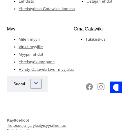
Lehdistö
Ostajan ehdot
Yhteistyössä Catawikin kanssa
Myy
Oma Catawiki
Miten myyn
Tukikeskus
Vinkit myyjille
Myyjän ehdot
Yhteistyökumppanit
Ryhdy Catawiki Live -myyjäksi
Käyttöehdot
Tietosuoja- ja yksityisyysilmoitus