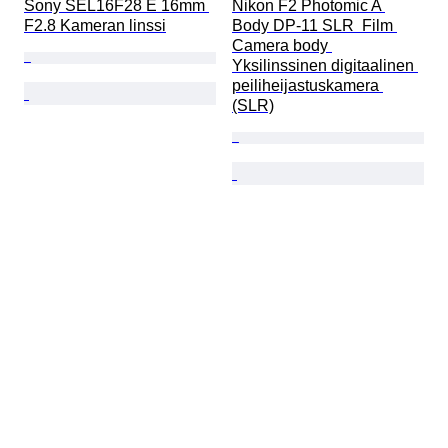
Sony SEL16F28 E 16mm 
Nikon F2 Photomic A 
F2.8 Kameran linssi
Body DP-11 SLR  Film 
Camera body 
Yksilinssinen digitaalinen 
peiliheijastuskamera 
(SLR)