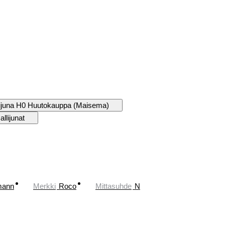
ijuna H0 Huutokauppa (Maisema)
llijunat
mann
Merkki
Roco
Mittasuhde
N