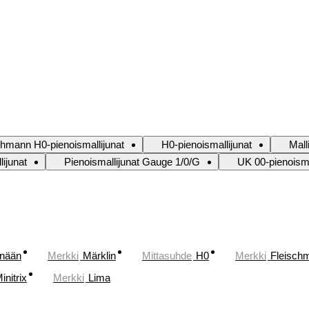
chmann H0-pienoismallijunat
H0-pienoismallijunat
Mall
lijunat
Pienoismallijunat Gauge 1/0/G
UK 00-pienoisma
änään
Merkki
Märklin
Mittasuhde
H0
Merkki
Fleisch
initrix
Merkki
Lima