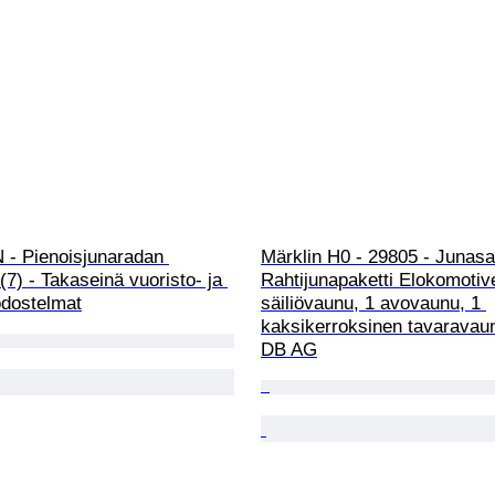
N - Pienoisjunaradan 
Märklin H0 - 29805 - Junasar
7) - Takaseinä vuoristo- ja 
Rahtijunapaketti Elokomotiv
odostelmat
säiliövaunu, 1 avovaunu, 1 
kaksikerroksinen tavaravaun
DB AG