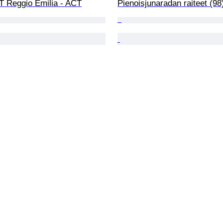
 Reggio Emilia - ACT
Pienoisjunaradan raiteet (98)