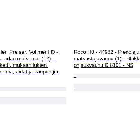
ler, Preiser, Vollmer H0 - 
Roco H0 - 44982 - Pienoisj
aradan maisemat (12) - 
matkustajavaunu (1) - Blok
etti, mukaan lukien 
ohjausvaunu C 8101 - NS
ormia, aidat ja kaupungin 