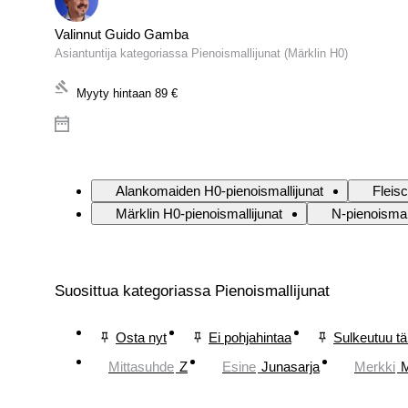
Valinnut Guido Gamba
Asiantuntija kategoriassa Pienoismallijunat (Märklin H0)
Myyty hintaan
89 €
Alankomaiden H0-pienoismallijunat
Fleis
Märklin H0-pienoismallijunat
N-pienoismal
Suosittua kategoriassa Pienoismallijunat
Osta nyt
Ei pohjahintaa
Sulkeutuu t
Mittasuhde
Z
Esine
Junasarja
Merkki
M