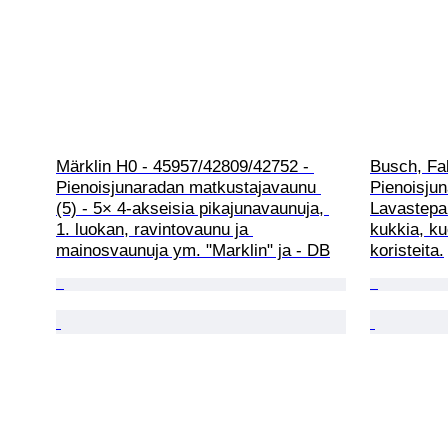
Märklin H0 - 45957/42809/42752 - 
Busch, Fal
Pienoisjunaradan matkustajavaunu 
Pienoisjun
(5) - 5× 4-akseisia pikajunavaunuja, 
Lavastepak
1. luokan, ravintovaunu ja 
kukkia, ku
mainosvaunuja ym. "Marklin" ja - DB
koristeita.