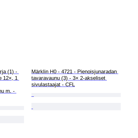
ja (1) - 
Märklin H0 - 4721 - Pienoisjunaradan 
e 12×, 1 
tavaravaunu (3) - 3× 2-akseliset 
sivulastaajat - CFL
u m. - 