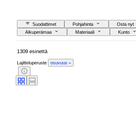
Suodattimet
Pohjahinta
Osta nyt
Alkuperämaa
Materiaali
Kunto
Rautatieyhtiä
Aikakausi
1309 esinettä
Lajitteluperuste
osuvuus