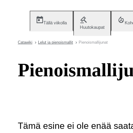
Tällä viikolla
Koh
Huutokaupat
Catawiki
Lelut ja pienoismallit
Pienoismallijunat
Pienoismallij
Tämä esine ei ole enää saatav