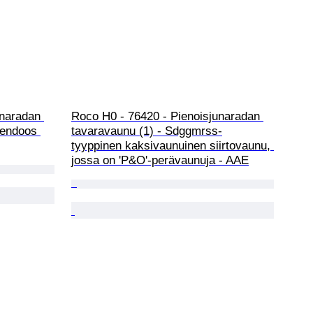
unaradan 
Roco H0 - 76420 - Pienoisjunaradan 
kendoos 
tavaravaunu (1) - Sdggmrss-
tyyppinen kaksivaunuinen siirtovaunu, 
jossa on 'P&O'-perävaunuja - AAE