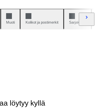
Muoti
Kolikot ja postimerkit
Sarjakuvat
Autot j
aa löytyy kyllä