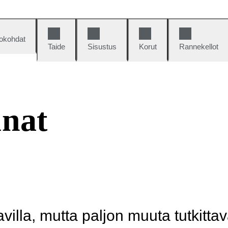
okohdat
Taide
Sisustus
Korut
Rannekellot
unat
illa, mutta paljon muuta tutkittav