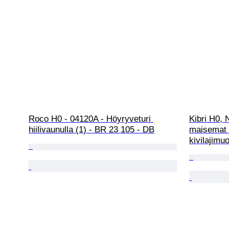
Roco H0 - 04120A - Höyryveturi 
Kibri H0, 
hiilivaunulla (1) - BR 23 105 - DB
maisemat (
kivilajimu