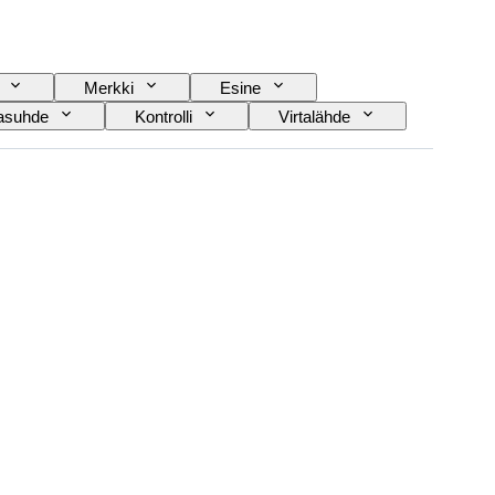
Merkki
Esine
tasuhde
Kontrolli
Virtalähde